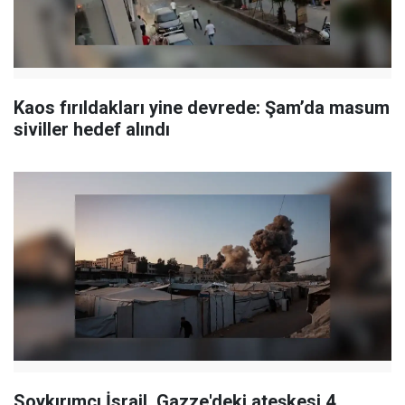
Kaos fırıldakları yine devrede: Şam’da masum
siviller hedef alındı
Soykırımcı İsrail, Gazze'deki ateşkesi 4