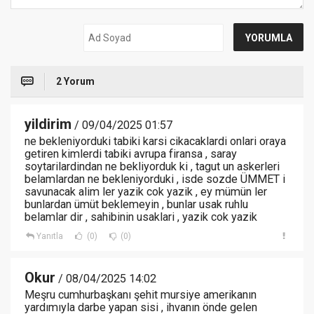
2 Yorum
yildirim
/ 09/04/2025 01:57
ne bekleniyorduki tabiki karsi cikacaklardi onlari oraya
getiren kimlerdi tabiki avrupa firansa , saray
soytarilardindan ne bekliyorduk ki , tagut un askerleri
belamlardan ne bekleniyorduki , isde sozde ÜMMET i
savunacak alim ler yazik cok yazik , ey mümün ler
bunlardan ümüt beklemeyin , bunlar usak ruhlu
belamlar dir , sahibinin usaklari , yazik cok yazik
Yanıtla
(0)
(0)
Okur
/ 08/04/2025 14:02
Meşru cumhurbaşkanı şehit mursiye amerikanın
yardımıyla darbe yapan sisi , ihvanın önde gelen