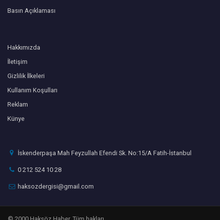
Basın Açıklaması
Hakkımızda
İletişim
Gizlilik İlkeleri
Kullanım Koşulları
Reklam
Künye
İskenderpaşa Mah Feyzullah Efendi Sk. No:15/A Fatih-İstanbul
0 212 524 10 28
haksozdergisi@gmail.com
© 2000 Haksöz Haber. Tüm hakları