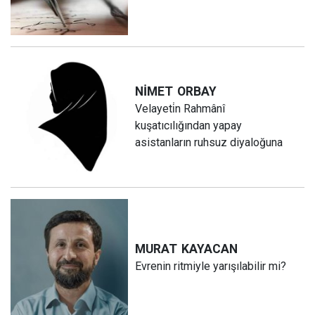
NİMET
ORBAY
Velayeti̇n Rahmânî
kuşatıcılığından yapay
asistanların ruhsuz diyaloğuna
MURAT
KAYACAN
Evrenin ritmiyle yarışılabilir mi?