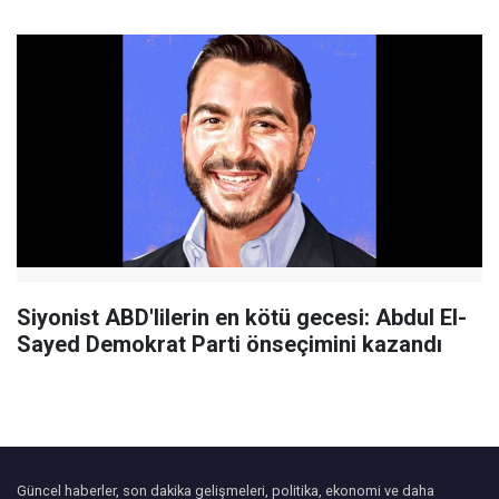
Siyonist ABD'lilerin en kötü gecesi: Abdul El-
Sayed Demokrat Parti önseçimini kazandı
Güncel haberler, son dakika gelişmeleri, politika, ekonomi ve daha