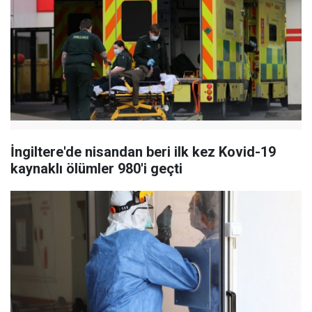
İngiltere'de nisandan beri ilk kez Kovid-19
kaynaklı ölümler 980'i geçti