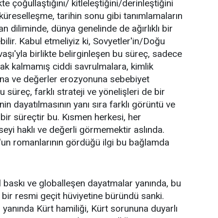
ikte çoğullaştığını/ kitleleştiğini/derinleştiğini
küreselleşme, tarihin sonu gibi tanımlamaların
n diliminde, dünya genelinde de ağırlıklı bir
lir. Kabul etmeliyiz ki, Sovyetler'in/Doğu
şı'yla birlikte belirginleşen bu süreç, sadece
rak kalmamış ciddi savrulmalara, kimlik
larına ve değerler erozyonuna sebebiyet
u süreç, farklı strateji ve yönelişleri de bir
in dayatılmasının yanı sıra farklı görüntü ve
 bir süreçtir bu. Kısmen herkesi, her
eyi haklı ve değerli görmemektir aslında.
n romanlarının gördüğü ilgi bu bağlamda
erel baskı ve globalleşen dayatmalar yanında, bu
ğı bir resmi geçit hüviyetine büründü sanki.
 yanında Kürt hamiliği, Kürt sorununa duyarlı