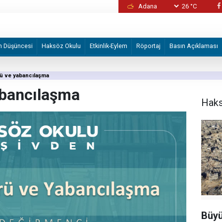
26 °C
İzmir Büyükşehir Belediyesine yönelik "iha
2 şüpheli tutuklandı
m Düşüncesi
Haksöz Okulu
Etkinlik-Eylem
Röportaj
Basın Açıklaması
ürü ve yabancılaşma
yabancılaşma
Haks
Büyü