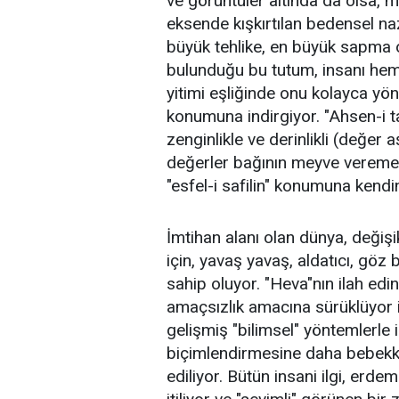
ve görüntüler altında da olsa, m
eksende kışkırtılan bedensel nazl
büyük tehlike, en büyük sapma o
bulunduğu bu tutum, insanı hem
yitimi eşliğinde onu kolayca yönle
konumuna indirgiyor. "Ahsen-i ta
zenginlikle ve derinlikli (değer a
değerler bağının meyve veremez 
"esfel-i safilin" konumuna kendi
İmtihan alanı olan dünya, değişi
için, yavaş yavaş, aldatıcı, göz
sahip oluyor. "Heva"nın ilah edin
amaçsızlık amacına sürüklüyor 
gelişmiş "bilimsel" yöntemlerle 
biçimlendirmesine daha bebek
ediliyor. Bütün insani ilgi, erde