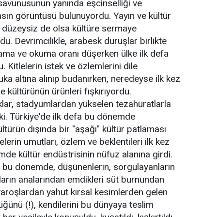
 savunusunun yanında eşcinselliği ve
 basın görüntüsü bulunuyordu. Yayın ve kültür
e düzeysiz de olsa kültüre sermaye
u. Devrimcilikle, arabesk duruşlar birlikte
lama ve okuma oranı düşerken ülke ilk defa
. Kitlelerin istek ve özlemlerini dile
luka altına alınıp budanırken, neredeyse ilk kez
e kültürünün ürünleri fışkırıyordu.
lar, stadyumlardan yükselen tezahüratlarla
ki. Türkiye'de ilk defa bu dönemde
ltürün dışında bir "aşağı" kültür patlaması
erin umutları, özlem ve beklentileri ilk kez
mde kültür endüstrisinin nüfuz alanına girdi.
ğı bu dönemde, düşünenlerin, sorgulayanların
nların analarından emdikleri süt burnundan
varoşlardan yahut kırsal kesimlerden gelen
ğünü (!), kendilerini bu dünyaya teslim