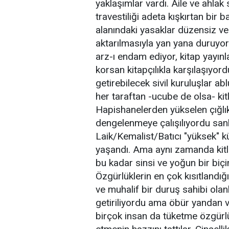
yaklaşımlar vardı. Aile ve ahlak
travestiliği adeta kışkırtan bir
alanındaki yasaklar düzensiz v
aktarılmasıyla yan yana duruyord
arz-ı endam ediyor, kitap yayın
korsan kitapçılıkla karşılaşıyordu
getirebilecek sivil kuruluşlar ab
her taraftan -ucube de olsa- kitl
Hapishanelerden yükselen çığlık
dengelenmeye çalışılıyordu san
Laik/Kemalist/Batıcı "yüksek" kü
yaşandı. Ama aynı zamanda kitlel
bu kadar sinsi ve yoğun bir biçi
Özgürlüklerin en çok kısıtlandı
ve muhalif bir duruş sahibi ola
getiriliyordu ama öbür yandan 
birçok insan da tüketme özgürlü