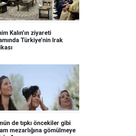
im Kalın’ın ziyareti
amında Türkiye’nin Irak
ikası
mün de tıpkı öncekiler gibi
am mezarlığına gömülmeye