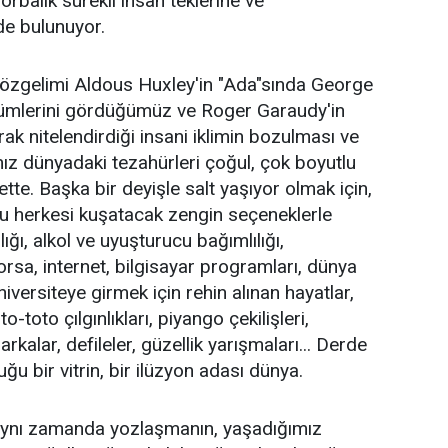
zorbalık sürekli insan teklerine ve
rde bulunuyor.
 sözgelimi Aldous Huxley'in "Ada"sında George
şümlerini gördüğümüz ve Roger Garaudy'in
arak nitelendirdiği insani iklimin bozulması ve
ız dünyadaki tezahürleri çoğul, çok boyutlu
bette. Başka bir deyişle salt yaşıyor olmak için,
u herkesi kuşatacak zengin seçeneklerle
ığı, alkol ve uyuşturucu bağımlılığı,
borsa, internet, bilgisayar programları, dünya
üniversiteye girmek için rehin alınan hayatlar,
toto çılgınlıkları, piyango çekilişleri,
lar, defileler, güzellik yarışmaları... Derde
u bir vitrin, bir ilüzyon adası dünya.
e aynı zamanda yozlaşmanın, yaşadığımız