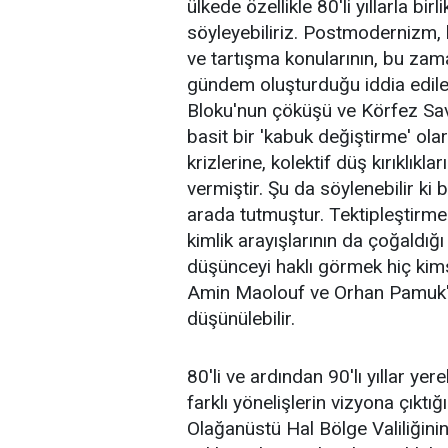
ülkede özellikle 80'li yıllarla birl
söyleyebiliriz. Postmodernizm, 
ve tartışma konularının, bu zama
gündem oluşturduğu iddia edilebi
Bloku'nun çöküşü ve Körfez Sava
basit bir 'kabuk değiştirme' ola
krizlerine, kolektif düş kırıklık
vermiştir. Şu da söylenebilir ki b
arada tutmuştur. Tektipleştirmen
kimlik arayışlarının da çoğaldığı
düşünceyi haklı görmek hiç kims
Amin Maolouf ve Orhan Pamuk'u
düşünülebilir.
80'li ve ardından 90'lı yıllar y
farklı yönelişlerin vizyona çıktı
Olağanüstü Hal Bölge Valiliğinin