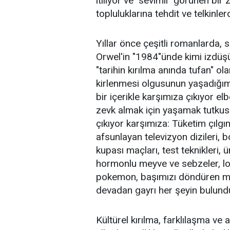
itiliyor ve "sevimli" görünen bir 
topluluklarına tehdit ve telkinle
Yıllar önce çeşitli romanlarda,
Orwel'in "1984"ünde kimi izdü
"tarihin kırılma anında tufan" ol
kirlenmesi olgusunun yaşadığım
bir içerikle karşımıza çıkıyor el
zevk almak için yaşamak tutkus
çıkıyor karşımıza: Tüketim çılgınl
afsunlayan televizyon dizileri, 
kupası maçları, test teknikleri, 
hormonlu meyve ve sebzeler, loto-
pokemon, başımızı döndüren marka
devadan gayrı her şeyin bulunduğ
Kültürel kırılma, farklılaşma v