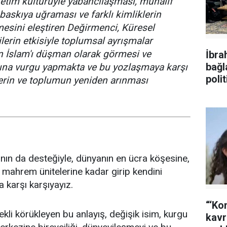
etim kültürüyle yabancılaşması, muhalif
askıya uğraması ve farklı kimliklerin
mesini eleştiren Değirmenci, Küresel
ilerin etkisiyle toplumsal ayrışmalar
n İslam'ı düşman olarak görmesi ve
İbrah
bağl
sına vurgu yapmakta ve bu yozlaşmaya karşı
polit
ylerin ve toplumun yeniden arınması
arının da desteğiyle, dünyanın en ücra köşesine,
 mahrem ünitelerine kadar girip kendini
 karşı karşıyayız.
“‘Ko
kli körükleyen bu anlayış, değişik isim, kurgu
kavr