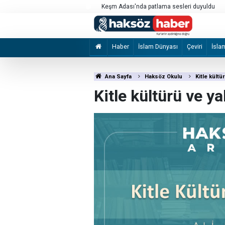
kılması için çağrı
Keşm Adası'nda patlama sesleri duyuldu
Haber
İslam Dünyası
Çeviri
İsla
Ana Sayfa
Haksöz Okulu
Kitle kült
Kitle kültürü ve 