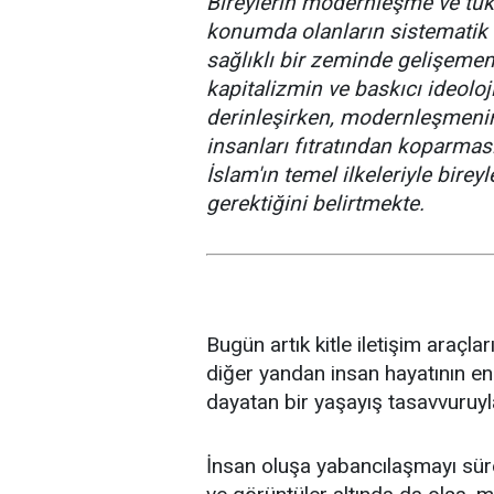
Bireylerin modernleşme ve tük
konumda olanların sistematik b
sağlıklı bir zeminde gelişeme
kapitalizmin ve baskıcı ideoloj
derinleşirken, modernleşmeni
insanları fıtratından koparma
İslam'ın temel ilkeleriyle bire
gerektiğini belirtmekte.
Bugün artık kitle iletişim araçl
diğer yandan insan hayatının en
dayatan bir yaşayış tasavvuruyla
İnsan oluşa yabancılaşmayı süre