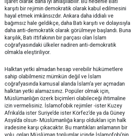
işaret olarak daha iyi anlaşılabilir. Bu nedenle Batı
karşıtı bir rejimin demokratik olarak kabul edilmesini
hayal etmek imkânsızdır. Ankara daha iddialı ve
bağımsız hale geldikçe, daha Batı karşıtı ve dolayısıyla
daha anti-demokratik olarak görülmeye başlandı. Buna
karşılık, Batı ittifakının bir parçası olan İslam
coğrafyasındaki ülkeler nadiren anti-demokratik
olmakla eleştiriliyor.
Halktan yetki almadan hesap verebilir hükümetlere
sahip olabilmeniz mümkün değil ve İslam
coğrafyasında kamusal alanda İslam’a yer açmadan
halktan yetki alamazsınız. Popüler olmak için,
Müslümanlığın özerk biçimleri olabileceği ihtimaline
izin vermelisiniz. İslamofobik rejimler -ister Kuzey
Afrika’da ister Suriye’de ister Körfez’de ya da Güney
Asya’da olsun- Müslümanlığa karşı oldukları için halk
iradesine karşı çıkacaktır. Bu mantıkları anlamanın bir
yolu, onları Müslüman toplumlar içinde İslamofobi’nin