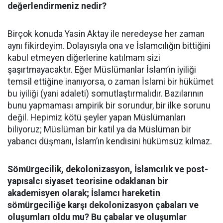
değerlendirmeniz nedir?
Birçok konuda Yasin Aktay ile neredeyse her zaman
aynı fikirdeyim. Dolayısıyla ona ve İslamcılığın bittiğini
kabul etmeyen diğerlerine katılmam sizi
şaşırtmayacaktır. Eğer Müslümanlar İslam’ın iyiliği
temsil ettiğine inanıyorsa, o zaman İslami bir hükümet
bu iyiliği (yani adaleti) somutlaştırmalıdır. Bazılarının
bunu yapmaması ampirik bir sorundur, bir ilke sorunu
değil. Hepimiz kötü şeyler yapan Müslümanları
biliyoruz; Müslüman bir katil ya da Müslüman bir
yabancı düşmanı, İslam’ın kendisini hükümsüz kılmaz.
Sömürgecilik, dekolonizasyon, İslamcılık ve post-
yapısalcı siyaset teorisine odaklanan bir
akademisyen olarak; İslamcı hareketin
sömürgeciliğe karşı dekolonizasyon çabaları ve
oluşumları oldu mu? Bu çabalar ve oluşumlar