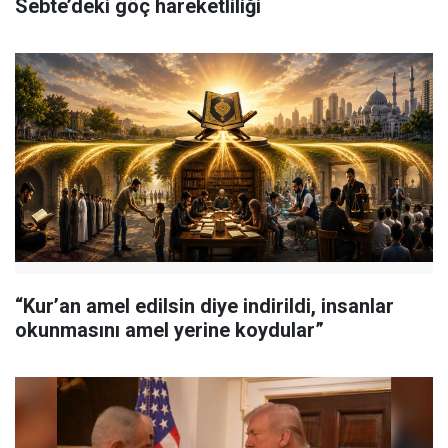
Sebte’deki göç hareketliliği
“Kur’an amel edilsin diye indirildi, insanlar
okunmasını amel yerine koydular”