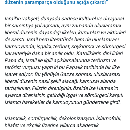
düzenin paramparça olduğunu açığa çıkardı”
İsrail’in vahşeti, dünyada sadece kültürel ve duygusal
bir sarsıntıya yol açmadı, aynı zamanda uluslararası
liberal düzenin dayandığı ilkeleri, kurumları ve aktörleri
de sarstı. İsrail hem literatürde hem de uluslararası
kamuoyunda; işgalci, terörist, soykırımcı ve sömürgeci
karakteriyle daha bir anılır oldu. Katoliklerin dinî lideri
Papa da, İsrail ile ilgili açıklamalarında terörizm ve
terörist vurgusu yaptı ki bu Papalık tarihinde bir ilke
işaret ediyor. Bu yönüyle Gazze sonrası uluslararası
liberal düzenin nasıl şekil alacağı kamusal alanda
tartışılırken, Filistin direnişinin, özelde ise Hamas’ın
aylarca direnişinin getirdiği işgal ve sömürgeci karşıtı
İslamcı hareketler de kamuoyunun gündemine girdi.
İslamcılık, sömürgecilik, dekolonizasyon, İslamofobi,
hilafet ve ırkçılık üzerine yıllarca akademik