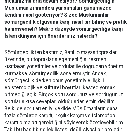
mekanizmalarla devam ediyor? Sömürgeciliğin
Müslüman zihnindeki yansımaları günümüzde
kendini nasıl gösteriyor? Sizce Müslümanlar
sömürgecilik olgusuna karşı nasıl bir bilinç ve pratik
benimsemeli? Makro düzeyde sömürgeciliğe karşı
İslam dünyası için önerileriniz nelerdir?
Sömürgecilikten kastımız, Batılı olmayan topraklar
üzerinde, bu toprakların egemenliğini resmen
kısıtlayan yönetimler ve ordular ile doğrudan yönetim
kurmaksa, sömürgecilik sona ermiştir. Ancak,
sömürgecilik derken onun yönetimiyle ilişkili
epistemolojik ve kültürel boyutları kastediyorsak
bitmediği açık. Birçok soru sordunuz ve sorduğunuz
soruların kısa cevapları olduğundan emin değilim.
Belki de soruları en iyi şekilde Müslümanların daha
fazla sömürge karşıtı, ırkçılık karşıtı ve İslamofobi
karşıtı olmaları gerektiğini söyleyerek özetleyebilirim.
Tabii bu basit bir dilek listesi değil, siyasi bir projedir.