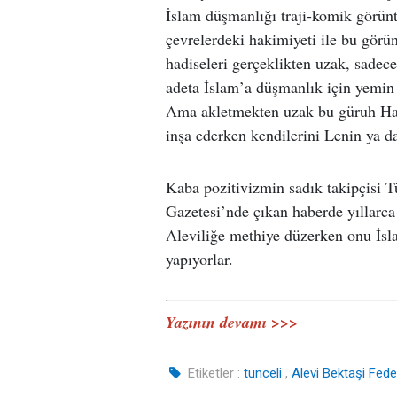
İslam düşmanlığı traji-komik görüntü
çevrelerdeki hakimiyeti ile bu görün
hadiseleri gerçeklikten uzak, sadec
adeta İslam’a düşmanlık için yemin e
Ama akletmekten uzak bu güruh Hacı 
inşa ederken kendilerini Lenin ya 
Kaba pozitivizmin sadık takipçisi 
Gazetesi’nde çıkan haberde yıllarca 
Aleviliğe methiye düzerken onu İsla
yapıyorlar.
Yazının devamı >>>
Etiketler :
tunceli
,
Alevi Bektaşi Fed