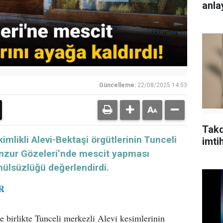
anlay
Güncelleme:
22/08/2025 14:53
Takd
mlikli Alevi-Bektaşi örgütlerinin Tunceli
imti
Munzur Gözeleri’nde mescit yapması
mülsüzlüğü değerlendirdi.
R
e birlikte Tunceli merkezli Alevi kesimlerinin