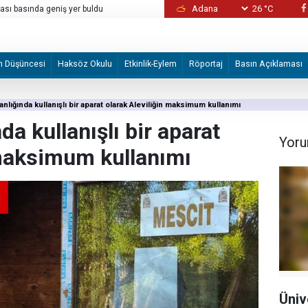
26 °C
sı basında geniş yer buldu
Bunlar normal değil!
m Düşüncesi
Haksöz Okulu
Etkinlik-Eylem
Röportaj
Basın Açıklaması
nlığında kullanışlı bir aparat olarak Aleviliğin maksimum kullanımı
a kullanışlı bir aparat
Yoru
 maksimum kullanımı
Üniv