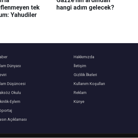
eflenmeyen tek
hangi adım gelecek?
um: Yahudiler
aber
Hakkımızda
slam Dünyası
İletişim
viri
Gizlilik İlkeleri
slam Düşüncesi
Kullanım Koşulları
aksöz Okulu
Reklam
kinlik-Eylem
Künye
öportaj
asın Açıklaması