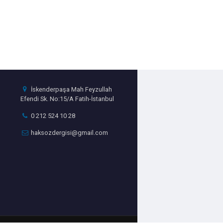
İskenderpaşa Mah Feyzullah
Efendi Sk. No:15/A Fatih-İstanbul
0 212 524 10 28
haksozdergisi@gmail.com