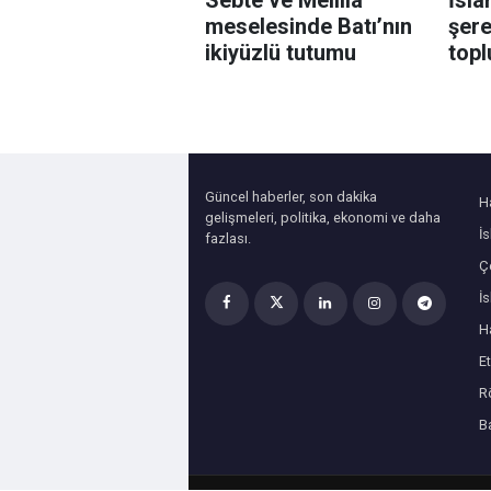
meselesinde Batı’nın
şer
ikiyüzlü tutumu
topl
Güncel haberler, son dakika
H
gelişmeleri, politika, ekonomi ve daha
İ
fazlası.
Çe
İ
H
Et
R
B