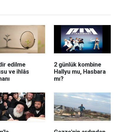
ir edilme
2 günlük kombine
su ve ihlâs
Hallyu mu, Hasbara
hanı
mı?
m'la
Gazze'nin ardından