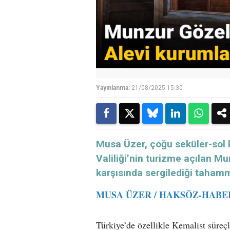
Yayınlanma:
21/08/2025 15:30
Musa Üzer, çoğu seküler-sol ki
Valiliği’nin turizme açılan 
karşısında sergilediği taham
MUSA ÜZER / HAKSÖZ-HABE
Türkiye’de özellikle Kemalist süreçl