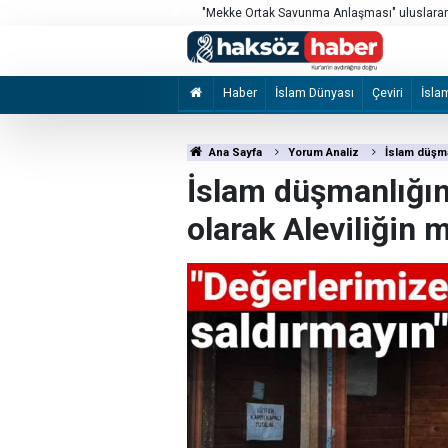
si’nde sergilendi
"Mekke Ortak Savunma Anlaşması" uluslarara
Haber
İslam Dünyası
Çeviri
İsla
Ana Sayfa
Yorum Analiz
İslam düşma
İslam düşmanlığınd
olarak Aleviliğin