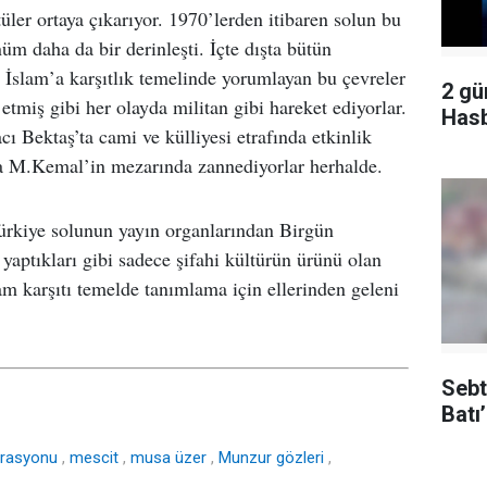
ler ortaya çıkarıyor. 1970’lerden itibaren solun bu
üm daha da bir derinleşti. İçte dışta bütün
e İslam’a karşıtlık temelinde yorumlayan bu çevreler
2 gü
tmiş gibi her olayda militan gibi hareket ediyorlar.
Hasb
Bektaş’ta cami ve külliyesi etrafında etkinlik
da M.Kemal’in mezarında zannediyorlar herhalde.
Türkiye solunun yayın organlarından Birgün
yaptıkları gibi sadece şifahi kültürün ürünü olan
m karşıtı temelde tanımlama için ellerinden geleni
Sebt
Batı
erasyonu
,
mescit
,
musa üzer
,
Munzur gözleri
,