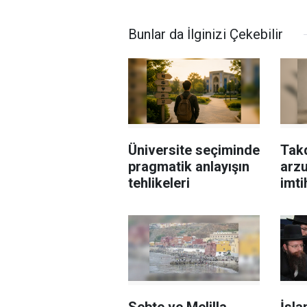
Bunlar da İlginizi Çekebilir
Üniversite seçiminde
Takd
pragmatik anlayışın
arzu
tehlikeleri
imti
Sebte ve Melilla
İsla