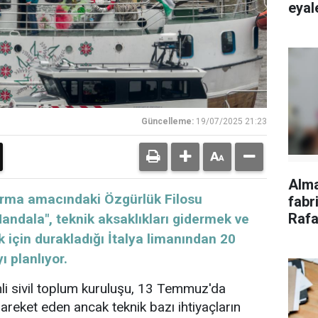
eyale
Güncelleme:
19/07/2025 21:23
Alm
ırma amacındaki Özgürlük Filosu
fabri
Rafa
andala", teknik aksaklıkları gidermek ve
tepk
 için durakladığı İtalya limanından 20
 planlıyor.
li sivil toplum kuruluşu, 13 Temmuz'da
areket eden ancak teknik bazı ihtiyaçların