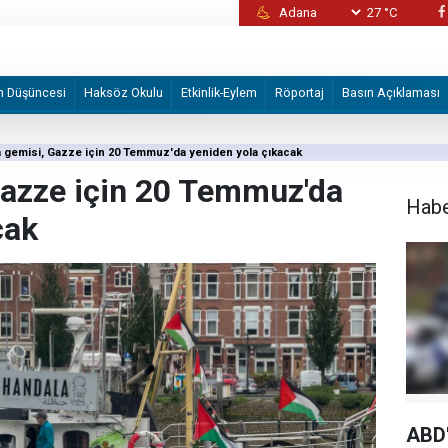
27 °C
Alman STK'den Volkswagen fabrikasının İsrail
devredilmesi planına tepki
m Düşüncesi
Haksöz Okulu
Etkinlik-Eylem
Röportaj
Basın Açıklaması
 gemisi, Gazze için 20 Temmuz'da yeniden yola çıkacak
Gazze için 20 Temmuz'da
Hab
cak
ABD'