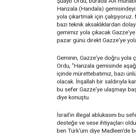
Şuayb Ordu, burada AA muhabiri
Hanzala (Handala) gemisindeyiz.
yola çıkartmak için çalışıyoru
bazı teknik aksaklıklardan dolay
gemimiz yola çıkacak Gazze'ye 
pazar günü direkt Gazze'ye yola
Geminin, Gazze'ye doğru yola çık
Ordu, "Hanzala gemisinde aşağı 
içinde mürettebatımız, bazı ünlü
olacak. İnşallah bir saldırıyla 
bu sefer Gazze'ye ulaşmayı baş
diye konuştu.
İsrail'in illegal ablukasını bu 
desteğe ve sese ihtiyaçları oldu
ben Türk'üm diye Madleen'de be