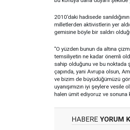
bu konuya daha duyarlı şekilde 
2010'daki hadisede sanıldığının 
milletlerden aktivistlerin yer 
gemisine böyle bir saldırı oldu
"O yüzden bunun da altına çizme
temsiliyetin ne kadar önemli ol
sahip olduğunu ve bu noktada ş
çapında, yani Avrupa olsun, Ame
ve bizim de büyüdüğümüzü gör
uyanışımızın iyi şeylere vesile o
halen ümit ediyoruz ve sonuna
HABERE
YORUM 