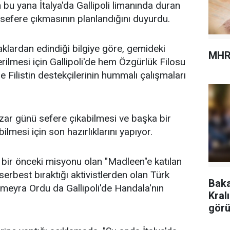
bu yana İtalya'da Gallipoli limanında duran
sefere çıkmasının planlandığını duyurdu.
klardan edindiği bilgiye göre, gemideki
MHR
erilmesi için Gallipoli'de hem Özgürlük Filosu
 Filistin destekçilerinin hummalı çalışmaları
azar günü sefere çıkabilmesi ve başka bir
mesi için son hazırlıklarını yapıyor.
 bir önceki misyonu olan "Madleen"e katılan
serbest bıraktığı aktivistlerden olan Türk
Baka
meyra Ordu da Gallipoli'de Handala'nın
Kral
görü