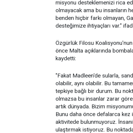
misyonu desteklemenizi rica ed
olmayacak ama bu insanların hep
benden hiçbir farkı olmayan, Ga
desteğimize ihtiyaçları var." ifade
Özgürlük Filosu Koalisyonu'nun
önce
Malta
açıklarında bombalan
kaydetti:
"Fakat Madleen'de sularla, sandvi
olabilir, aynı olabilir. Bu tam
tepkiye bağlı bir durum. Bu nokt
olmazsa bu insanlar zarar göre
artık dünyada. Bizim misyonumuz
Bunu daha önce defalarca kez is
aktivitede bulunmuyoruz. İnsan
ulaştırmak istiyoruz. Bu noktad