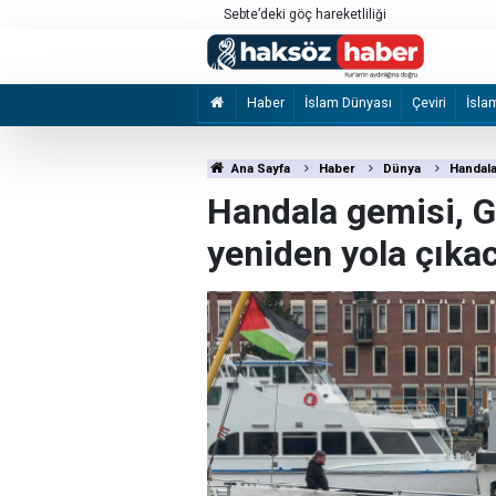
a’daki saldırılarını sürdürdü
Sebte’deki göç hareketliliği
Haber
İslam Dünyası
Çeviri
İsla
Ana Sayfa
Haber
Dünya
Handala
Handala gemisi, 
yeniden yola çıka