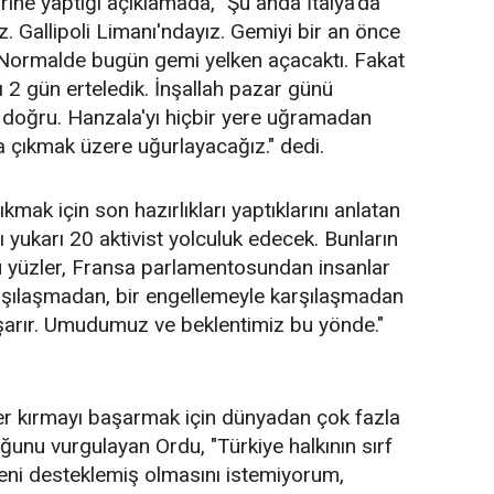
ne yaptığı açıklamada, "Şu anda İtalya'da
 Gallipoli Limanı'ndayız. Gemiyi bir an önce
z. Normalde bugün
gemi
yelken açacaktı. Fakat
ı 2 gün erteledik. İnşallah pazar günü
doğru. Hanzala'yı hiçbir yere uğramadan
 çıkmak üzere uğurlayacağız." dedi.
mak için son hazırlıkları yaptıklarını anlatan
yukarı 20 aktivist yolculuk edecek. Bunların
 yüzler,
Fransa
parlamentosundan insanlar
karşılaşmadan, bir engellemeyle karşılaşmadan
arır. Umudumuz ve beklentimiz bu yönde."
sefer kırmayı başarmak için dünyadan çok fazla
ğunu vurgulayan Ordu, "Türkiye halkının sırf
ni desteklemiş olmasını istemiyorum,