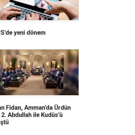
S'de yeni dönem
n Fidan, Amman'da Ürdün
ı 2. Abdullah ile Kudüs'ü
ştü