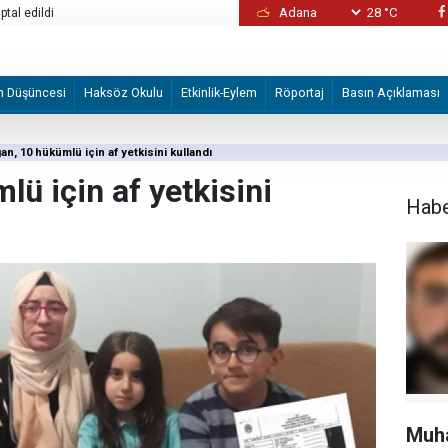
28 °C
ptal edildi
Usta bir zanaatkâr olan babam, hayatını bir
adığında
m Düşüncesi
Haksöz Okulu
Etkinlik-Eylem
Röportaj
Basın Açıklaması
an, 10 hükümlü için af yetkisini kullandı
ü için af yetkisini
Hab
Muha