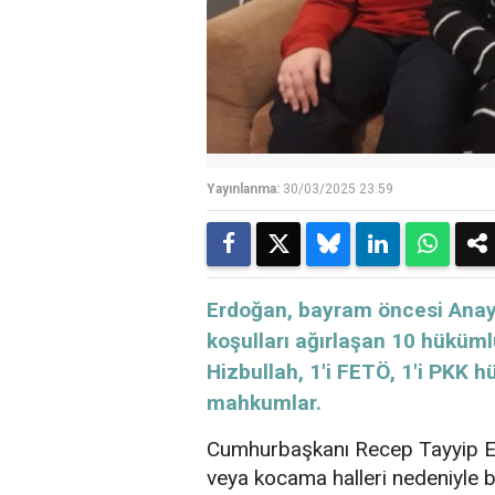
Yayınlanma:
30/03/2025 23:59
​​​​​​​Erdoğan, bayram öncesi A
koşulları ağırlaşan 10 hüküml
Hizbullah, 1'i FETÖ, 1'i PKK 
mahkumlar.
Cumhurbaşkanı Recep Tayyip Erd
veya kocama halleri nedeniyle bir