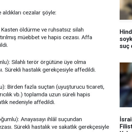
 aldıkları cezalar şöyle:
 Kasten öldürme ve ruhsatsız silah
Hind
tırılmış müebbet ve hapis cezası. Affa
soyk
ldi.
suç 
u): Silahlı terör örgütüne üye olma
. Sürekli hastalık gerekçesiyle affedildi.
: Birden fazla suçtan (uyuşturucu ticareti,
ıcılık vb.) toplamda uzun süreli hapis
tlık nedeniyle affedildi.
İsrai
umlu): Anayasayı ihlâl suçundan
Fili
zası. Sürekli hastalık ve sakatlık gerekçesiyle