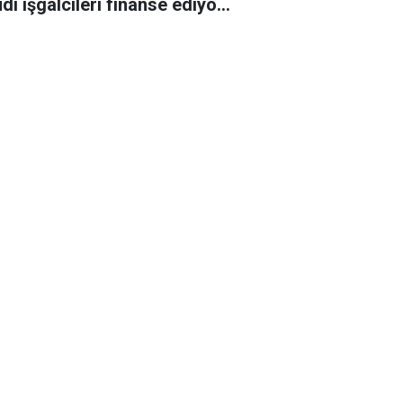
di işgalcileri finanse ediyor
oruyor