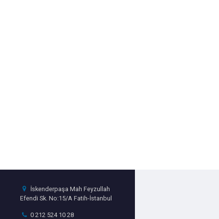
İskenderpaşa Mah Feyzullah
Efendi Sk. No:15/A Fatih-İstanbul
0 212 524 10 28