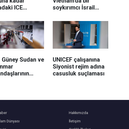
una kadar
Vietnam'da bir
adaki ICE
soykırımcı İsrail
ililerinin tamamı
askeri hakkında suç
ut kamerası
duyurusunda
acak
bulundu
 Güney Sudan ve
UNICEF çalışanına
nmar
Siyonist rejim adına
ndaşlarının
casusluk suçlaması
’sine son
bilir
aber
Hakkımızda
slam Dünyası
İletişim