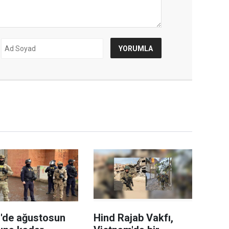
'de ağustosun
Hind Rajab Vakfı,