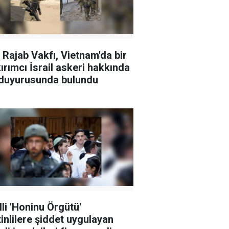
 Rajab Vakfı, Vietnam'da bir
ırımcı İsrail askeri hakkında
duyurusunda bulundu
lli 'Honinu Örgütü'
stinlilere şiddet uygulayan