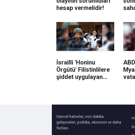
olayının sorumluları
son
hesap vermelidir!
sah
yetk
vüc
tak
İsrailli 'Honinu
ABD
Örgütü' Filistinlilere
Mya
şiddet uygulayan
vata
Yahudi işgalcileri
TPS
finanse ediyor ve
vere
koruyor
Güncel haberler, son dakika
H
gelişmeleri, politika, ekonomi ve daha
İ
fazlası.