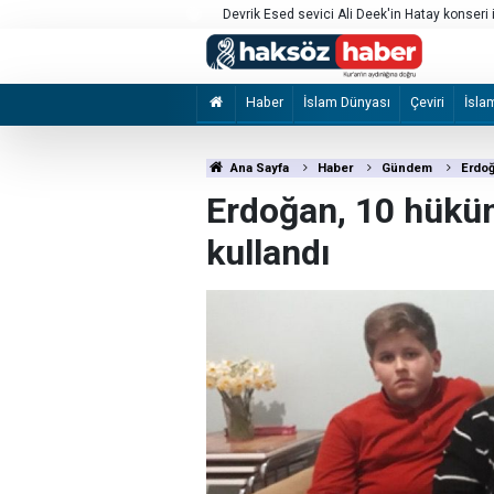
Devrik Esed sevici Ali Deek'in Hatay konseri i
Sömürgeci güç, direnişi terör olarak damgal
Haber
İslam Dünyası
Çeviri
İsla
Ana Sayfa
Haber
Gündem
Erdoğ
Erdoğan, 10 hüküml
kullandı