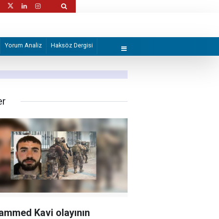
 kez daha yeniden şekillendiriyor
Müslümanlar ahlâki durumunu gözden geç
Yorum Analiz
Haksöz Dergisi
er
mmed Kavi olayının