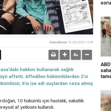
soru
Güncelleme:
31/03/2025 12:08
ABD'
nayasa’daki hakkını kullanarak sağlık
saha
tama
üyü affetti. Affedilen hükümlülerden 2'si
hükümlüsü; 6'sı ise adi suçlardan ceza almış
oğan, 10 hükümlü için hastalık, sakatlık
eysel af yetkisini kullandı.