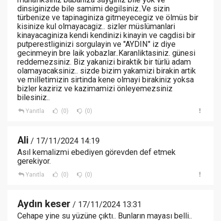
dinsiginizde bile samimi degilsiniz..Ve sizin
türbenize ve tapinaginiza gitmeyecegiz ve ölmüs bir
kisinize kul olmayacagiz.. sizler müslümanlari
kinayacaginiza kendi kendinizi kinayin ve cagdisi bir
putperestliginizi sorgulayin ve "AYDIN" iz diye
gecinmeyin bre laik yobazlar..Karanliktasiniz. günesi
reddemezsiniz. Biz yakanizi biraktik bir türlü adam
olamayacaksiniz.. sizde bizim yakamizi birakin artik
ve milletimizin sirtinda kene olmayi birakiniz yoksa
bizler kaziriz ve kazimamizi önleyemezsiniz
bilesiniz..
Yanıtla
(0)
(0)
Ali
/ 17/11/2024 14:19
Asıl kemalizmi ebediyen görevden def etmek
gerekiyor.
Yanıtla
(0)
(0)
Aydın keser
/ 17/11/2024 13:31
Cehape yine su yüzüne çıktı.. Bunların mayası belli..