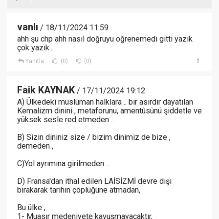
vanlı
/ 18/11/2024 11:59
ahh şu chp ahh nasıl doğruyu öğrenemedi gitti yazık
çok yazık...
Yanıtla
(0)
(0)
Faik KAYNAK
/ 17/11/2024 19:12
A) Ülkedeki müslüman halklara .. bir asırdır dayatılan
Kemalizm dinini , metaforunu, amentûsünü şiddetle ve
yüksek sesle red etmeden ..
B) Sizin dininiz size / bizim dinimiz de bize ,
demeden ,
C)Yol ayrımına girilmeden ..
D) Fransa'dan ithal edilen LAİSİZMİ devre dışı
bırakarak tarihin çöplüğüne atmadan,
Bu ülke ,
1- Muasır medeniyete kavuşmayacaktır,