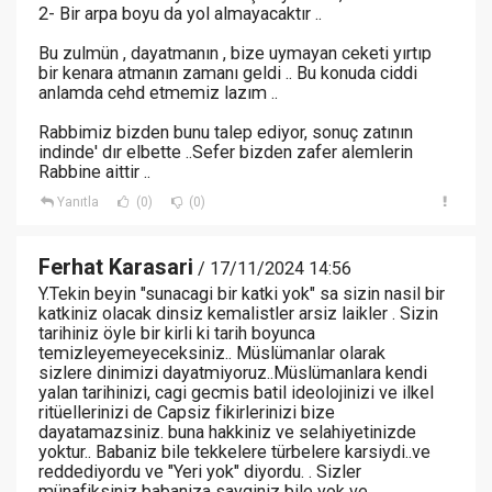
2- Bir arpa boyu da yol almayacaktır ..
Bu zulmün , dayatmanın , bize uymayan ceketi yırtıp
bir kenara atmanın zamanı geldi .. Bu konuda ciddi
anlamda cehd etmemiz lazım ..
Rabbimiz bizden bunu talep ediyor, sonuç zatının
indinde' dır elbette ..Sefer bizden zafer alemlerin
Rabbine aittir ..
Yanıtla
(0)
(0)
Ferhat Karasari
/ 17/11/2024 14:56
Y.Tekin beyin "sunacagi bir katki yok" sa sizin nasil bir
katkiniz olacak dinsiz kemalistler arsiz laikler . Sizin
tarihiniz öyle bir kirli ki tarih boyunca
temizleyemeyeceksiniz.. Müslümanlar olarak
sizlere dinimizi dayatmiyoruz..Müslümanlara kendi
yalan tarihinizi, cagi gecmis batil ideolojinizi ve ilkel
ritüellerinizi de Capsiz fikirlerinizi bize
dayatamazsiniz. buna hakkiniz ve selahiyetinizde
yoktur.. Babaniz bile tekkelere türbelere karsiydi..ve
reddediyordu ve "Yeri yok" diyordu. . Sizler
münafiksiniz babaniza sayginiz bile yok ve