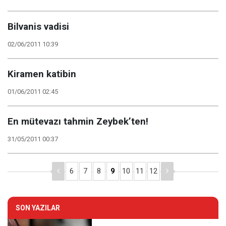
Bilvanis vadisi
02/06/2011 10:39
Kiramen katibin
01/06/2011 02:45
En mütevazı tahmin Zeybek’ten!
31/05/2011 00:37
6
7
8
9
10
11
12
SON YAZILAR