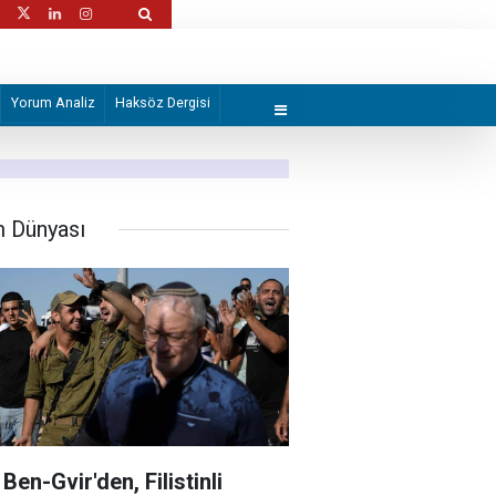
iyi gözaltına aldı
ABD neden sürekli savaş kaybediyor?
Yorum Analiz
Haksöz Dergisi
m Dünyası
 Ben-Gvir'den, Filistinli