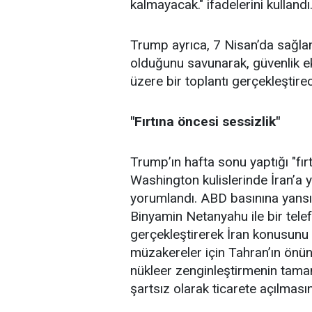
kalmayacak." ifadelerini kullandı
Trump ayrıca, 7 Nisan’da sağla
olduğunu savunarak, güvenlik e
üzere bir toplantı gerçekleştire
"Fırtına öncesi sessizlik"
Trump’ın hafta sonu yaptığı "fırt
Washington kulislerinde İran’a 
yorumlandı. ABD basınına yansı
Binyamin
Netanyahu
ile bir tel
gerçekleştirerek
İran
konusunu d
müzakereler için Tahran’ın önü
nükleer zenginleştirmenin tam
şartsız olarak ticarete açılmasını