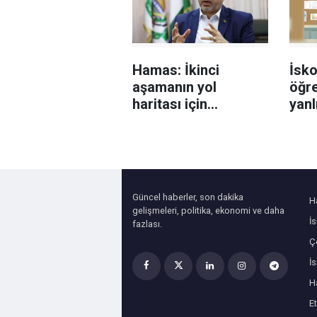
Hamas: İkinci
İsko
aşamanın yol
öğre
haritası için
yanl
Mladenov’un
dir
cevabını bekliyoruz
Fili
anla
Güncel haberler, son dakika
H
gelişmeleri, politika, ekonomi ve daha
İ
fazlası.
Çe
İ
H
Et