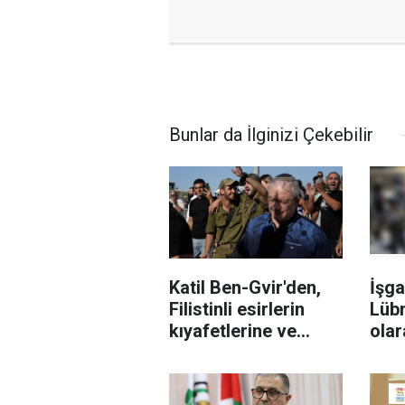
Bunlar da İlginizi Çekebilir
Katil Ben-Gvir'den,
İşga
Filistinli esirlerin
Lübn
kıyafetlerine ve
olar
Kur'an-ı Kerimlerine
otel
el konulması talimatı
yapt