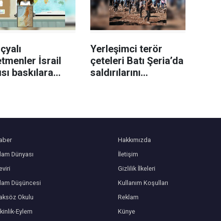
çyalı
Yerleşimci terör
tmenler İsrail
çeteleri Batı Şeria’da
ısı baskılara
saldırılarını
enerek
sürdürüyor
stin’deki soykırımı
tıyor
aber
Hakkımızda
slam Dünyası
İletişim
viri
Gizlilik İlkeleri
slam Düşüncesi
Kullanım Koşulları
aksöz Okulu
Reklam
kinlik-Eylem
Künye