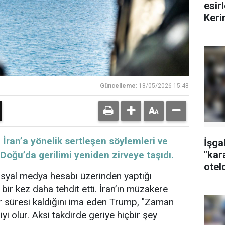
esirl
Keri
Güncelleme:
18/05/2026 15:48
İran’a yönelik sertleşen söylemleri ve
İşga
"kar
 Doğu’da gerilimi yeniden zirveye taşıdı.
otel
osyal
medya
hesabı üzerinden yaptığı
çıktı
bir kez daha tehdit etti. İran’ın müzakere
bir süresi kaldığını ima eden Trump, "Zaman
 iyi olur. Aksi takdirde geriye hiçbir şey