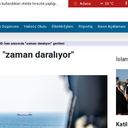
33 °C
kullandıkları otelde hırsızlık yaptığı
Esir Kulübü: İşgal güçleri Kalendiya’da 60 kiş
m Düşüncesi
Haksöz Okulu
Etkinlik-Eylem
Röportaj
Basın Açıklaması
D-İran arasında "zaman daralıyor" gerilimi
 "zaman daralıyor"
İsla
Katil