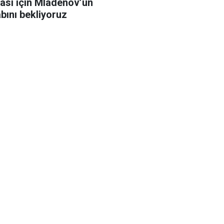
tası için Mladenov’un
bını bekliyoruz