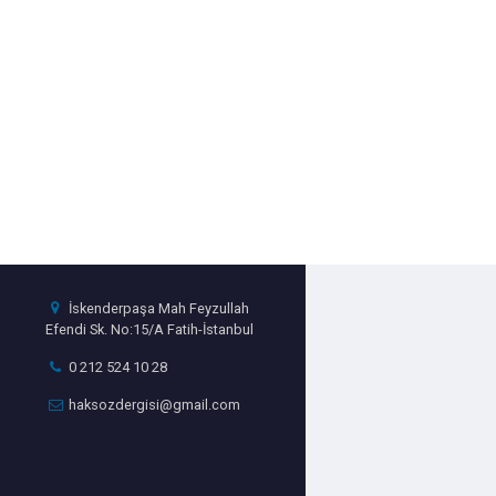
İskenderpaşa Mah Feyzullah
Efendi Sk. No:15/A Fatih-İstanbul
0 212 524 10 28
haksozdergisi@gmail.com