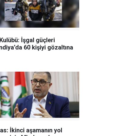
 Kulübü: İşgal güçleri
ndiya’da 60 kişiyi gözaltına
s: İkinci aşamanın yol