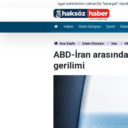
rine ve Kur'an-ı Kerimlerine el
İşgal askerlerinin Lübnan'da "karargah" olarak 
ortaya çıktı
Haber
İslam Dünyası
Çeviri
İsla
Ana Sayfa
İslam Dünyası
İran
AB
ABD-İran arasında
gerilimi