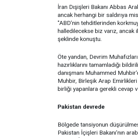
İran Dışişleri Bakanı Abbas Ara
ancak herhangi bir saldırıya misl
"ABD’nin tehditlerinden korkmuy
halledilecekse biz varız, ancak i
şeklinde konuştu.
Öte yandan, Devrim Muhafızları 
hazırlıklarını tamamladığı bildir
danışmanı Muhammed Muhbir’den
Muhbir,
Birleşik Arap Emirlikleri
birliği yapanlara gerekli cevap ve
Pakistan
devrede
Bölgede tansiyonun düşürülmesi
Pakistan İçişleri Bakanı’nın ar