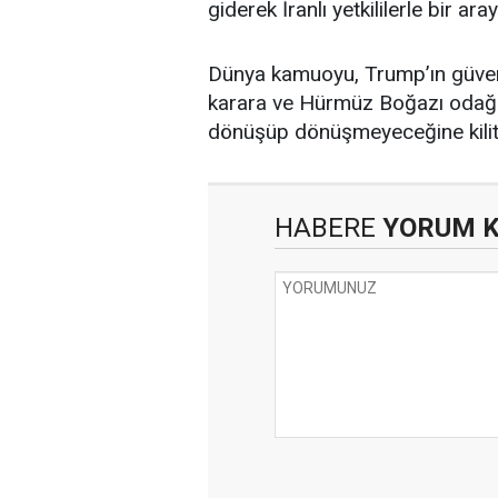
giderek İranlı yetkililerle bir ara
Dünya kamuoyu, Trump’ın güvenl
karara ve
Hürmüz Boğazı
odağı
dönüşüp dönüşmeyeceğine kili
HABERE
YORUM 