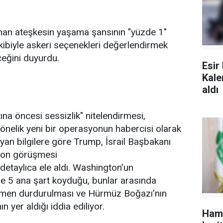
.
nan ateşkesin yaşama şansının "yüzde 1"
kibiyle askeri seçenekleri değerlendirmek
ceğini duyurdu.
Esir
Kale
aldı
ına öncesi sessizlik" nitelendirmesi,
yönelik yeni bir operasyonun habercisi olarak
yan bilgilere göre Trump,
İsrail
Başbakanı
efon görüşmesi
etaylıca ele aldı. Washington’un
ne 5 ana şart koyduğu, bunlar arasında
amen durdurulması ve Hürmüz Boğazı’nın
n yer aldığı iddia ediliyor.
Hama