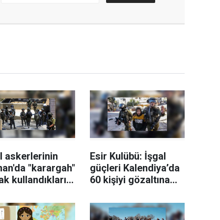
l askerlerinin
Esir Kulübü: İşgal
an'da "karargah"
güçleri Kalendiya’da
ak kullandıkları
60 kişiyi gözaltına
de hırsızlık
aldı
ığı ortaya çıktı