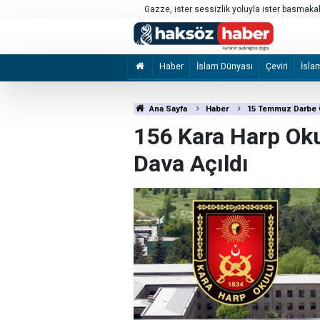
p açıklamalar yoluyla olsun, her
Yemen ordusu, Husilere yönelik operasyon 
Haber
İslam Dünyası
Çeviri
İsla
Ana Sayfa
Haber
15 Temmuz Darbe G
156 Kara Harp Ok
Dava Açıldı