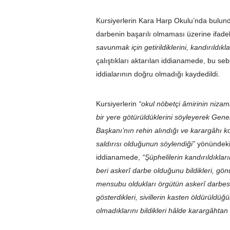
Kursiyerlerin Kara Harp Okulu’nda bulundu
darbenin başarılı olmaması üzerine ifade
savunmak için getirildiklerini, kandırıldıkl
çalıştıkları aktarılan iddianamede, bu se
iddialarının doğru olmadığı kaydedildi.
Kursiyerlerin
“okul nöbetçi âmirinin nizam
bir yere götürüldüklerini söyleyerek Gene
Başkanı’nın rehin alındığı ve karargâhı k
saldırısı olduğunun söylendiği”
yönündeki 
iddianamede,
“Şüphelilerin kandırıldıkla
beri askerî darbe olduğunu bildikleri, gönül
mensubu oldukları örgütün askerî darbesin
gösterdikleri, sivillerin kasten öldürüldüğü
olmadıklarını bildikleri hâlde karargâhtan