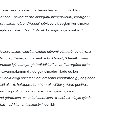
kları sırada askerî darbenin başladığını bildikleri,
lerinde,
“askerî darbe olduğunu bilmediklerini, karargâhı
arını sabah öğrendiklerini”
söyleyerek suçtan kurtulmaya
beple sanıkların
“kandırılarak karargâha getirildikleri”
iyelere saldırı olduğu, okulun güvenli olmadığı ve güvenli
lkurmay Karargâhı’na sevk edildiklerini”
,
“Genelkurmay
orumak için buraya götürüldükleri”
veya
“karargâha terör
savunmalarının da gerçek olmadığı ifade edilen
rını iddia ettiği ancak onları kimsenin kandırmadığı, başından
lü olarak helikopterlere binerek silâhlı şekilde geldikleri,
in başarılı olması için ellerinden gelen gayreti
nü gördükleri, cesetleri taşıdıkları, meşrû bir olayın içinde
 kaçmadıkları anlaşılmıştır.”
denildi.