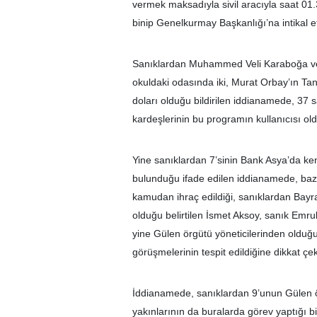
vermek maksadıyla sivil aracıyla saat 01.
binip Genelkurmay Başkanlığı’na intikal etti
Sanıklardan Muhammed Veli Karaboğa ve 
okuldaki odasında iki, Murat Orbay’ın Ta
doları olduğu bildirilen iddianamede, 37 
kardeşlerinin bu programın kullanıcısı old
Yine sanıklardan 7’sinin Bank Asya’da ken
bulunduğu ifade edilen iddianamede, baz
kamudan ihraç edildiği, sanıklardan Bayr
olduğu belirtilen İsmet Aksoy, sanık Emrul
yine Gülen örgütü yöneticilerinden olduğu
görüşmelerinin tespit edildiğine dikkat çeki
İddianamede, sanıklardan 9’unun Gülen ör
yakınlarının da buralarda görev yaptığı bild