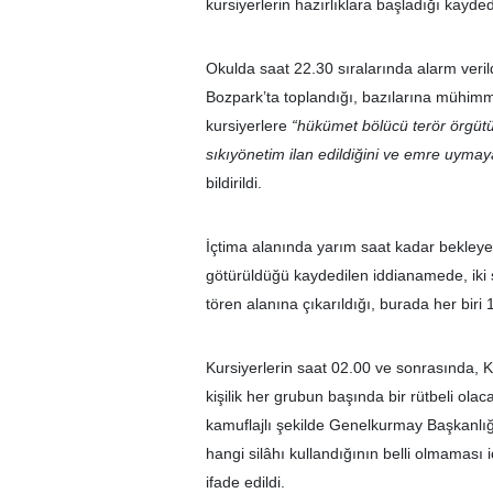
kursiyerlerin hazırlıklara başladığı kaydedi
Okulda saat 22.30 sıralarında alarm verildiğ
Bozpark’ta toplandığı, bazılarına mühimma
kursiyerlere
“hükümet bölücü terör örgütü
sıkıyönetim ilan edildiğini ve emre uymaya
bildirildi.
İçtima alanında yarım saat kadar bekley
götürüldüğü kaydedilen iddianamede, iki s
tören alanına çıkarıldığı, burada her biri 
Kursiyerlerin saat 02.00 ve sonrasında,
kişilik her grubun başında bir rütbeli olacak
kamuflajlı şekilde Genelkurmay Başkanlığ
hangi silâhı kullandığının belli olmaması i
ifade edildi.