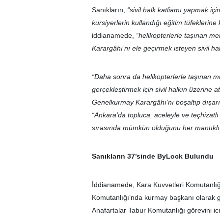
Sanıkların,
“sivil halk katliamı yapmak i
kursiyerlerin kullandığı eğitim tüfekleri
iddianamede,
“helikopterlerle taşınan m
Karargâhı’nı ele geçirmek isteyen sivil hal
“Daha sonra da helikopterlerle taşınan mü
gerçekleştirmek için sivil halkın üzerine a
Genelkurmay Karargâhı’nı boşaltıp dışarı
“Ankara’da topluca, aceleyle ve teçhizatl
sırasında mümkün olduğunu her mantıklı k
Sanıkların 37’sinde ByLock Bulundu
İddianamede, Kara Kuvvetleri Komutanlığı
Komutanlığı’nda kurmay başkanı olarak g
Anafartalar Tabur Komutanlığı görevini i