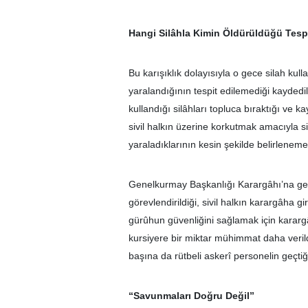
Hangi Silâhla Kimin Öldürüldüğü Tesp
Bu karışıklık dolayısıyla o gece silah kul
yaralandığının tespit edilemediği kaydedi
kullandığı silâhları topluca bıraktığı ve 
sivil halkın üzerine korkutmak amacıyla s
yaraladıklarının kesin şekilde belirleneme
Genelkurmay Başkanlığı Karargâhı’na gele
görevlendirildiği, sivil halkın karargâha 
gürûhun güvenliğini sağlamak için karargâ
kursiyere bir miktar mühimmat daha verildiğ
başına da rütbeli askerî personelin geçtiği 
“Savunmaları Doğru Değil”