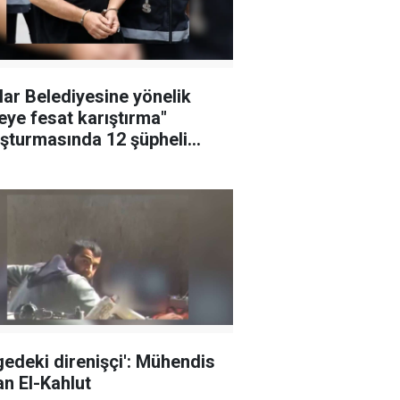
lar Belediyesine yönelik
leye fesat karıştırma"
şturmasında 12 şüpheli
klandı
gedeki direnişçi': Mühendis
n El-Kahlut