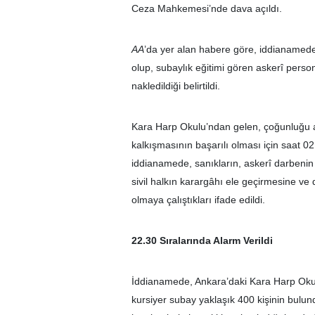
Ceza Mahkemesi’nde dava açıldı.
AA
’da yer alan habere göre, iddianamede
olup, subaylık eğitimi gören askerî pers
nakledildiği belirtildi.
Kara Harp Okulu’ndan gelen, çoğunluğu a
kalkışmasının başarılı olması için saat 02.
iddianamede, sanıkların, askerî darbenin 
sivil halkın karargâhı ele geçirmesine ve
olmaya çalıştıkları ifade edildi.
22.30 Sıralarında Alarm Verildi
İddianamede, Ankara’daki Kara Harp Okulu
kursiyer subay yaklaşık 400 kişinin bulun