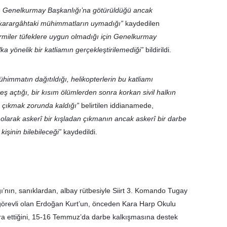
çin Genelkurmay Başkanlığı’na götürüldüğü ancak
ne karargâhtaki mühimmatların uymadığı”
kaydedilen
ermiler tüfeklere uygun olmadığı için Genelkurmay
ka yönelik bir katliamın gerçekleştirilemediği”
bildirildi.
himmatın dağıtıldığı, helikopterlerin bu katliamı
teş açtığı, bir kısım ölümlerden sonra korkan sivil halkın
 çıkmak zorunda kaldığı”
belirtilen iddianamede,
ı olarak askerî bir kışladan çıkmanın ancak askerî bir darbe
işinin bilebileceği”
kaydedildi.
’nın, sanıklardan, albay rütbesiyle Siirt 3. Komando Tugay
örevli olan Erdoğan Kurt’un, önceden Kara Harp Okulu
cra ettiğini, 15-16 Temmuz’da darbe kalkışmasına destek