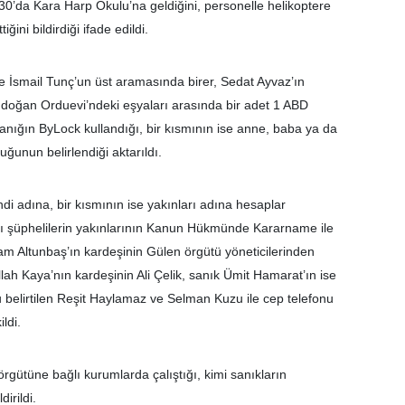
30’da Kara Harp Okulu’na geldiğini, personelle helikoptere
ğini bildirdiği ifade edildi.
İsmail Tunç’un üst aramasında birer, Sedat Ayvaz’ın
ndoğan Orduevi’ndeki eşyaları arasında bir adet 1 ABD
sanığın ByLock kullandığı, bir kısmının ise anne, baba ya da
uğunun belirlendiği aktarıldı.
di adına, bir kısmının ise yakınları adına hesaplar
ı şüphelilerin yakınlarının Kanun Hükmünde Kararname ile
am Altunbaş’ın kardeşinin Gülen örgütü yöneticilerinden
lah Kaya’nın kardeşinin Ali Çelik, sanık Ümit Hamarat’ın ise
 belirtilen Reşit Haylamaz ve Selman Kuzu ile cep telefonu
ldi.
gütüne bağlı kurumlarda çalıştığı, kimi sanıkların
irildi.