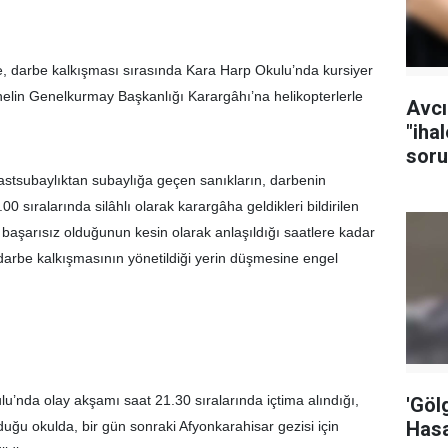
, darbe kalkışması sırasında Kara Harp Okulu’nda kursiyer
onelin Genelkurmay Başkanlığı Karargâhı’na helikopterlerle
Avcı
"iha
soru
tutu
stsubaylıktan subaylığa geçen sanıkların, darbenin
00 sıralarında silâhlı olarak karargâha geldikleri bildirilen
başarısız olduğunun kesin olarak anlaşıldığı saatlere kadar
 darbe kalkışmasının yönetildiği yerin düşmesine engel
’nda olay akşamı saat 21.30 sıralarında içtima alındığı,
'Göl
Hasa
duğu okulda, bir gün sonraki Afyonkarahisar gezisi için