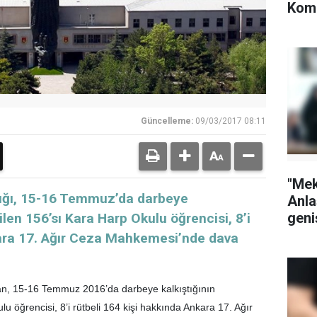
Komi
Güncelleme:
09/03/2017 08:11
"Me
ığı, 15-16 Temmuz’da darbeye
Anla
geni
rtilen 156’sı Kara Harp Okulu öğrencisi, 8’i
kara 17. Ağır Ceza Mahkemesi’nde dava
an, 15-16 Temmuz 2016’da darbeye kalkıştığının
ulu öğrencisi, 8’i rütbeli 164 kişi hakkında Ankara 17. Ağır