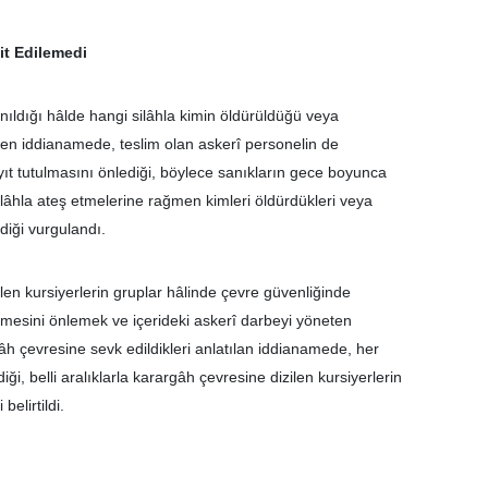
it Edilemedi
lanıldığı hâlde hangi silâhla kimin öldürüldüğü veya
len iddianamede, teslim olan askerî personelin de
kayıt tutulmasını önlediği, böylece sanıkların gece boyunca
ilâhla ateş etmelerine rağmen kimleri öldürdükleri veya
diği vurgulandı.
n kursiyerlerin gruplar hâlinde çevre güvenliğinde
girmesini önlemek ve içerideki askerî darbeyi yöneten
h çevresine sevk edildikleri anlatılan iddianamede, her
i, belli aralıklarla karargâh çevresine dizilen kursiyerlerin
belirtildi.