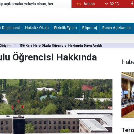
32 °C
düzenledi
“Şeytanlardan Süleyman için denize dalan 
da onun emrine verdik”
m Düşüncesi
Haksöz Okulu
Etkinlik-Eylem
Röportaj
Basın Açıklaması
irişimi
156 Kara Harp Okulu Öğrencisi Hakkında Dava Açıldı
ulu Öğrencisi Hakkında
Hab
Terö