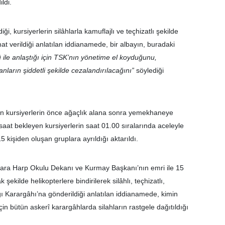
ldi.
i, kursiyerlerin silâhlarla kamuflajlı ve teçhizatlı şekilde
t verildiği anlatılan iddianamede, bir albayın, buradaki
 ile anlaştığı için TSK’nın yönetime el koyduğunu,
nların şiddetli şekilde cezalandırılacağını”
söylediği
en kursiyerlerin önce ağaçlık alana sonra yemekhaneye
aat bekleyen kursiyerlerin saat 01.00 sıralarında aceleyle
15 kişiden oluşan gruplara ayrıldığı aktarıldı.
 Kara Harp Okulu Dekanı ve Kurmay Başkanı’nın emri ile 15
 şekilde helikopterlere bindirilerek silâhlı, teçhizatlı,
ı Karargâhı’na gönderildiği anlatılan iddianamede, kimin
çin bütün askerî karargâhlarda silahların rastgele dağıtıldığı