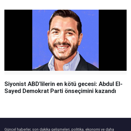
Siyonist ABD'lilerin en kötü gecesi: Abdul El-
Sayed Demokrat Parti önseçimini kazandı
Güncel haberler, son dakika gelişmeleri, politika, ekonomi ve daha