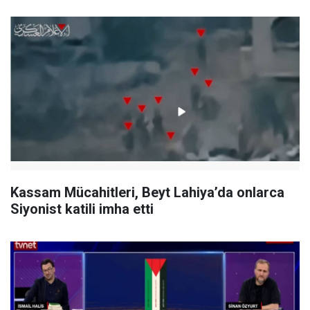
Kassam Mücahitleri, Beyt Lahiya’da onlarca
Siyonist katili imha etti