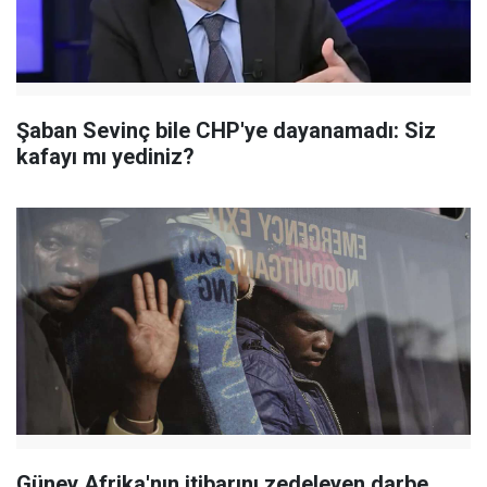
Şaban Sevinç bile CHP'ye dayanamadı: Siz
kafayı mı yediniz?
Güney Afrika'nın itibarını zedeleyen darbe