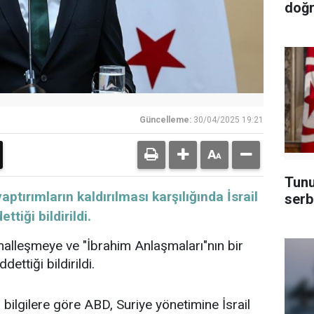
doğr
Güncelleme:
30/04/2025 19:21
Tunu
ptırımların kaldırılması karşılığında İsrail
serb
ttiği bildirildi.
rmalleşmeye ve "İbrahim Anlaşmaları"nın bir
dettiği bildirildi.
 bilgilere göre ABD, Suriye yönetimine İsrail