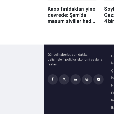
Kaos fırıldakları yine
Soyk
devrede: Şam’da
Gazz
masum siviller hedef
4 bi
alındı
ihlal
Güncel haberler, son dakika
H
gelişmeleri, politika, ekonomi ve daha
İ
fazlası.
Çe
İ
H
Et
R
B