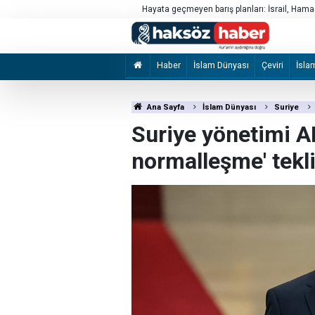
Hayata geçmeyen barış planları: İsrail, Ham
Haber
İslam Dünyası
Çeviri
İsla
Ana Sayfa
İslam Dünyası
Suriye
Suriye yönetimi ABD
normalleşme' tekli