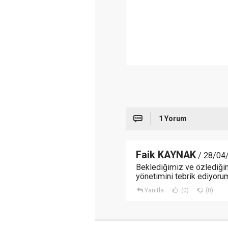
1 Yorum
Faik KAYNAK
/ 28/04
Beklediğimiz ve özlediğim
yönetimini tebrik ediyorum 
Yanıtla
(0)
(0)