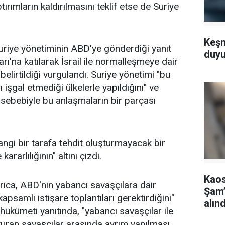
ırımların kaldırılmasını teklif etse de Suriye
Keşm
uriye yönetiminin ABD'ye gönderdiği yanıt
duyu
'na katılarak İsrail ile normalleşmeye dair
belirtildiği vurgulandı. Suriye yönetimi "bu
ı işgal etmediği ülkelerle yapıldığını" ve
 sebebiyle bu anlaşmaların bir parçası
ngi bir tarafa tehdit oluşturmayacak bir
arlılığının" altını çizdi.
Kaos
ıca, ABD'nin yabancı savaşçılara dair
Şam’
kapsamlı istişare toplantıları gerektirdiğini"
alınd
 hükümeti yanıtında, "yabancı savaşçılar ile
turan savaşçılar arasında ayrım yapılması