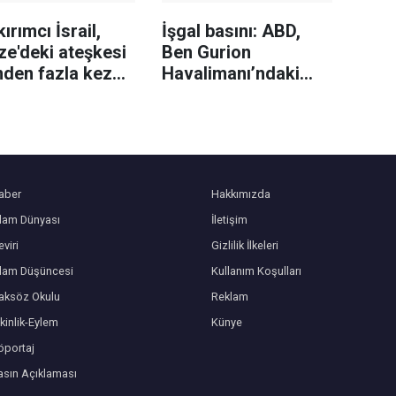
ırımcı İsrail,
İşgal basını: ABD,
e'deki ateşkesi
Ben Gurion
nden fazla kez
Havalimanı’ndaki
 etti
bazı yakıt ikmal
uçaklarını geri
çekmeye başladı
aber
Hakkımızda
slam Dünyası
İletişim
viri
Gizlilik İlkeleri
slam Düşüncesi
Kullanım Koşulları
aksöz Okulu
Reklam
kinlik-Eylem
Künye
öportaj
asın Açıklaması