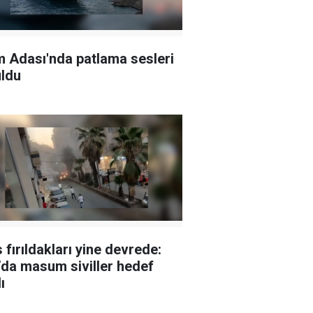
 Adası'nda patlama sesleri
ldu
 fırıldakları yine devrede:
da masum siviller hedef
ı