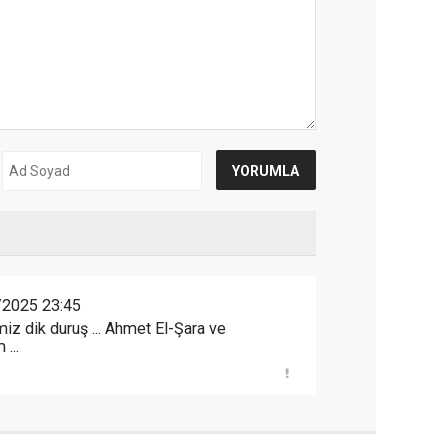
/2025 23:45
iz dik duruş ... Ahmet El-Şara ve
...