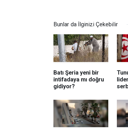
Bunlar da İlginizi Çekebilir
Batı Şeria yeni bir
Tun
intifadaya mı doğru
lide
gidiyor?
serb
için