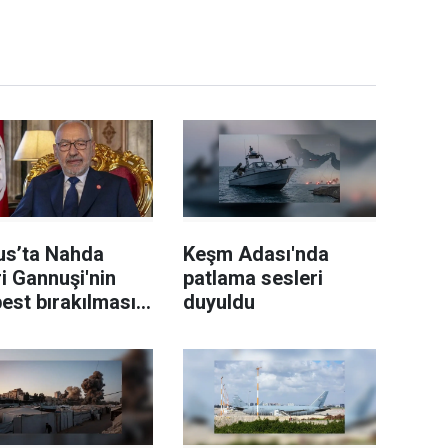
us’ta Nahda
Keşm Adası'nda
ri Gannuşi'nin
patlama sesleri
est bırakılması
duyuldu
 çağrı