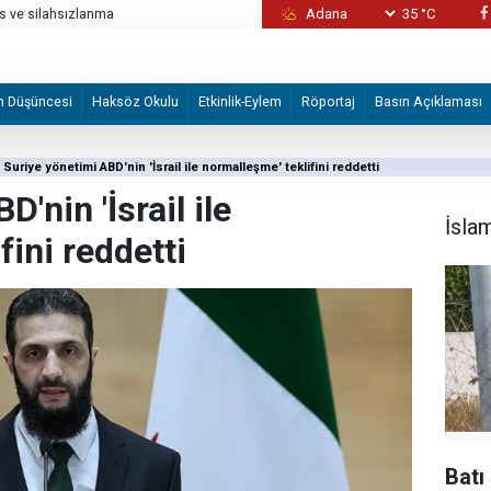
35 °C
as ve silahsızlanma
“Süleyman'ın emrine de şiddetle esen rüzgâ
m Düşüncesi
Haksöz Okulu
Etkinlik-Eylem
Röportaj
Basın Açıklaması
Suriye yönetimi ABD'nin 'İsrail ile normalleşme' teklifini reddetti
'nin 'İsrail ile
İsla
fini reddetti
Batı