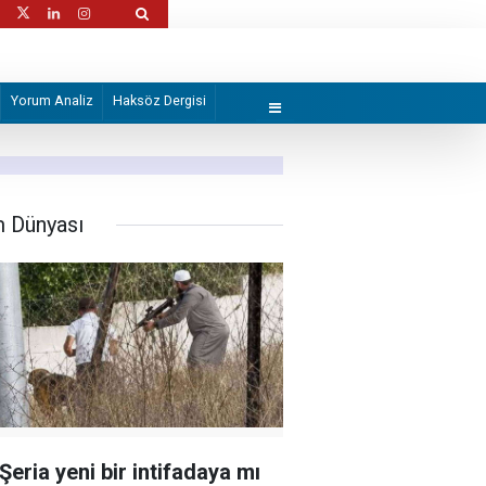
rı verdik”
Trump, İran'la anlaşmanın "yakında" sağla
Yorum Analiz
Haksöz Dergisi
m Dünyası
 Şeria yeni bir intifadaya mı