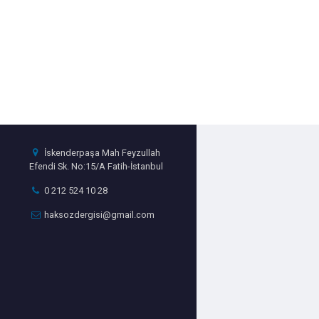
İskenderpaşa Mah Feyzullah
Efendi Sk. No:15/A Fatih-İstanbul
0 212 524 10 28
haksozdergisi@gmail.com