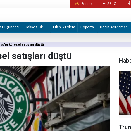
26 °C
İzmir Büyükşehir Belediyesine yönelik "iha
2 şüpheli tutuklandı
m Düşüncesi
Haksöz Okulu
Etkinlik-Eylem
Röportaj
Basın Açıklaması
ks'ın küresel satışları düştü
el satışları düştü
Hab
Trum