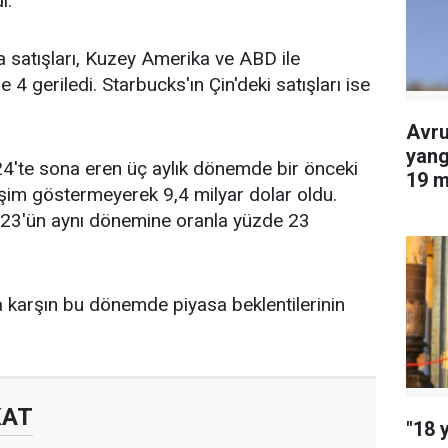
ı.
aza satışları, Kuzey Amerika ve
ABD
ile
4 geriledi. Starbucks'ın Çin'deki satışları ise
Avru
yang
024'te sona eren üç aylık dönemde bir önceki
19 m
ğişim göstermeyerek 9,4 milyar
dolar
oldu.
edil
2023'ün aynı dönemine oranla yüzde 23
na karşın bu dönemde piyasa beklentilerinin
KAT
"18 