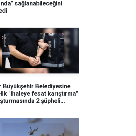
ında" sağlanabileceğini
edi
r Büyükşehir Belediyesine
lik "ihaleye fesat karıştırma"
şturmasında 2 şüpheli
klandı