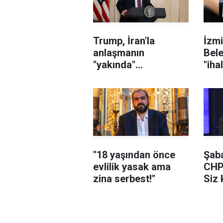
Trump, İran'la
İzmi
anlaşmanın
Bele
"yakında"
"iha
sağlanabileceğini
karı
söyledi
sor
şüph
"18 yaşından önce
Şaba
evlilik yasak ama
CHP
zina serbest!"
Siz 
yedi