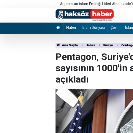
e görüştürmüyor
Afganistan İslam Emirliği Lideri Ahundzade'd
Haber
İslam Dünyası
Çeviri
İsla
Ana Sayfa
Haber
Dünya
Pentago
Pentagon, Suriye'
sayısının 1000'in 
açıkladı