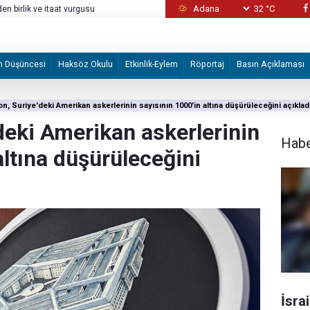
32 °C
en birlik ve itaat vurgusu
İsrailli 'Honinu Örgütü' Filistinlilere şiddet
ediyor ve koruyor
m Düşüncesi
Haksöz Okulu
Etkinlik-Eylem
Röportaj
Basın Açıklaması
n, Suriye'deki Amerikan askerlerinin sayısının 1000'in altına düşürüleceğini açıklad
deki Amerikan askerlerinin
Hab
altına düşürüleceğini
İsrai