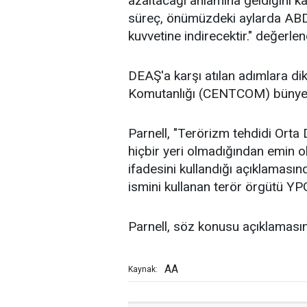
azaltacağı anlamına geldiğini ka
süreç, önümüzdeki aylarda ABD'
kuvvetine indirecektir." değerlen
DEAŞ'a karşı atılan adımlara d
Komutanlığı (CENTCOM) bünyes
Parnell, "Terörizm tehdidi Orta 
hiçbir yeri olmadığından emin ol
ifadesini kullandığı açıklamasın
ismini kullanan terör örgütü YP
Parnell, söz konusu açıklamasınd
AA
Kaynak: