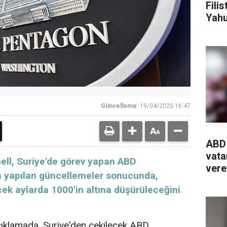
Fili
Yahu
ve k
Güncelleme:
19/04/2025 16:47
ABD
vata
ll, Suriye'de görev yapan ABD
vereb
kin yapılan güncellemeler sonucunda,
cek aylarda 1000'in altına düşürüleceğini
 açıklamada, Suriye'den çekilecek ABD