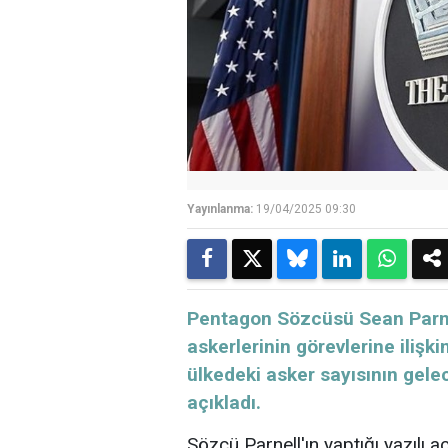
Yayınlanma:
19/04/2025 09:30
Pentagon Sözcüsü Sean Parne
askerlerinin görevlerine iliş
ülkedeki asker sayısının gele
açıkladı.
Sözcü Parnell'ın yaptığı yazılı