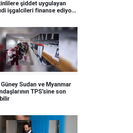
stinlilere şiddet uygulayan
di işgalcileri finanse ediyor
oruyor
 Güney Sudan ve Myanmar
ndaşlarının TPS’sine son
ilir