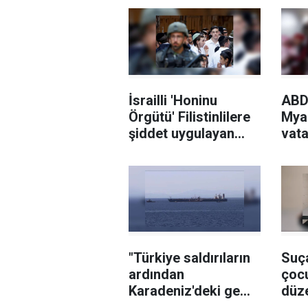
İsrailli 'Honinu
ABD
Örgütü' Filistinlilere
Mya
şiddet uygulayan
vata
Yahudi işgalcileri
TPS
finanse ediyor ve
vere
koruyor
"Türkiye saldırıların
Suç
ardından
çocu
Karadeniz'deki gemi
düze
trafiğini kısıtladı"
kanu