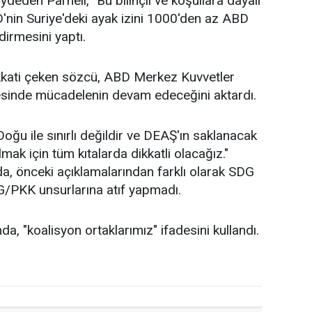
ydeden Parnell, "Bu bilinçli ve koşullara dayalı
nin Suriye'deki ayak izini 1000'den az ABD
dirmesini yaptı.
ikkati çeken sözcü, ABD Merkez Kuvvetler
inde mücadelenin devam edeceğini aktardı.
Doğu ile sınırlı değildir ve DEAŞ'ın saklanacak
mak için tüm kıtalarda dikkatli olacağız."
da, önceki açıklamalarından farklı olarak SDG
G/PKK unsurlarına atıf yapmadı.
a, "koalisyon ortaklarımız" ifadesini kullandı.