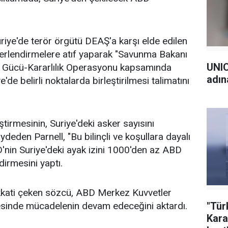
riye'de terör örgütü DEAŞ'a karşı elde edilen
ğerlendirmelere atıf yaparak "Savunma Bakanı
UNIC
v Gücü-Kararlılık Operasyonu kapsamında
adın
'de belirli noktalarda birleştirilmesi talimatını
tirmesinin, Suriye'deki asker sayısını
ydeden Parnell, "Bu bilinçli ve koşullara dayalı
nin Suriye'deki ayak izini 1000'den az ABD
dirmesini yaptı.
ikkati çeken sözcü, ABD Merkez Kuvvetler
"Tür
inde mücadelenin devam edeceğini aktardı.
Kara