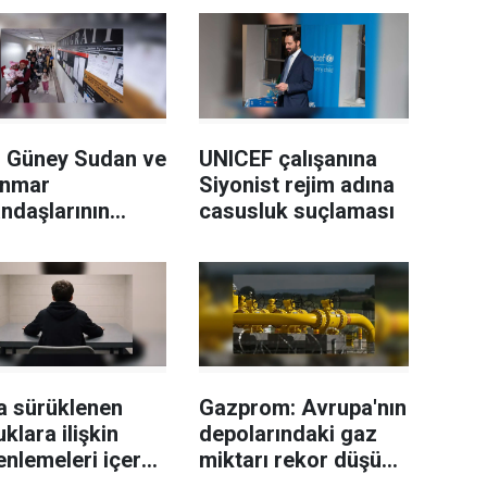
 Güney Sudan ve
UNICEF çalışanına
nmar
Siyonist rejim adına
ndaşlarının
casusluk suçlaması
’sine son
bilir
a sürüklenen
Gazprom: Avrupa'nın
klara ilişkin
depolarındaki gaz
nlemeleri içeren
miktarı rekor düşük
n teklifi
seviyede