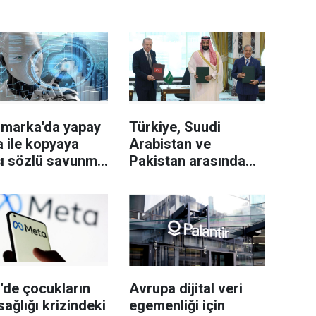
imarka'da yapay
Türkiye, Suudi
 ile kopyaya
Arabistan ve
şı sözlü savunma
Pakistan arasında
 getirildi
"Mekke Savunma
Anlaşması"
imzalandı
'de çocukların
Avrupa dijital veri
sağlığı krizindeki
egemenliği için