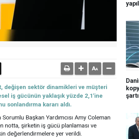
yapıl
Dani
t, değişen sektör dinamikleri ve müşteri
kopy
şartı
esel iş gücünün yaklaşık yüzde 2,1'ine
u sonlandırma kararı aldı.
an Sorumlu Başkan Yardımcısı Amy Coleman
n notta, şirketin iş gücü planlaması ve
in değerlendirmelere yer verildi.