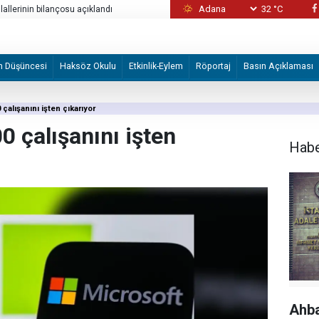
32 °C
allerinin bilançosu açıklandı
İşgal güçleri, yerinden edilenlerin dönüşü 
m Düşüncesi
Haksöz Okulu
Etkinlik-Eylem
Röportaj
Basın Açıklaması
 çalışanını işten çıkarıyor
0 çalışanını işten
Hab
Ahba