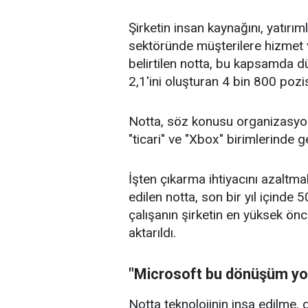
Şirketin insan kaynağını, yatırıml
sektöründe müşterilere hizmet 
belirtilen notta, bu kapsamda d
2,1'ini oluşturan 4 bin 800 pozis
Notta, söz konusu organizasyonel 
"ticari" ve "Xbox" birimlerinde 
İşten çıkarma ihtiyacını azaltmak
edilen notta, son bir yıl içinde
çalışanın şirketin en yüksek öncel
aktarıldı.
"Microsoft bu dönüşüm yo
Notta teknolojinin inşa edilme, d