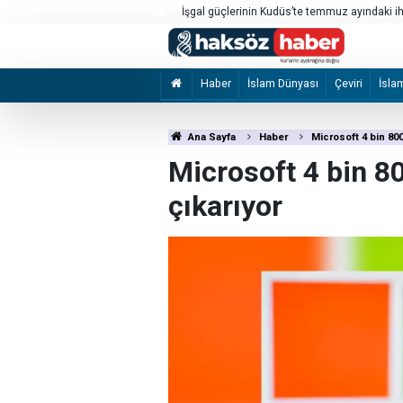
İşgal güçlerinin Kudüs’te temmuz ayındaki ihl
Haber
İslam Dünyası
Çeviri
İsla
Ana Sayfa
Haber
Microsoft 4 bin 800
Microsoft 4 bin 80
çıkarıyor