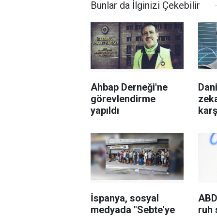
Bunlar da İlginizi Çekebilir
Ahbap Derneği'ne
Dan
görevlendirme
zeka
yapıldı
kar
şartı
İspanya, sosyal
ABD
medyada "Sebte'ye
ruh 