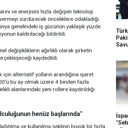
arını ve enerjisini hızla değişen teknoloji
vermeyi sürdürecek önceliklere odakladığı
ünya genelindeki iş gücünün yaklaşık yüzde
Türk
yonun kaldırılacağı bildirildi.
Paki
Savu
değişikliklerin ağırlıklı olarak şirketin
gerçekleşeceği kaydedildi.
 için alternatif yolların arandığına işaret
 500'ü bu ay olmak üzere 4 binden fazla
ikli alanlarındaki yeni rollere kaydırıldığı
lculuğunun henüz başlarında"
İspa
"Seb
ağıtılma ve kullanılma şeklinin büyük bir hızla