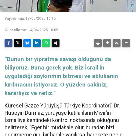
Yayınlanma:
13/06/2025 16:15
Güncelleme:
14/06/2025 10:05
“Bunun bir yıpratma savaşı olduğunu da
biliyoruz. Buna gerek yok. Biz İsrail'in
uyguladığı soykırımın bitmesi ve ablukanın
kırılmasını istiyoruz. O yüzden sakiniz,
kararlıyız ve netiz.”
Küresel Gazze Yürüyüşü Türkiye Koordinatörü Dr.
Hüseyin Durmaz, yürüyüşe katılanların Mısır’ın
İsmailiye kentindeki kontrol noktasında olduğunu
belirterek, “Eğer bir müdahale olur, buradan bizi
geçirmeme gibi bir hamle yapılırsa, harekete geçip