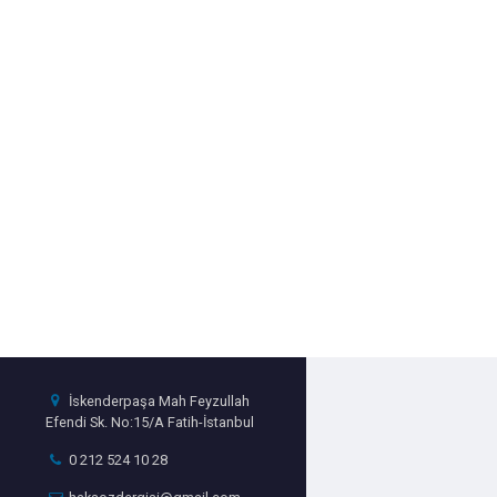
İskenderpaşa Mah Feyzullah
Efendi Sk. No:15/A Fatih-İstanbul
0 212 524 10 28