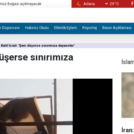
29 °C
ürmüz Boğazı açılmayacak
Memlük sultanlarına karşı hukukla mücadele 
m Düşüncesi
Haksöz Okulu
Etkinlik-Eylem
Röportaj
Basın Açıklaması
Katil İsrail: 'Şam düşerse sınırımıza dayanırlar'
düşerse sınırımıza
İsla
İran