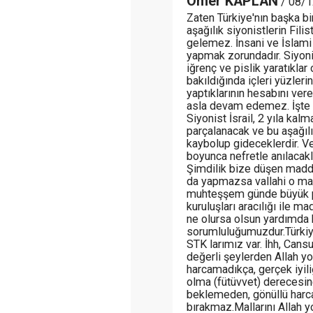
Ömer KAPLAN
/ 08/1
Zaten Türkiye'nın başka b
aşağılık siyonistlerin Fili
gelemez. İnsani ve İslami
yapmak zorundadır. Siyon
iğrenç ve pislik yaratıklar
bakıldığında içleri yüzleri
yaptıklarının hesabını ve
asla devam edemez. İşte b
Siyonist İsrail, 2 yıla kal
parçalanacak ve bu aşağılı
kaybolup gideceklerdir. Ve 
boyunca nefretle anılacakl
Şimdilik bize düşen madd
da yapmazsa vallahi o mah
muhteşşem günde büyük pi
kuruluşları aracılığı ile
ne olursa olsun yardımda 
sorumluluğumuzdur.Türkiy
STK larımız var. İhh, Cans
değerli şeylerden Allah y
harcamadıkça, gerçek iyili
olma (fütüvvet) derecesin
beklemeden, gönüllü harcadı
bırakmaz.Mallarını Allah y