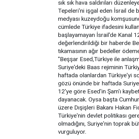
sık sık hava saldırıları düzenle
Tepeleri'ni işgal eden İsrail de bu
medyası kuzeydoğu komşusunda 
cümlede Türkiye ifadesini kulla
başlayamayan İsrail'de Kanal 12
değerlendirildiği bir haberde Be
tıkamasının ağır bedeller öde
"Beşşar Esed,Türkiye ile anlaşm
Suriye'deki Baas rejiminin Türkiye
haftada olanlardan Türkiye'yi s
gözü önünde bir haftada Suriye re
12'ye göre Esed'in Şam'ı kaybet
dayanacak. Oysa başta Cumhur
üzere Dışişleri Bakanı Hakan Fida
Türkiye'nin devlet politikası ge
olmadığını, Suriye'nin toprak b
vurguluyor.