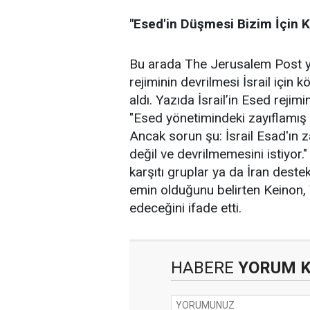
"Esed'in Düşmesi Bizim İçin K
Bu arada The Jerusalem Post y
rejiminin devrilmesi İsrail için k
aldı. Yazıda İsrail’in Esed rejim
"Esed yönetimindeki zayıflamış bir
Ancak sorun şu: İsrail Esad'ın z
değil ve devrilmemesini istiyor." i
karşıtı gruplar ya da İran deste
emin olduğunu belirten Keinon, T
edeceğini ifade etti.
HABERE
YORUM 