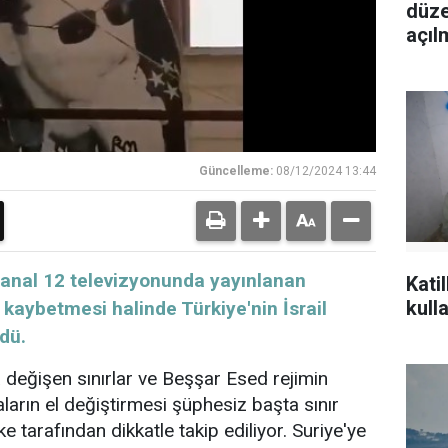
düze
açıl
Güncelleme:
08/12/2024 13:44
 Kanal 12 televizyonunda yayınlanan
Kati
kulla
kaybetmesi halinde Türkiye'nin İsrail
dü.
değişen sınırlar ve Beşşar Esed rejimin
ların el değiştirmesi şüphesiz başta sınır
e tarafından dikkatle takip ediliyor. Suriye'ye