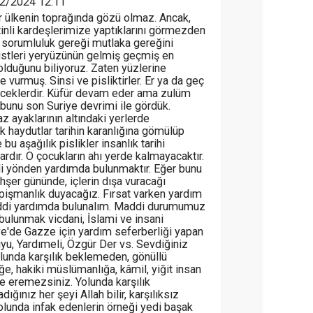
2/2024 12:11
ir ülkenin toprağında gözü olmaz. Ancak,
stinli kardeşlerimize yaptıklarını görmezden
 sorumluluk gereği mutlaka gereğini
istleri yeryüzünün gelmiş geçmiş en
 olduğunu biliyoruz. Zaten yüzlerine
ne vurmuş. Sinsi ve pisliktirler. Er ya da geç
receklerdir. Küfür devam eder ama zulüm
unu son Suriye devrimi ile gördük.
maz ayaklarının altındaki yerlerde
k haydutlar tarihin karanlığına gömülüp
bu aşağılık pislikler insanlık tarihi
ardır. O çocukların ahı yerde kalmayacaktır.
i yönden yardımda bulunmaktır. Eğer bunu
şer gününde, içlerin dışa vuracağı
şmanlık duyacağız. Fırsat varken yardım
 maddi yardımda bulunalım. Maddi durumumuz
bulunmak vicdani, İslami ve insani
e'de Gazze için yardım seferberliği yapan
uyu, Yardımeli, Özgür Der vs. Sevdiğiniz
olunda karşılık beklemeden, gönüllü
ğe, hakiki müslümanlığa, kâmil, yiğit insan
e eremezsiniz. Yolunda karşılık
ğınız her şeyi Allah bilir, karşılıksız
olunda infak edenlerin örneği yedi başak