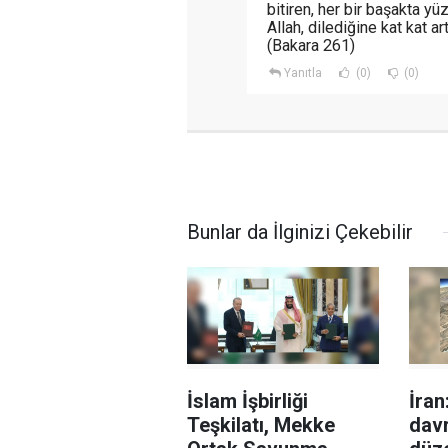
bitiren, her bir başakta yü
Allah, dilediğine kat kat artt
(Bakara 261)
Yanıtla
(0)
(0)
Bunlar da İlginizi Çekebilir
İslam İşbirliği
İran
Teşkilatı, Mekke
davr