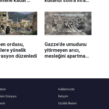
eltene kadar
kullandı sonra infaz
müz Boğazı
etti!
lmayacak
en ordusu,
Gazze'de umudunu
lere yönelik
yitirmeyen arıcı,
rasyon düzenledi
mesleğini apartman
çatısında sürdürüyor
aber
Hakkımızda
slam Dünyası
İletişim
viri
Gizlilik İlkeleri