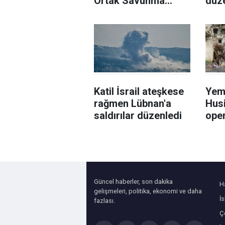
Ortak Savunma
düz
Anlaşması'nı
Hür
memnuniyetle
açı
karşıladı
Katil İsrail ateşkese
Yem
rağmen Lübnan'a
Husi
saldırılar düzenledi
ope
Güncel haberler, son dakika
H
gelişmeleri, politika, ekonomi ve daha
İ
fazlası.
Çe