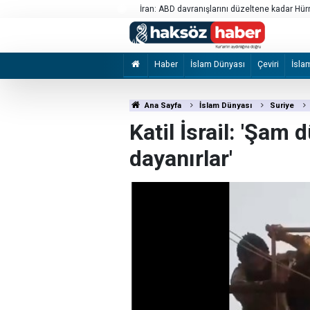
ma Anlaşması'nı memnuniyetle
İran: ABD davranışlarını düzeltene kadar H
Haber
İslam Dünyası
Çeviri
İsla
Ana Sayfa
İslam Dünyası
Suriye
Katil İsrail: 'Şam 
dayanırlar'