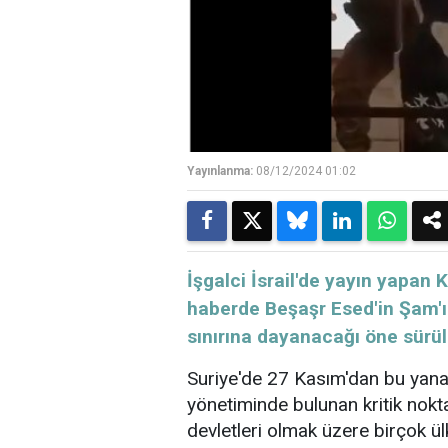
Yayınlanma:
08/12/2024 01:02
İşgalci İsrail'de yayın yapan
haberde Beşaşr Esed'in Şam'ı 
sınırına dayanacağı öne sürül
Suriye'de 27 Kasım'dan bu yana 
yönetiminde bulunan kritik nokta
devletleri olmak üzere birçok ülk