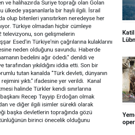
yen ve halihazırda Suriye toprağı olan Golan
 ülkede yaşananlarla bir hayli ilgili. İsrail
olup bitenleri yansıtırken neredeyse her
nıyor. Türkiye olmadan hiçbir cümleye
Kati
 televizyonu, son gelişmelerin
Lübn
şşar Esed'in Türkiye'nin çağrılarına kulaklarını
mesine neden olduğunu savundu. Haberde
amanın bedelini ağır ödedi." denildi ve
 tarafından yıkıldığını iddia etti. Son bir
orumlu tutan kanalda "Türk devleti, dünyanın
jimini yıktı." ifadesine yer verildi. Kanal
mesi halinde Türkler kendi sınırlarına
başkanı Recep Tayyip Erdoğan olmak
n ve diğer ilgili isimler sürekli olarak
reği başka devletlerin toprağında gözü
Yeme
ütünlüğünün birinci önecelik olduğunu
oper