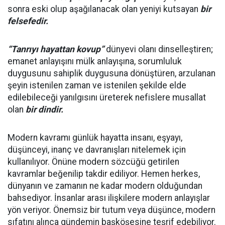
sonra eski olup aşağılanacak olan yeniyi kutsayan
bir
felsefedir.
“Tanrıyı hayattan kovup”
dünyevi olanı dinselleştiren;
emanet anlayışını mülk anlayışına, sorumluluk
duygusunu sahiplik duygusuna dönüştüren, arzulanan
şeyin istenilen zaman ve istenilen şekilde elde
edilebileceği yanılgısını üreterek nefislere musallat
olan
bir dindir.
Modern kavramı günlük hayatta insanı, eşyayı,
düşünceyi, inanç ve davranışları nitelemek için
kullanılıyor. Önüne modern sözcüğü getirilen
kavramlar beğenilip takdir ediliyor. Hemen herkes,
dünyanın ve zamanın ne kadar modern olduğundan
bahsediyor. İnsanlar arası ilişkilere modern anlayışlar
yön veriyor. Önemsiz bir tutum veya düşünce, modern
sıfatını alınca gündemin başköşesine teşrif edebiliyor.