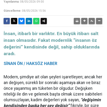
Yayınlanma:
08/05/2026 09:00
Güncelleme:
08/05/2026 15:56
İnsan, itibarlı bir varlıktır. En büyük itibarı salt
insan olmasıdır. Fakat modernlik “insanın öz
değerini” kendisinde değil, sahip olduklarında
aradı.
SİNAN ÖN / HAKSÖZ HABER
Modern, şimdiye ait olan şeyleri işaretleyen; ancak her
an değişen, sürekli bir sonraki aşamaya akan ve biraz
önce yaşanmış anı tüketen bir olgudur. Değişken
niteliği ile din ve gelenek başta olmak üzere sabiteleri
olumsuzlayan, kadim değerleri yok sayan,
“değişimin
kendisinden başka her şey değişir”
fikriyle, bir süre