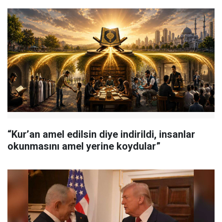
“Kur’an amel edilsin diye indirildi, insanlar
okunmasını amel yerine koydular”