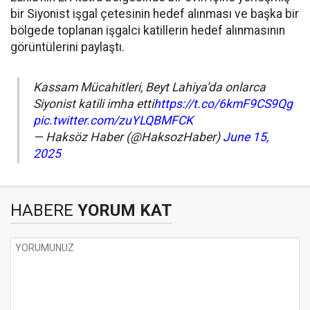
bir Siyonist işgal çetesinin hedef alınması ve başka bir
bölgede toplanan işgalci katillerin hedef alınmasının
görüntülerini paylaştı.
Kassam Mücahitleri, Beyt Lahiya’da onlarca
Siyonist katili imha etti
https://t.co/6kmF9CS9Qg
pic.twitter.com/zuYLQBMFCK
— Haksöz Haber (@HaksozHaber)
June 15,
2025
HABERE
YORUM KAT