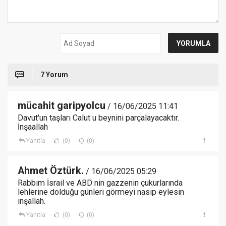
7 Yorum
mücahit garipyolcu
/ 16/06/2025 11:41
Davut'un taşları Calut u beynini parçalayacaktır.
İnşaallah
Yanıtla
(0)
(0)
Ahmet Öztürk.
/ 16/06/2025 05:29
Rabbım İsrail ve ABD nin gazzenin çukurlarında
lehlerine dolduğu günleri görmeyi nasip eylesin
inşallah.
Yanıtla
(0)
(0)