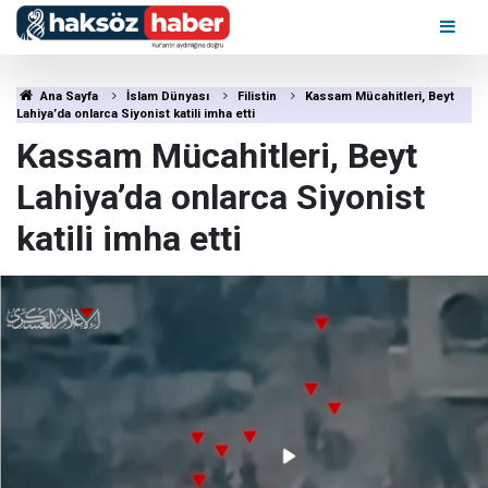
Ana Sayfa
İslam Dünyası
Filistin
Kassam Mücahitleri, Beyt
Lahiya’da onlarca Siyonist katili imha etti
Kassam Mücahitleri, Beyt
Lahiya’da onlarca Siyonist
katili imha etti