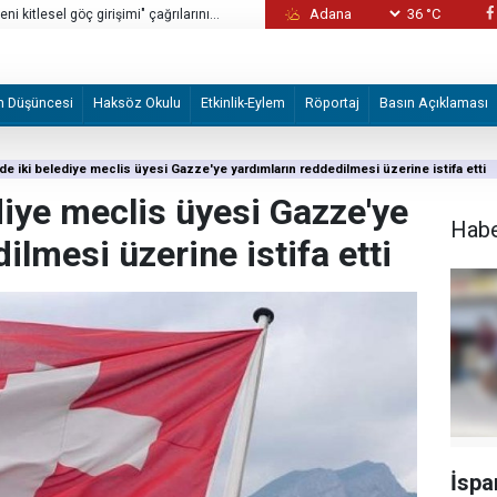
36 °C
i kitlesel göç girişimi" çağrılarını
ABD'de çocukların ruh sağlığı krizindeki s
milyon dolar ceza
m Düşüncesi
Haksöz Okulu
Etkinlik-Eylem
Röportaj
Basın Açıklaması
'de iki belediye meclis üyesi Gazze'ye yardımların reddedilmesi üzerine istifa etti
ediye meclis üyesi Gazze'ye
Hab
ilmesi üzerine istifa etti
İspa