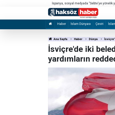
mi düştü?
İspanya, sosyal medyada "Sebte'ye yönelik yen
soruşturuyor
Haber
İslam Dünyası
Çeviri
İsla
Ana Sayfa
Haber
Dünya
İsviçre
İsviçre'de iki bel
yardımların redded