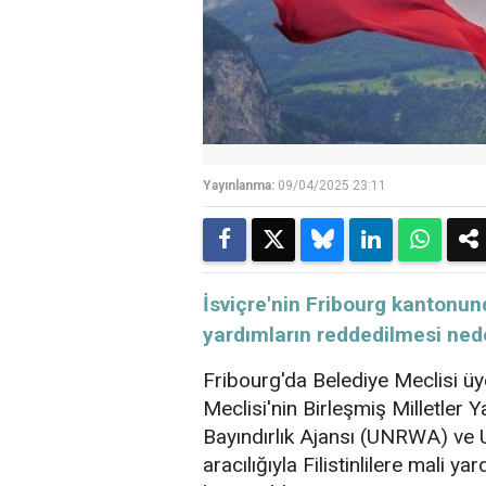
Yayınlanma:
09/04/2025 23:11
​​​​​​​İsviçre'nin Fribourg kanto
yardımların reddedilmesi neden
Fribourg'da Belediye Meclisi üy
Meclisi'nin
Birleşmiş Milletler
Ya
Bayındırlık Ajansı (UNRWA) ve U
aracılığıyla Filistinlilere
mali
yard