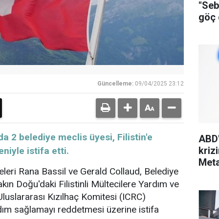
"Seb
göç g
soru
Güncelleme:
09/04/2025 23:12
nunda 2 belediye meclis üyesi, Filistin'e
ABD'
kriz
iyle istifa etti.
Meta
eleri Rana Bassil ve Gerald Collaud, Belediye
kın Doğu'daki Filistinli Mültecilere Yardım ve
luslararası Kızılhaç Komitesi (ICRC)
ım sağlamayı reddetmesi üzerine istifa