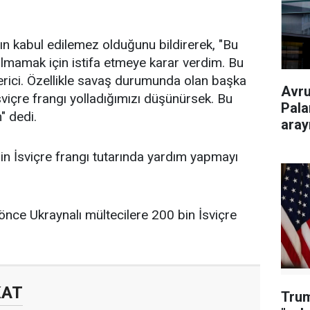
rın kabul edilemez olduğunu bildirerek, "Bu
 olmamak için istifa etmeye karar verdim. Bu
ici. Özellikle
savaş
durumunda olan başka
Avru
sviçre
frangı yolladığımızı düşünürsek. Bu
Pala
" dedi.
aray
in İsviçre frangı tutarında yardım yapmayı
 önce Ukraynalı mültecilere 200 bin İsviçre
KAT
Trum