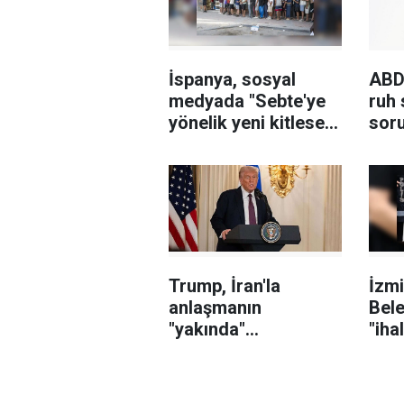
İspanya, sosyal
ABD
medyada "Sebte'ye
ruh 
yönelik yeni kitlesel
sor
göç girişimi"
nede
çağrılarını
567 
soruşturuyor
cez
Trump, İran'la
İzmi
anlaşmanın
Bele
"yakında"
"iha
sağlanabileceğini
karı
söyledi
sor
şüph