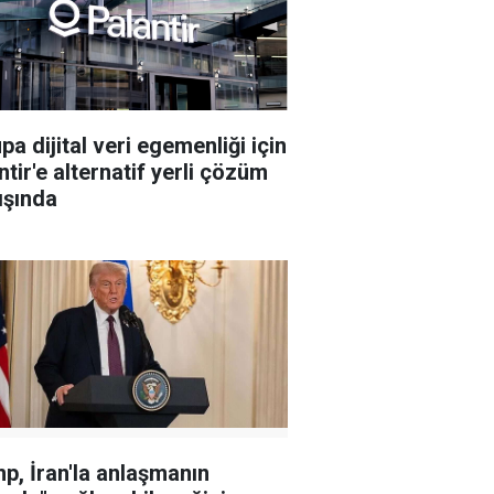
pa dijital veri egemenliği için
ntir'e alternatif yerli çözüm
ışında
p, İran'la anlaşmanın