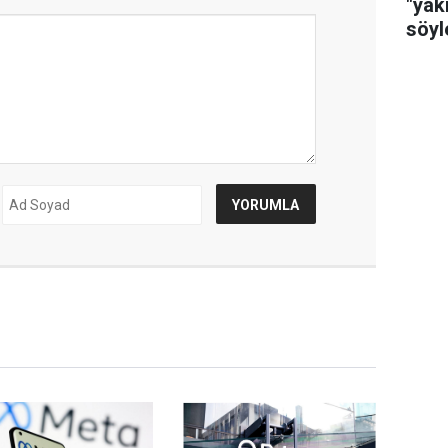
"yak
söyl