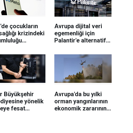
'de çocukların
Avrupa dijital veri
sağlığı krizindeki
egemenliği için
umluluğu
Palantir'e alternatif
niyle Meta'ya
yerli çözüm
milyon dolar
arayışında
a
r Büyükşehir
Avrupa'da bu yılki
diyesine yönelik
orman yangınlarının
leye fesat
ekonomik zararının
ştırma"
19 milyar avroyu
uşturmasında 2
geçtiği tahmin
eli tutuklandı
ediliyor