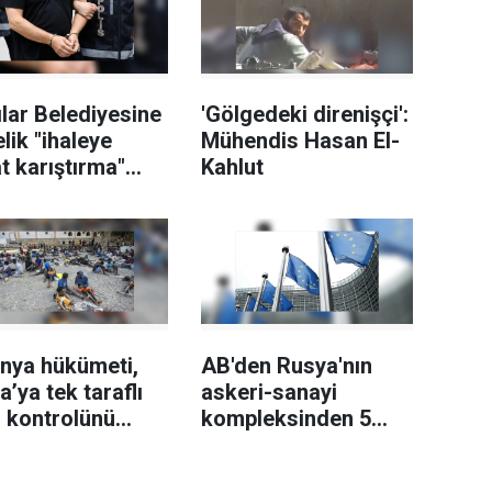
lar Belediyesine
'Gölgedeki direnişçi':
lik "ihaleye
Mühendis Hasan El-
t karıştırma"
Kahlut
uşturmasında 12
eli tutuklandı
anya hükümeti,
AB'den Rusya'nın
ya’ya tek taraflı
askeri-sanayi
r kontrolünü
kompleksinden 5
ırması uyarısı
kişiye yeni yaptırım
ı