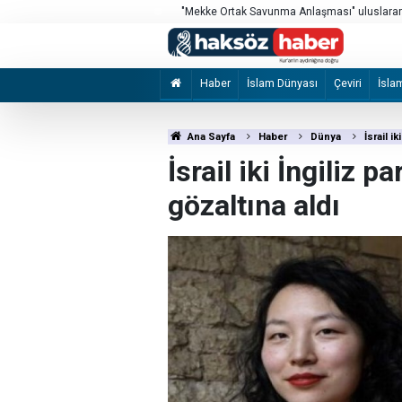
si’nde sergilendi
"Mekke Ortak Savunma Anlaşması" uluslarara
Haber
İslam Dünyası
Çeviri
İsla
Ana Sayfa
Haber
Dünya
İsrail i
İsrail iki İngiliz
gözaltına aldı