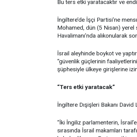
Bu ters etki yaratacaktır ve endi
İngiltere’de İşçi Partisi’ne me
Mohamed, dün (5 Nisan) yerel sa
Havalimanı’nda alıkonularak so
İsrail aleyhinde boykot ve yapt
“güvenlik güçlerinin faaliyetleri
şüphesiyle ülkeye girişlerine izi
“Ters etki yaratacak”
İngiltere Dışişleri Bakanı Davi
“İki İngiliz parlamenterin, İsrail
sırasında İsrail makamları taraf