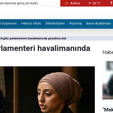
26 °C
sı basında geniş yer buldu
Bunlar normal değil!
m Düşüncesi
Haksöz Okulu
Etkinlik-Eylem
Röportaj
Basın Açıklaması
ki İngiliz parlamenteri havalimanında gözaltına aldı
 parlamenteri havalimanında
Hab
"Me