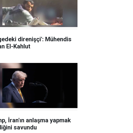
gedeki direnişçi': Mühendis
n El-Kahlut
p, İran'ın anlaşma yapmak
diğini savundu