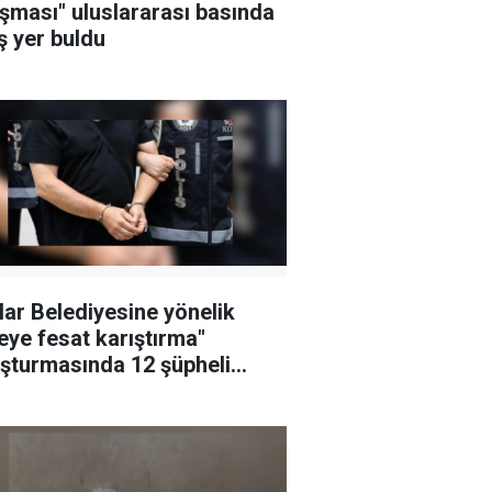
şması" uluslararası basında
ş yer buldu
lar Belediyesine yönelik
leye fesat karıştırma"
şturmasında 12 şüpheli
klandı