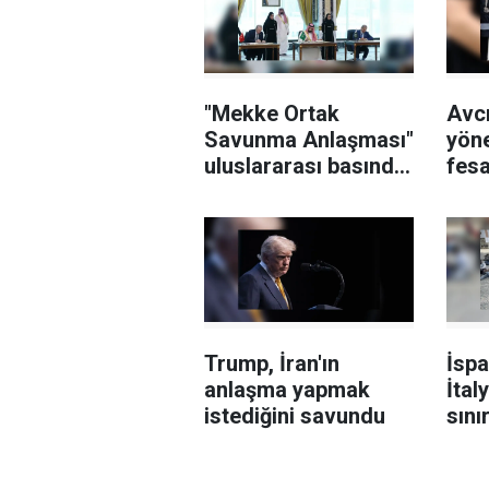
"Mekke Ortak
Avcı
Savunma Anlaşması"
yöne
uluslararası basında
fesa
geniş yer buldu
sor
şüph
Trump, İran'ın
İsp
anlaşma yapmak
İtal
istediğini savundu
sını
kald
yapt