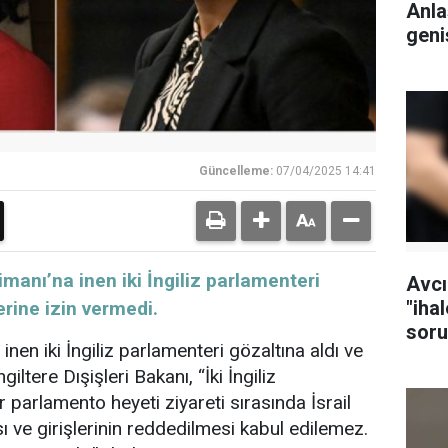
Anla
geni
Güncelleme:
07/04/2025 14:41
imanı’na inen iki İngiliz parlamenteri
Avcı
"iha
lerine izin vermedi.
soru
inen iki İngiliz parlamenteri gözaltına aldı ve
tutu
giltere Dışişleri Bakanı, “İki İngiliz
ir parlamento heyeti ziyareti sırasında İsrail
 ve girişlerinin reddedilmesi kabul edilemez.