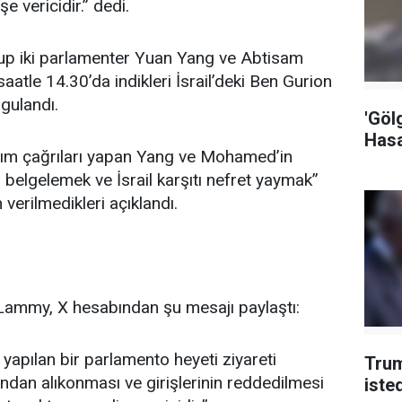
şe vericidir.” dedi.
nsup iki parlamenter Yuan Yang ve Abtisam
atle 14.30’da indikleri İsrail’deki Ben Gurion
rgulandı.
'Göl
Hasa
ırım çağrıları yapan Yang ve Mohamed’in
ni belgelemek ve İsrail karşıtı nefret yaymak”
n verilmedikleri açıklandı.
d Lammy, X hesabından şu mesajı paylaştı:
’e yapılan bir parlamento heyeti ziyareti
Trum
ından alıkonması ve girişlerinin reddedilmesi
iste