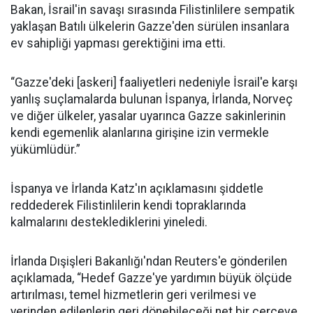
Bakan, İsrail'in savaşı sırasında Filistinlilere sempatik
yaklaşan Batılı ülkelerin Gazze'den sürülen insanlara
ev sahipliği yapması gerektiğini ima etti.
“Gazze'deki [askeri] faaliyetleri nedeniyle İsrail'e karşı
yanlış suçlamalarda bulunan İspanya, İrlanda, Norveç
ve diğer ülkeler, yasalar uyarınca Gazze sakinlerinin
kendi egemenlik alanlarına girişine izin vermekle
yükümlüdür.”
İspanya ve İrlanda Katz'ın açıklamasını şiddetle
reddederek Filistinlilerin kendi topraklarında
kalmalarını desteklediklerini yineledi.
İrlanda Dışişleri Bakanlığı'ndan Reuters'e gönderilen
açıklamada, “Hedef Gazze'ye yardımın büyük ölçüde
artırılması, temel hizmetlerin geri verilmesi ve
yerinden edilenlerin geri dönebileceği net bir çerçeve