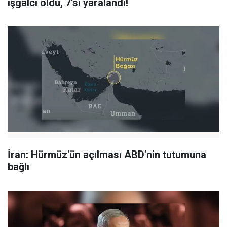
işgalci öldü, 7’si yaralandı!
İran: Hürmüz'ün açılması ABD'nin tutumuna
bağlı