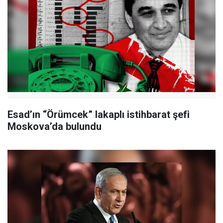
Esad’ın “Örümcek” lakaplı istihbarat şefi
Moskova’da bulundu