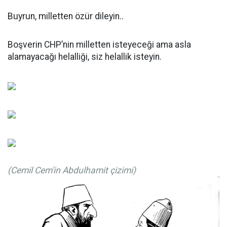
Buyrun, milletten özür dileyin..
Boşverin CHP’nin milletten isteyeceği ama asla
alamayacağı helalliği, siz helallik isteyin.
(Cemil Cem'in Abdulhamit çizimi)