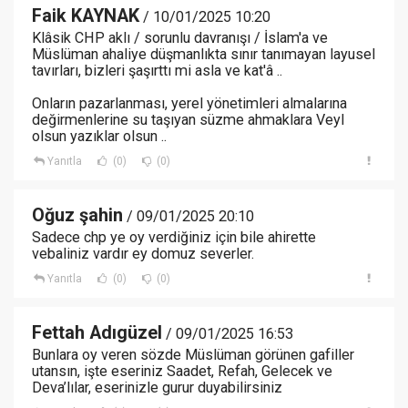
Faik KAYNAK
/ 10/01/2025 10:20
Klâsik CHP aklı / sorunlu davranışı / İslam'a ve
Müslüman ahaliye düşmanlıkta sınır tanımayan layusel
tavırları, bizleri şaşırttı mi asla ve kat'â ..
Onların pazarlanması, yerel yönetimleri almalarına
değirmenlerine su taşıyan süzme ahmaklara Veyl
olsun yazıklar olsun ..
Yanıtla
(0)
(0)
Oğuz şahin
/ 09/01/2025 20:10
Sadece chp ye oy verdiğiniz için bile ahirette
vebaliniz vardır ey domuz severler.
Yanıtla
(0)
(0)
Fettah Adıgüzel
/ 09/01/2025 16:53
Bunlara oy veren sözde Müslüman görünen gafiller
utansın, işte eseriniz Saadet, Refah, Gelecek ve
Deva’lılar, eserinizle gurur duyabilirsiniz