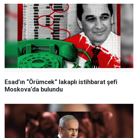
Esad’ın “Örümcek” lakaplı istihbarat şefi
Moskova’da bulundu