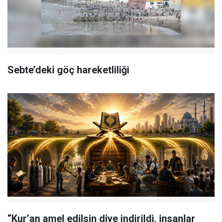
Sebte’deki göç hareketliliği
“Kur’an amel edilsin diye indirildi, insanlar