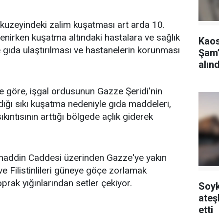
n kuzeyindeki zalim kuşatması art arda 10.
nirken kuşatma altındaki hastalara ve sağlık
Kaos
e gıda ulaştırılması ve hastanelerin korunması
Şam’
alınd
ye göre, işgal ordusunun Gazze Şeridi'nin
ığı sıkı kuşatma nedeniyle gıda maddeleri,
kıntısının arttığı bölgede açlık giderek
lahaddin Caddesi üzerinden Gazze'ye yakın
e Filistinlileri güneye göçe zorlamak
prak yığınlarından setler çekiyor.
Soyk
ateş
etti