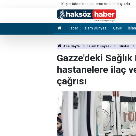
kılması için çağrı
Keşm Adası'nda patlama sesleri duyuldu
Haber
İslam Dünyası
Çeviri
İsla
Ana Sayfa
İslam Dünyası
Filistin
Gazze'deki Sağlık
hastanelere ilaç v
çağrısı