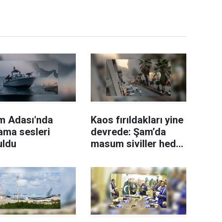
m Adası'nda
Kaos fırıldakları yine
ama sesleri
devrede: Şam’da
uldu
masum siviller hedef
alındı