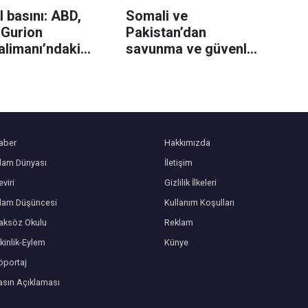
l basını: ABD,
Somali ve
 Gurion
Pakistan’dan
alimanı’ndaki
savunma ve güvenlik
 yakıt ikmal
iş birliği için
larını geri
mutabakat
meye başladı
aber
Hakkımızda
slam Dünyası
İletişim
viri
Gizlilik İlkeleri
slam Düşüncesi
Kullanım Koşulları
aksöz Okulu
Reklam
kinlik-Eylem
Künye
öportaj
asın Açıklaması