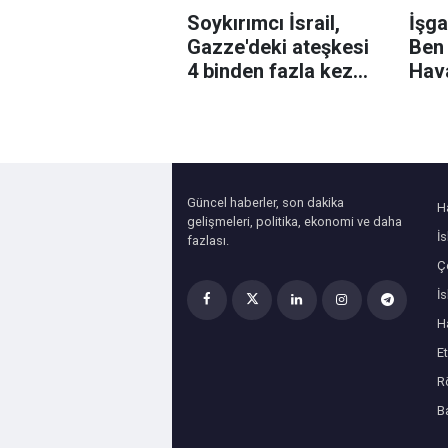
Soykırımcı İsrail,
İşga
Gazze'deki ateşkesi
Ben
4 binden fazla kez
Hav
ihlal etti
bazı
uçak
çek
Güncel haberler, son dakika
H
gelişmeleri, politika, ekonomi ve daha
İ
fazlası.
Çe
İ
H
Et
R
B