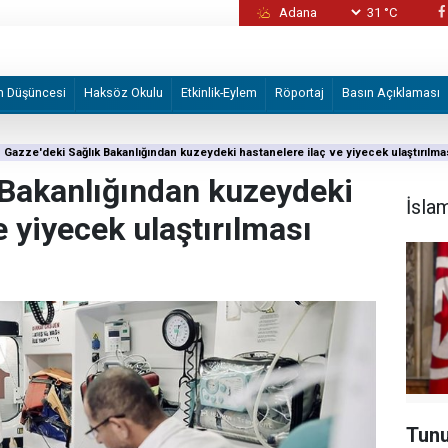
31 °C
İzmir Büyükşehir Belediyesine yönelik "iha
2 şüpheli tutuklandı
m Düşüncesi
Haksöz Okulu
Etkinlik-Eylem
Röportaj
Basın Açıklaması
Gazze'deki Sağlık Bakanlığından kuzeydeki hastanelere ilaç ve yiyecek ulaştırılmas
 Bakanlığından kuzeydeki
İsla
e yiyecek ulaştırılması
Tunu