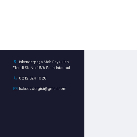
İskenderpaşa Mah Feyzullah
Efendi Sk. No:15/A Fatih-İstanbul
0 212 524 10 28
haksozdergisi@gmail.com