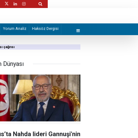
leye fesat karıştırma" soruşturmasında
Kaos fırıldakları yine devrede: Şam’da mas
Yorum Analiz
Haksöz Dergisi
ı çağrısı
m Dünyası
s’ta Nahda lideri Gannuşi'nin