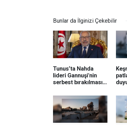
Bunlar da İlginizi Çekebilir
Tunus’ta Nahda
Keş
lideri Gannuşi'nin
patl
serbest bırakılması
duy
için çağrı