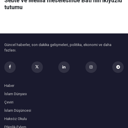
Sebte ve Melilla meselesinde Batı’nın ikiyüzlü
tutumu
Güncel haberler, son dakika gelişmeleri, politika, ekonomi ve daha
fazlası.
Haber
İslam Dünyası
Çeviri
İslam Düşüncesi
Haksöz Okulu
Etkinlik-Eylem