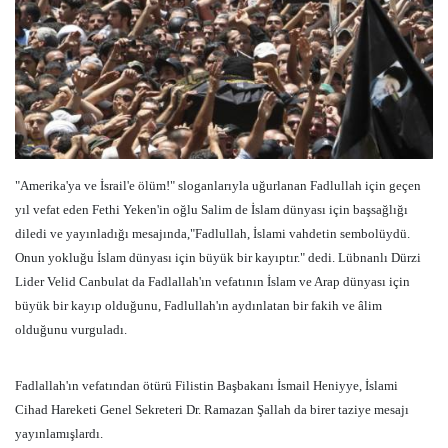
"Amerika'ya ve İsrail'e ölüm!" sloganlarıyla uğurlanan Fadlullah için geçen
yıl vefat eden Fethi Yeken'in oğlu Salim de İslam dünyası için başsağlığı
diledi ve yayınladığı mesajında,"Fadlullah, İslami vahdetin sembolüydü.
Onun yokluğu İslam dünyası için büyük bir kayıptır." dedi. Lübnanlı Dürzi
Lider Velid Canbulat da Fadlallah'ın vefatının İslam ve Arap dünyası için
büyük bir kayıp olduğunu, Fadlullah'ın aydınlatan bir fakih ve âlim
olduğunu vurguladı.
Fadlallah'ın vefatından ötürü Filistin Başbakanı İsmail Heniyye, İslami
Cihad Hareketi Genel Sekreteri Dr. Ramazan Şallah da birer taziye mesajı
yayınlamışlardı.