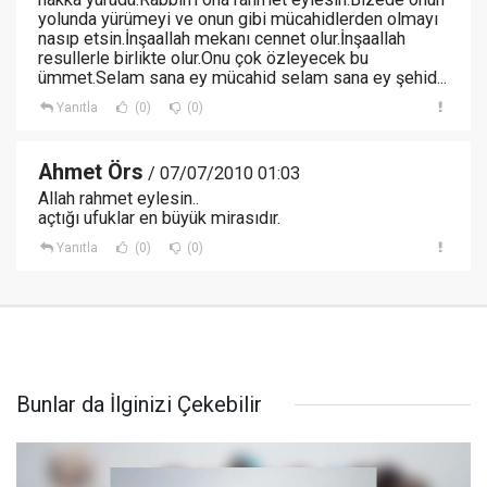
yolunda yürümeyi ve onun gibi mücahidlerden olmayı
nasıp etsin.İnşaallah mekanı cennet olur.İnşaallah
resullerle birlikte olur.Onu çok özleyecek bu
ümmet.Selam sana ey mücahid selam sana ey şehid...
Yanıtla
(0)
(0)
Ahmet Örs
/ 07/07/2010 01:03
Allah rahmet eylesin..
açtığı ufuklar en büyük mirasıdır.
Yanıtla
(0)
(0)
Bunlar da İlginizi Çekebilir