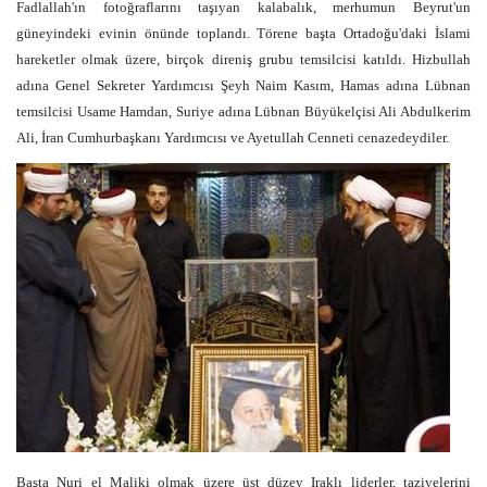
Fadlallah'ın fotoğraflarını taşıyan kalabalık, merhumun Beyrut'un
güneyindeki evinin önünde toplandı. Törene başta Ortadoğu'daki İslami
hareketler olmak üzere, birçok direniş grubu temsilcisi katıldı. Hizbullah
adına Genel Sekreter Yardımcısı Şeyh Naim Kasım, Hamas adına Lübnan
temsilcisi Usame Hamdan, Suriye adına Lübnan Büyükelçisi Ali Abdulkerim
Ali, İran Cumhurbaşkanı Yardımcısı ve Ayetullah Cenneti cenazedeydiler.
Başta Nuri el Maliki olmak üzere üst düzey Iraklı liderler, taziyelerini