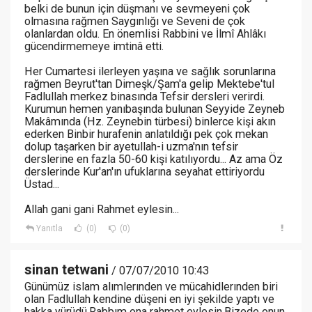
belki de bunun için düşmanı ve sevmeyeni çok
olmasına rağmen Saygınlığı ve Seveni de çok
olanlardan oldu. En önemlisi Rabbini ve İlmî Ahlâkı
gücendirmemeye imtinâ etti.
Her Cumartesi ilerleyen yaşına ve sağlık sorunlarına
rağmen Beyrut'tan Dimeşk/Şam'a gelip Mektebe'tul
Fadlullah merkez binasında Tefsir dersleri verirdi.
Kurumun hemen yanıbaşında bulunan Seyyide Zeyneb
Makâmında (Hz. Zeynebin türbesi) binlerce kişi akın
ederken Binbir hurafenin anlatıldığı pek çok mekan
dolup taşarken bir ayetullah-i uzma'nın tefsir
derslerine en fazla 50-60 kişi katılıyordu... Az ama Öz
derslerinde Kur'an'ın ufuklarına seyahat ettiriyordu
Üstad...
Allah gani gani Rahmet eylesin...
Yanıtla
(0)
(0)
sinan tetwani
/ 07/07/2010 10:43
Günümüz islam alımlerınden ve mücahidlerınden biri
olan Fadlullah kendine düşeni en iyi şekilde yaptı ve
hakka yürüdü.Rabbım ona rahmet eylesin.Bizede onun