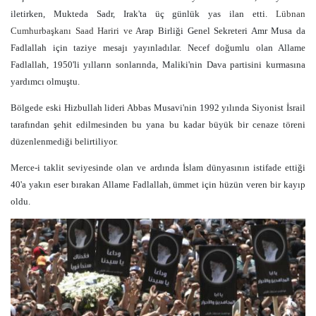
iletirken,
Mukteda Sadr, Irak'ta üç günlük yas ilan etti.
Lübnan
Cumhurbaşkanı Saad Hariri ve
Arap Birliği Genel Sekreteri Amr Musa da
Fadlallah için taziye mesajı yayınladılar. Necef doğumlu olan
Allame
Fadlallah, 1950'li yılların sonlarında, Maliki'nin Dava partisini kurmasına
yardımcı olmuştu.
Bölgede eski Hizbullah lideri Abbas Musavi'nin 1992 yılında Siyonist İsrail
tarafından şehit edilmesinden bu yana bu kadar büyük bir cenaze töreni
düzenlenmediği belirtiliyor.
Merce-i taklit seviyesinde olan ve ardında İslam dünyasının istifade ettiği
40'a yakın eser bırakan Allame Fadlallah, ümmet için hüzün veren bir kayıp
oldu.