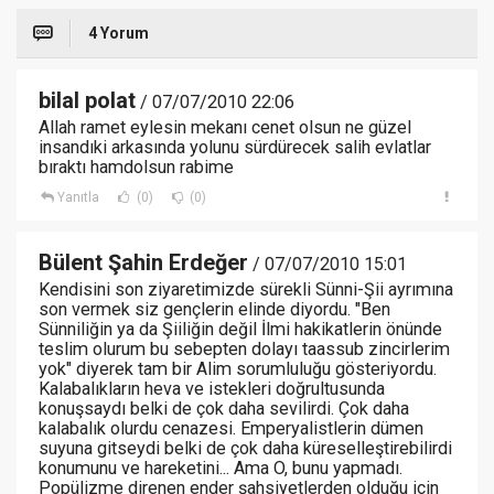
4 Yorum
bilal polat
/ 07/07/2010 22:06
Allah ramet eylesin mekanı cenet olsun ne güzel
insandıki arkasında yolunu sürdürecek salih evlatlar
bıraktı hamdolsun rabime
Yanıtla
(0)
(0)
Bülent Şahin Erdeğer
/ 07/07/2010 15:01
Kendisini son ziyaretimizde sürekli Sünni-Şii ayrımına
son vermek siz gençlerin elinde diyordu. "Ben
Sünniliğin ya da Şiiliğin değil İlmi hakikatlerin önünde
teslim olurum bu sebepten dolayı taassub zincirlerim
yok" diyerek tam bir Alim sorumluluğu gösteriyordu.
Kalabalıkların heva ve istekleri doğrultusunda
konuşsaydı belki de çok daha sevilirdi. Çok daha
kalabalık olurdu cenazesi. Emperyalistlerin dümen
suyuna gitseydi belki de çok daha küreselleştirebilirdi
konumunu ve hareketini... Ama O, bunu yapmadı.
Popülizme direnen ender şahsiyetlerden olduğu için