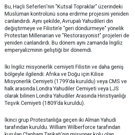
Bu, Haçlı Seferleri'nin "Kutsal Topraklar" üzerindeki
Müslüman kontrolünü sona erdirme projesini yeniden
canlandırdı. Aynı şekilde, Avrupalı Yahudileri din
değiştirmeye ve Filistin'e "geri döndürmeye" yönelik
Protestan Millenarian ve "Restorasyonist" projeleri de
yeniden canlandırdı. Bu dönem aynı zamanda İngiliz
emperyalizminin geliştiği bir dönemdi.
İki İngiliz misyonerlik cemiyeti Filistin ve daha geniş
bölgeyle ilgilendi: Afrika ve Doğu için Kilise
Misyonerlik Cemiyeti (1799'da kuruldu) veya CMS ve
halk arasında Londra Yahudiler Cemiyeti veya LJS
olarak bilinen Londra Yahudiler Arasında Hıristiyanlığı
Teşvik Cemiyeti (1809'da kuruldu).
İkinci grup Protestanlığa geçen iki Alman Yahudi
tarafından kuruldu. William Wilberforce tarafından
kurulan Clapham Tarikatı'nın misyoner kolu olan