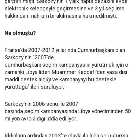
çarptırılmıştı. Sarkozy'nin 1 yıllık hapis cezasını evde
elektronik kelepçeyle geçirmesine ve 3 yıl seçilme
hakkından mahrum bırakılmasına hükmedilmişti.
Ne olmuştu?
Fransa'da 2007-2012 yıllarında Cumhurbaşkanı olan
Sarkozy'nin "2007'de
cumhurbaşkanı
seçim
kampanyasını yürütmek için o
zamanki
Libya
lideri Muammer Kaddafi'den yasa dışı
maddi destek aldığı ve kampanyayı bu destekle
yürüttüğü" ileri sürülüyor.
Sarkozy'nin 2006 sonu ile 2007
başında
seçim
kampanyasında Libya yönetiminden 50
milyon avro aldığı iddia ediliyor.
İddiaların ardından 2013'te olayla ilgili ön soruşturma