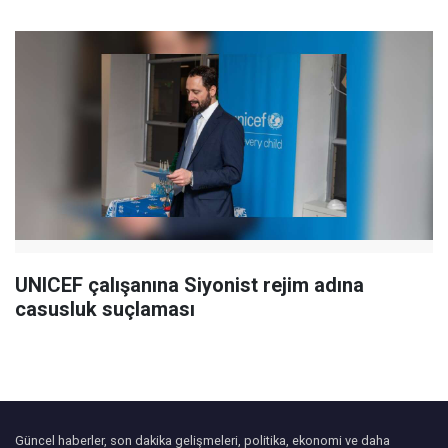
UNICEF çalışanına Siyonist rejim adına
casusluk suçlaması
Güncel haberler, son dakika gelişmeleri, politika, ekonomi ve daha