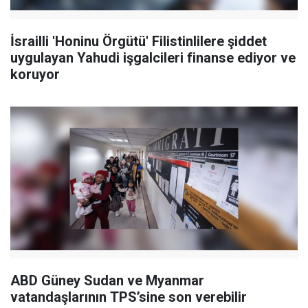
İsrailli 'Honinu Örgütü' Filistinlilere şiddet
uygulayan Yahudi işgalcileri finanse ediyor ve
koruyor
ABD Güney Sudan ve Myanmar
vatandaşlarının TPS’sine son verebilir