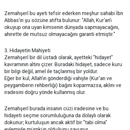
​Zemahşerî bu ayeti tefsir ederken meşhur sahabi İbn
Abbas’ın şu sözüne atıfta bulunur: "Allah, Kur’an’ı
okuyup ona uyan kimsenin dünyada sapmayacağını,
ahirette de mutsuz olmayacağını garanti etmiştir."
​3. Hidayetin Mahiyeti
​Zemahşerî bir dil üstadı olarak, ayetteki "hidayet"
kavramının altını çizer. Buradaki hidayet, sadece kuru
bir bilgi değil, amel ile taçlanmış bir yoldur.
​Eğer bir kul, Allah’ın gönderdiği vahiyle (Kur'an ve
peygamberin rehberliği) bağını koparmazsa, aklını ve
iradesini doğru yönde kullanmış olur.
​Zemahşerî burada insanın cüzi iradesine ve bu
hidayeti seçme sorumluluğuna da dolaylı olarak
dokunur; kurtuluşun ancak aktif bir "tabi olma"
eylemiyle mümkün olduğunu savunur.