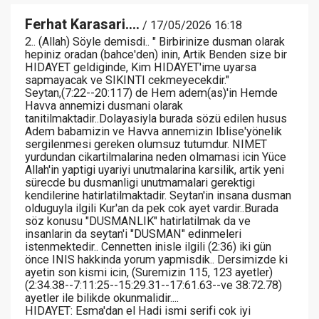
Ferhat Karasari....
/ 17/05/2026 16:18
2.. (Allah) Söyle demisdi.. " Birbirinize dusman olarak
hepiniz oradan (bahce'den) inin, Artik Benden size bir
HIDAYET geldiginde, Kim HIDAYET'ime uyarsa
sapmayacak ve SIKINTI cekmeyecekdir."
Seytan,(7:22--20:117) de Hem adem(as)'in Hemde
Havva annemizi dusmani olarak
tanitilmaktadir..Dolayasiyla burada sözü edilen husus
Adem babamizin ve Havva annemizin Iblise'yönelik
sergilenmesi gereken olumsuz tutumdur. NIMET
yurdundan cikartilmalarina neden olmamasi icin Yüce
Allah'in yaptigi uyariyi unutmalarina karsilik, artik yeni
sürecde bu dusmanligi unutmamalari gerektigi
kendilerine hatirlatilmaktadir. Seytan'in insana dusman
olduguyla ilgili Kur'an da pek cok ayet vardir..Burada
söz konusu "DUSMANLIK" hatirlatilmak da ve
insanlarin da seytan'i "DUSMAN" edinmeleri
istenmektedir.. Cennetten inisle ilgili (2:36) iki gün
önce INIS hakkinda yorum yapmisdik.. Dersimizde ki
ayetin son kismi icin, (Suremizin 115, 123 ayetler)
(2:34.38--7:11:25--15:29.31--17:61.63--ve 38:72.78)
ayetler ile bilikde okunmalidir....
HIDAYET: Esma'dan el Hadi ismi serifi cok iyi