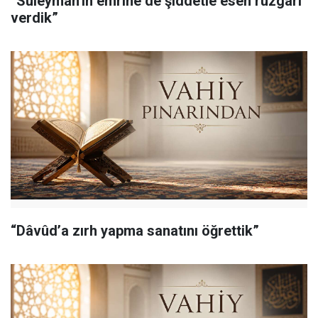
“Süleyman'ın emrine de şiddetle esen rüzgârı
verdik”
“Dâvûd’a zırh yapma sanatını öğrettik”