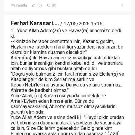
Yanıtla
(0)
(0)
Ferhat Karasari....
/ 17/05/2026 15:16
1... Yüce Allah Adem(as) ve Havva(ra) annemize dedi
ki.
--Ikinizde beraber cennettten inin, Kazanc, gecim,
Huylarin ve isteklerin farkliligi yüzünden, neslinizin bir
kismi bir kismina dusman olacakdir."
Adem(as) ile Havva annemiz insanligin asli olduklari
icin, bunlar insanligin kendisi kabul edildi. ve insanlara
hitab ediliyormus gibi bunlara hitab edildi.
"Dogru yolu bulmaniz icin tarafimdan slze Elciler(s) ve
Kitaplar gelir de kim Seriat'ima sarilir ve
Resul/Nebi'lerime uyarsa Dünya da yolunu sasirmaz,
Ahirette de bedbaht olmaz."
Yüce Allah, (cc) Kur'an'i okuyupda icindekilerle
Amel/Eylem eden kimselerin, Dünya da
sapmayacaklarini, Ahirette mutsuz olmayacaklarini
garanti etmisdir.
Yüce Allah Adem ve esine dedi ki.. "Haydi cikin oradan
ve birbirinizin dusmani olarak yeryüzün de yasamaya
calisin, Size Elcilerim gelecekdir. Geldiginde kim
Elcilerime uyarsa asla dogru yoldan sasmaz.." (7:24)