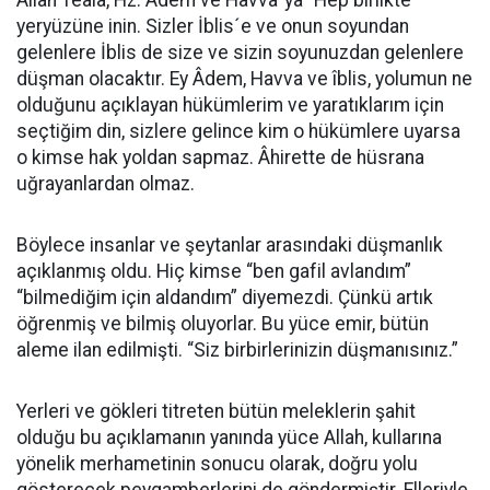
Allah Teala, Hz. Âdem ve Havva´ya "Hep birlikte
yeryüzüne inin. Siz­ler İblis´e ve onun soyundan
gelenlere İblis de size ve sizin soyunuzdan gelenle­re
düşman olacaktır. Ey Âdem, Havva ve îblis, yolumun ne
olduğunu açıklayan hükümlerim ve yaratıklarım için
seçtiğim din, sizlere gelince kim o hükümlere uyarsa
o kimse hak yoldan sapmaz. Âhirette de hüsrana
uğrayanlardan olmaz.
Böylece insanlar ve şeytanlar arasındaki düşmanlık
açıklanmış oldu. Hiç kimse “ben gafil avlandım”
“bilmediğim için aldandım” diyemezdi. Çünkü artık
öğrenmiş ve bilmiş oluyorlar. Bu yüce emir, bütün
aleme ilan edilmişti. “Siz birbirlerinizin düşmanısınız.”
Yerleri ve gökleri titreten bütün meleklerin şahit
olduğu bu açıklamanın yanında yüce Allah, kullarına
yönelik merhametinin sonucu olarak, doğru yolu