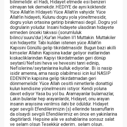
bilinmelidir. el Hadi, Hidayet etmede esi benzeri
olmayan tek demekdir..HEDIYE de ayni köktendir.
Yüce Allah'in HIdayeti Yüce Allah'in vahyidir. Yüce
Allah'in hidayeti, Kulunu dogru yola yöneltmesidir,
dogru yolun ortasina getirip birakmasi degil...Dogru yol
dogrularin yoludur. Insani hidayete ulasdiran hidayete
ermeden önceki takvasi (sorumluluk
bilinci/suuru'dur.).Kur'an Huden li'l Muttakin. Muttakiler
icin hidayettir. Tabi kuldan istenen yüce Allah'in
Kapisini Gönüllü gelip tikirdatmasidir. Bugun bazi akilli
kimseler Allahin Kapisina kadar geliyor inatlarindan
kiskacliklarindan Kapiyi tikirdatmadan geri dönüp
seytanI/Nefsini heva ve hevesini tanri edinip,
Nefislerine/seytanlarina kulluk ediyorlar.. Bi is nasip
isidir amenna, ama nasip olabilmesi icin kul NASIP
EDENIN'in kapisina gelip tikirdatmadan geri
dönmemelidir. Yüce Allah cesitli nimetlerle donattigi
kulun kendisine yönelmesini istiyor. Kendi yoluna
davet ediyor Yasa bu yol bu. Aramayanlar bulamazlar,
Lakin bulanlar hep arayanlardir, Hidayet, onu arayan
insanin arayisina verilmis ilahi bir ödüldür. Hidayet
eger sevgili Efendilerimizin (s) ellerinde tasarruflarin
da olsaydi sevgili Efendilerimiz en önce en yakinlarina
dagitirlardi. Hepsine aile ve ashablarina sonsuz salat
ve selam olsun Tesekkür ederim.. selam olsun..