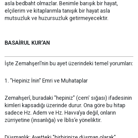
asla bedbaht olmazlar. Benimle barışık bir hayat,
elçilerim ve kitaplarımla tanışık bir hayat asla
mutsuzluk ve huzursuzluk getirmeyecektir.
BASAİRUL KUR’AN
İşte Zemahşerî’nin bu ayet üzerindeki temel yorumları:
​1. "Hepiniz İnin" Emri ve Muhataplar
​Zemahşerî, buradaki "hepiniz" (cem' sığası) ifadesinin
kimleri kapsadığı üzerinde durur. Ona göre bu hitap
sadece Hz. Adem ve Hz. Havva’ya değil, onların
zürriyetine (insanlığa) ve İblis’e yöneliktir.
​Düşmanlık: Ayetteki "birbirinize düşman olarak"