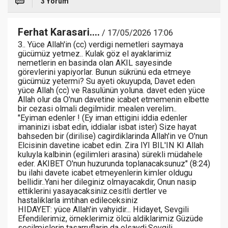
3 Yorum
Ferhat Karasari....
/ 17/05/2026 17:06
3.. Yüce Allah'in (cc) verdigi nemetleri saymaya
gücümüz yetmez.. Kulak göz el ayaklarimiz
nemetlerin en basinda olan AKIL sayesinde
görevlerini yapiyorlar. Bunun sükrünü eda etmeye
gücümüz yetermi? Su ayeti okuyupda, Davet eden
yüce Allah (cc) ve Rasulünün yoluna. davet eden yüce
Allah olur da O'nun davetine icabet etmemenin elbette
bir cezasi olmali degilmidir. mealen verelim..
"Eyiman edenler ! (Ey iman ettigini iddia edenler
imaninizi isbat edin, iddialar isbat ister) Size hayat
bahseden bir (dirilise) cagirdiklarinda Allah'in ve O'nun
Elcisinin davetine icabet edin. Zira IYI BIL'IN KI Allah
kuluyla kalbinin (egilimleri arasina) sürekli müdahele
eder. AKIBET O'nun huzurunda toplanacaksunuz" (8:24)
bu ilahi davete icabet etmeyenlerin kimler oldugu
bellidir..Yani her dileginiz olmayacakdir, Onun nasip
ettiklerini yasayacaksiniz.cesitli dertler ve
hastaliklarla imtihan edileceksiniz
HIDAYET: yüce Allah'in vahyidir... Hidayet, Sevgili
Efendilerimiz, örneklerimiz ölcü aldiklarimiz Güzüde
secilmislerin tasarruflarin da olsaydi,Sevgili