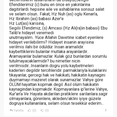
Efendilerimiz (c) bunu en önce en yakinlarina
dagitirlardi. hepsine aile ve ashablarina sonsuz salat
ve selam olsun.. Fakat, Hz Nuh (as) oglu Kenan'a,
Hz Ibrahim (as) babasi Azer'e
Hz Lut(as) karisina,
Segilii Efendimiz, (s) Amcasi (Hz Ali(ra)in babasi) Ebu
Talib'e hidayet veremedi
unutmayalim.. Yüce Allahin Davetine icabet eyenlere
hidayet verilebilirmi? Hidayet insanin arayisina
verilmis ilahi bir ödüldür. Insan aramalidir.
kaybettiklerini bulanlar mutlaka arayanlardir..
Aramayanlar bulamazlar. Kulak göz bunlardan sorumlu
tutulmayacaklarmidir? bu nimetler nicin
verilmisdir...Insanlarin dogru yolu kaybetmeleri
kaderleri degildir tercihleridir. parmaklariyla kulaklarini
tikayanlar, gercegi hak ve hakikati, hakikatin kaynagini
duymamayi mazeret olarak sunamazlar. Vahye göre
ÖLÜM hayattan kopmak degil. Asil ölüm hakikatin
kaynagindan kopmakdir. Kopmayanlara ip'lerine Vahye,
Kur'an'a Ve Hayata akdarilan pratiklere sarilanlara.sagir
olmayanlara, görenlere, akleden/aklini iyiye güzele
dogruya kullananlara, selam olsun tesekkür ederim...
Yanıtla
(0)
(0)