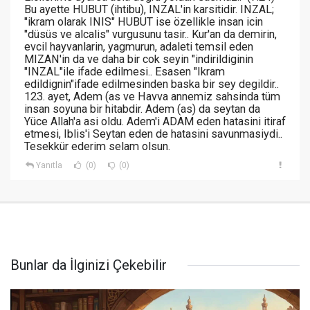
Bu ayette HUBUT (ihtibu), INZAL'in karsitidir. INZAL;
"ikram olarak INIS" HUBUT ise özellikle insan icin
"düsüs ve alcalis" vurgusunu tasir.. Kur'an da demirin,
evcil hayvanlarin, yagmurun, adaleti temsil eden
MIZAN'in da ve daha bir cok seyin "indirildiginin
"INZAL"ile ifade edilmesi.. Esasen "Ikram
edildignin"ifade edilmesinden baska bir sey degildir..
123. ayet, Adem (as ve Havva annemiz sahsinda tüm
insan soyuna bir hitabdir. Adem (as) da seytan da
Yüce Allah'a asi oldu. Adem'i ADAM eden hatasini itiraf
etmesi, Iblis'i Seytan eden de hatasini savunmasiydi..
Tesekkür ederim selam olsun.
Yanıtla
(0)
(0)
Bunlar da İlginizi Çekebilir