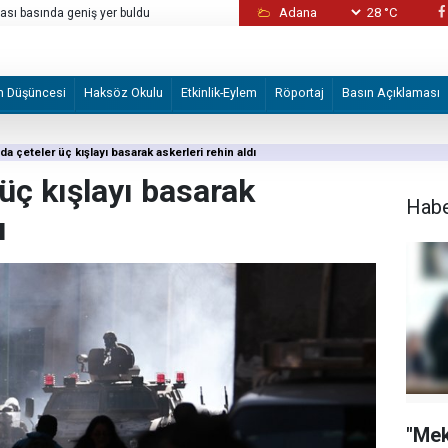
28 °C
sı basında geniş yer buldu
Bunlar normal değil!
m Düşüncesi
Haksöz Okulu
Etkinlik-Eylem
Röportaj
Basın Açıklaması
da çeteler üç kışlayı basarak askerleri rehin aldı
 üç kışlayı basarak
Hab
ı
"Me