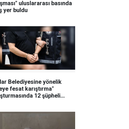
şması" uluslararası basında
ş yer buldu
lar Belediyesine yönelik
leye fesat karıştırma"
şturmasında 12 şüpheli
klandı