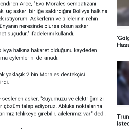
telendiren Arce, "Evo Morales sempatizanı
i üç askeri birliğe saldırdığını Bolivya halkına
 istiyorum. Askerlerin ve ailelerinin rehin
Dünyanın neresinde olursa olsun askeri
et suçudur." ifadelerini kullandı.
'Göl
Hasa
 Bolivya halkına hakaret olduğunu kaydeden
ma eylemlerini de kınadı.
ak yaklaşık 2 bin Morales destekçisi
irdi.
 seslenen asker, "Suyumuzu ve elektriğimizi
lı bir çözüm talep ediyoruz. Abluka noktalarına
ız tehlikeye girebilir, ailelerimiz var." dedi.
Trum
iste