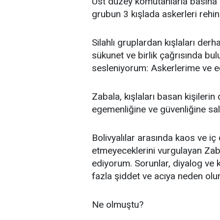
Üst düzey komutanlarla basına a
grubun 3 kışlada askerleri rehi
Silahlı gruplardan kışlaları derh
sükunet ve birlik çağrısında bu
sesleniyorum: Askerlerime ve e
Zabala, kışlaları basan kişileri
egemenliğine ve güvenliğine sald
Bolivyalılar arasında kaos ve i
etmeyeceklerini vurgulayan Zab
ediyorum. Sorunlar, diyalog ve k
fazla şiddet ve acıya neden olu
Ne olmuştu?