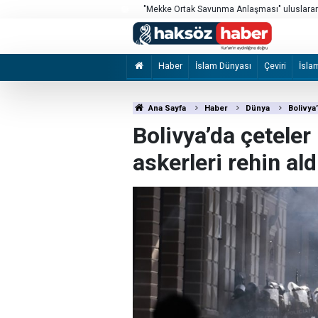
si’nde sergilendi
"Mekke Ortak Savunma Anlaşması" uluslarara
Haber
İslam Dünyası
Çeviri
İsla
Ana Sayfa
Haber
Dünya
Bolivya’
Bolivya’da çeteler
askerleri rehin ald