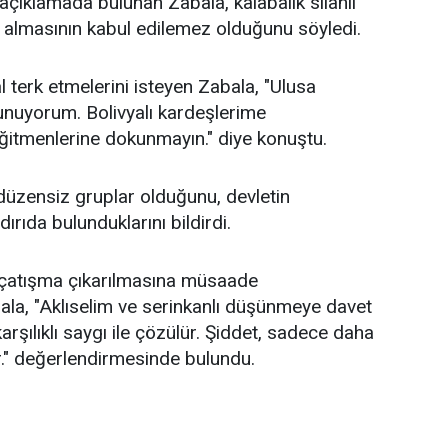
çıklamada bulunan Zabala, kalabalık silahlı
n almasının kabul edilemez olduğunu söyledi.
al terk etmelerini isteyen Zabala, "Ulusa
lunuyorum. Bolivyalı kardeşlerime
ğitmenlerine dokunmayın." diye konuştu.
n düzensiz gruplar olduğunu, devletin
ırıda bulunduklarını bildirdi.
ç çatışma çıkarılmasına müsaade
ala, "Aklıselim ve serinkanlı düşünmeye davet
arşılıklı saygı ile çözülür. Şiddet, sadece daha
r." değerlendirmesinde bulundu.