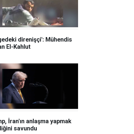
gedeki direnişçi': Mühendis
n El-Kahlut
p, İran'ın anlaşma yapmak
diğini savundu