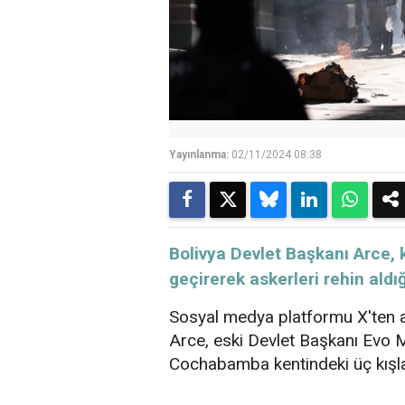
Yayınlanma:
02/11/2024 08:38
Bolivya Devlet Başkanı Arce, k
geçirerek askerleri rehin aldı
Sosyal medya platformu X'ten a
Arce, eski Devlet Başkanı Evo M
Cochabamba kentindeki üç kışlaya