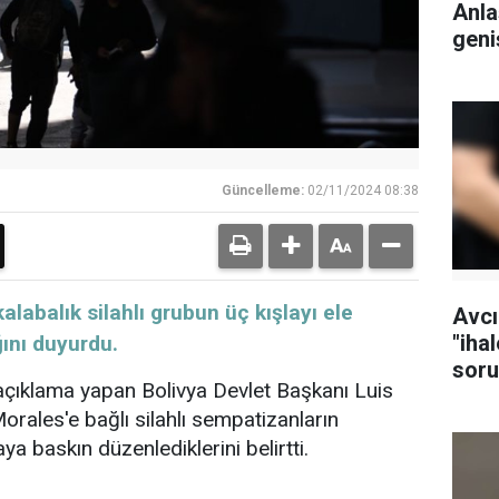
Anla
geni
Güncelleme:
02/11/2024 08:38
alabalık silahlı grubun üç kışlayı ele
Avcı
"iha
ğını duyurdu.
soru
çıklama yapan Bolivya Devlet Başkanı Luis
tutu
orales'e bağlı silahlı sempatizanların
 baskın düzenlediklerini belirtti.