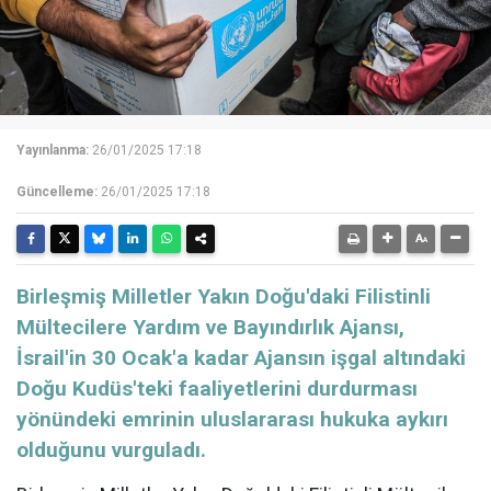
Yayınlanma:
26/01/2025 17:18
Güncelleme:
26/01/2025 17:18
Birleşmiş Milletler Yakın Doğu'daki Filistinli
Mültecilere Yardım ve Bayındırlık Ajansı,
İsrail'in 30 Ocak'a kadar Ajansın işgal altındaki
Doğu Kudüs'teki faaliyetlerini durdurması
yönündeki emrinin uluslararası hukuka aykırı
olduğunu vurguladı.