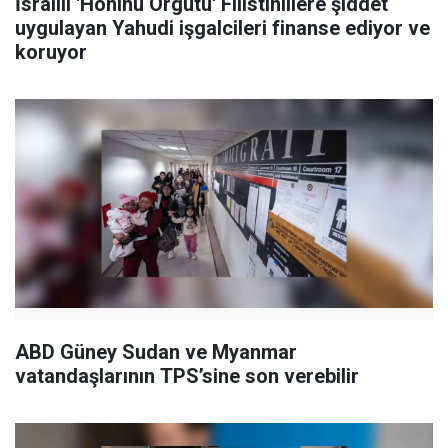
İsrailli 'Honinu Örgütü' Filistinlilere şiddet
uygulayan Yahudi işgalcileri finanse ediyor ve
koruyor
ABD Güney Sudan ve Myanmar
vatandaşlarının TPS’sine son verebilir