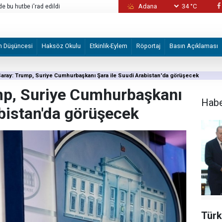
34 °C
 bu hutbe i'rad edildi
İşgal rejimi Kudüslü aileyi iki evlerini elleri
m Düşüncesi
Haksöz Okulu
Etkinlik-Eylem
Röportaj
Basın Açıklaması
aray: Trump, Suriye Cumhurbaşkanı Şara ile Suudi Arabistan'da görüşecek
mp, Suriye Cumhurbaşkanı
Hab
abistan'da görüşecek
Türk