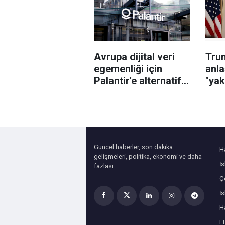
imzalandı
sor
Avrupa dijital veri
Trum
egemenliği için
anl
Palantir'e alternatif
"yak
yerli çözüm
sağl
arayışında
söyl
Güncel haberler, son dakika
H
gelişmeleri, politika, ekonomi ve daha
İ
fazlası.
Çe
İ
H
Et