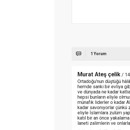
1 Yorum
Murat Ateş çelik
/ 14
Ortadoğu'nun düştüğü hâlâ 
hemde sanki bir evliya gib
ve dünyada ne kadar katli
hepsi bunların eliyle olmu
münafık liderler o kadar 
kadar savonıyorlar çünkü 
eliyle İslamlara zulüm yap
katıl bir an önce yakalama
laneti zalimlerin ve onlarl