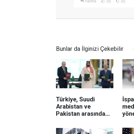
Yanıtla
(0)
(0)
Bunlar da İlginizi Çekebilir
Türkiye, Suudi
İspa
Arabistan ve
med
Pakistan arasında
yöne
"Mekke Savunma
göç 
Anlaşması"
çağr