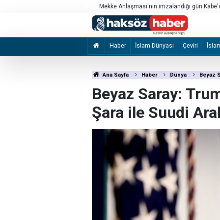
da "Mekke Savunma Anlaşması"
Mekke Anlaşması'nın imzalandığı gün Kabe'de
Haber
İslam Dünyası
Çeviri
İsla
Ana Sayfa
Haber
Dünya
Beyaz S
Beyaz Saray: Tru
Şara ile Suudi Ar