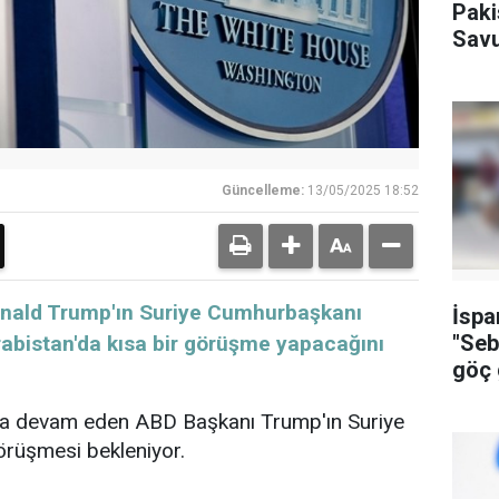
Paki
Savu
Güncelleme:
13/05/2025 18:52
nald Trump'ın Suriye Cumhurbaşkanı
İspa
"Seb
rabistan'da kısa bir görüşme yapacağını
göç g
soru
ına devam eden ABD Başkanı Trump'ın Suriye
örüşmesi bekleniyor.