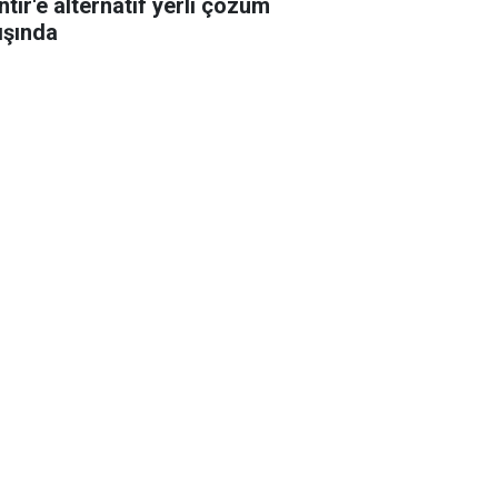
ntir'e alternatif yerli çözüm
ışında