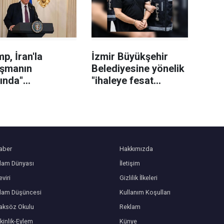
uşturuyor
ceza
p, İran'la
İzmir Büyükşehir
aşmanın
Belediyesine yönelik
ında"
"ihaleye fesat
anabileceğini
karıştırma"
edi
soruşturmasında 2
şüpheli tutuklandı
aber
Hakkımızda
slam Dünyası
İletişim
viri
Gizlilik İlkeleri
slam Düşüncesi
Kullanım Koşulları
aksöz Okulu
Reklam
kinlik-Eylem
Künye