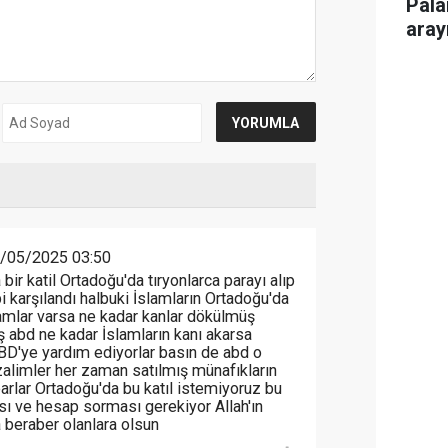
Pala
aray
/05/2025 03:50
bir katil Ortadoğu'da tıryonlarca parayı alıp
i karşılandı halbuki İslamların Ortadoğu'da
amlar varsa ne kadar kanlar dökülmüş
ş abd ne kadar İslamların kanı akarsa
ABD'ye yardım ediyorlar basın de abd o
zalimler her zaman satılmış münafıkların
arlar Ortadoğu'da bu katıl istemiyoruz bu
sı ve hesap sorması gerekiyor Allah'ın
a beraber olanlara olsun