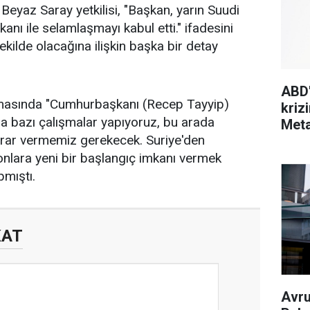
Beyaz Saray yetkilisi, "Başkan, yarın Suudi
nı ile selamlaşmayı kabul etti." ifadesini
kilde olacağına ilişkin başka bir detay
ABD'
lamasında "Cumhurbaşkanı (Recep Tayyip)
kriz
a bazı çalışmalar yapıyoruz, bu arada
Meta
arar vermemiz gerekecek. Suriye'den
ü onlara yeni bir başlangıç imkanı vermek
pmıştı.
KAT
Avru