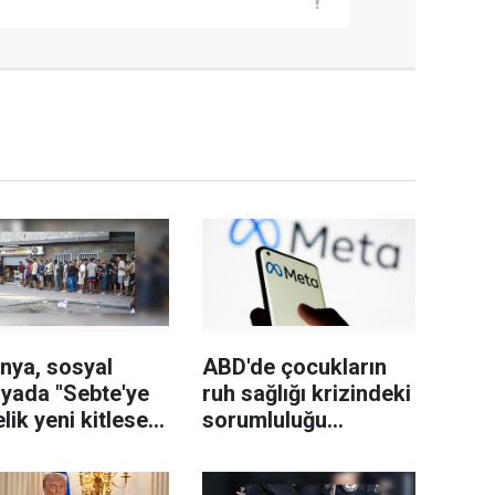
nya, sosyal
ABD'de çocukların
yada "Sebte'ye
ruh sağlığı krizindeki
lik yeni kitlesel
sorumluluğu
girişimi"
nedeniyle Meta'ya
ılarını
567 milyon dolar