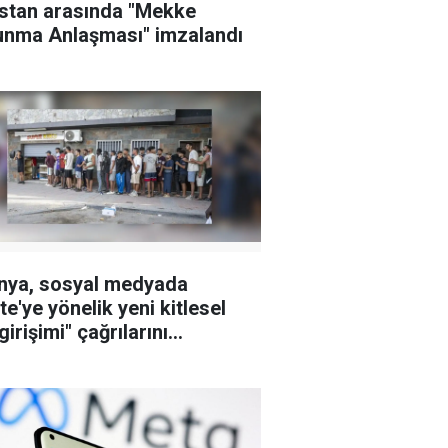
stan arasında "Mekke
nma Anlaşması" imzalandı
nya, sosyal medyada
te'ye yönelik yeni kitlesel
irişimi" çağrılarını
şturuyor