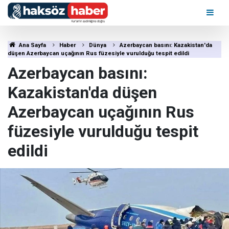
Ana Sayfa
Haber
Dünya
Azerbaycan basını: Kazakistan'da
düşen Azerbaycan uçağının Rus füzesiyle vurulduğu tespit edildi
Azerbaycan basını:
Kazakistan'da düşen
Azerbaycan uçağının Rus
füzesiyle vurulduğu tespit
edildi