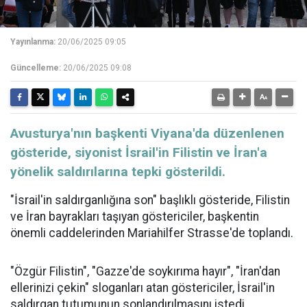
Yayınlanma:
20/06/2025 09:05
Güncelleme:
20/06/2025 09:08
Avusturya'nın başkenti Viyana'da düzenlenen
gösteride, siyonist İsrail'in Filistin ve İran'a
yönelik saldırılarına tepki gösterildi.
"İsrail'in saldırganlığına son" başlıklı gösteride, Filistin
ve İran bayrakları taşıyan göstericiler, başkentin
önemli caddelerinden Mariahilfer Strasse'de toplandı.
"Özgür Filistin", "Gazze'de soykırıma hayır", "İran'dan
ellerinizi çekin" sloganları atan göstericiler, İsrail'in
saldırgan tutumunun sonlandırılmasını istedi.