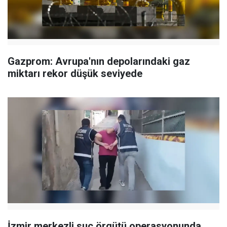
Gazprom: Avrupa'nın depolarındaki gaz
miktarı rekor düşük seviyede
İzmir merkezli suç örgütü operasyonunda