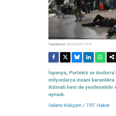
Yayınlanma:
29/04/2025 19:51
İspanya, Portekiz ve Andorra’d
milyonlarca insanı karanlıkta
ihtimali hem de yenilenebilir e
oynadı.
Selami Kökçam / TRT Haber