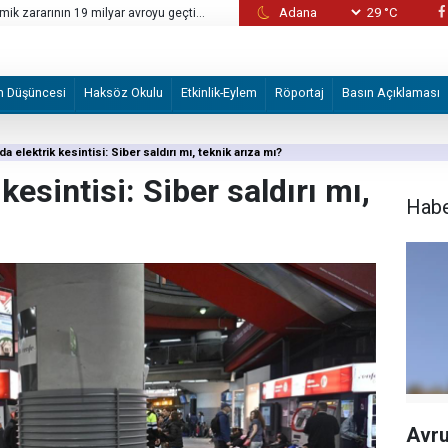
29 °C
mik zararının 19 milyar avroyu geçtiği
İşgal basını: ABD, Ben Gurion Havalimanı’nda
çekmeye başladı
m Düşüncesi
Haksöz Okulu
Etkinlik-Eylem
Röportaj
Basın Açıklaması
a elektrik kesintisi: Siber saldırı mı, teknik arıza mı?
kesintisi: Siber saldırı mı,
Hab
Avru