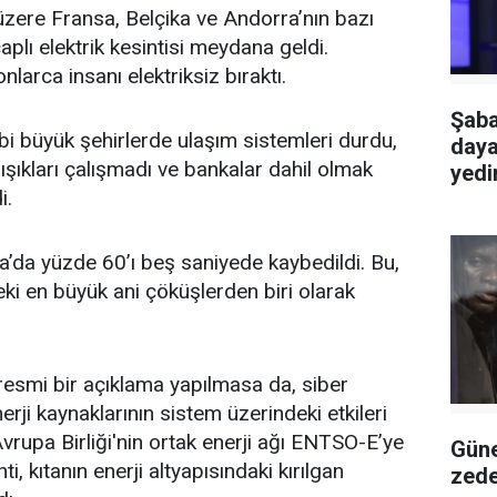
zere Fransa, Belçika ve Andorra’nın bazı
çaplı
elektrik
kesintisi meydana geldi.
larca insanı elektriksiz bıraktı.
Şaba
bi büyük şehirlerde
ulaşım
sistemleri durdu,
daya
ışıkları çalışmadı ve bankalar dahil olmak
yedi
i.
ya’da yüzde 60’ı beş saniyede kaybedildi. Bu,
ki en büyük ani çöküşlerden biri olarak
 resmi bir açıklama yapılmasa da,
siber
erji
kaynaklarının sistem üzerindeki etkileri
vrupa Birliği'nin ortak enerji ağı ENTSO-E’ye
Güne
i, kıtanın enerji altyapısındaki kırılgan
zede