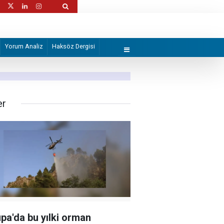
ki bazı yakıt ikmal uçaklarını geri
Somali ve Pakistan’dan savunma ve güvenli
Yorum Analiz
Haksöz Dergisi
er
pa'da bu yılki orman