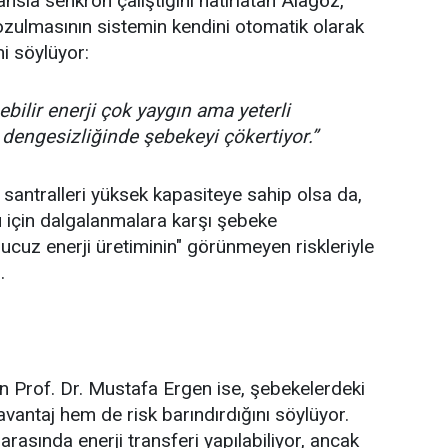
sla senkron çalıştığını hatırlatan Alagöz,
ozulmasının sistemin kendini otomatik olarak
i söylüyor:
ebilir enerji çok yaygın ama yeterli
dengesizliğinde şebekeyi çökertiyor.”
santralleri yüksek kapasiteye sahip olsa da,
 için dalgalanmalara karşı şebeke
ucuz enerji üretiminin" görünmeyen riskleriyle
.
n Prof. Dr. Mustafa Ergen ise, şebekelerdeki
vantaj hem de risk barındırdığını söylüyor.
rasında enerji transferi yapılabiliyor, ancak