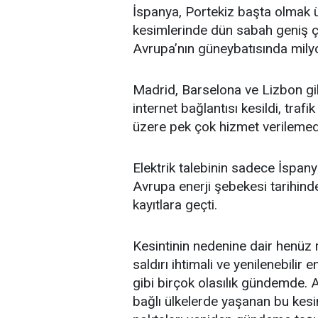
İspanya,
Portekiz
başta olmak ü
kesimlerinde dün sabah geniş 
Avrupa’nın güneybatısında milyon
Madrid, Barselona ve Lizbon gi
internet bağlantısı kesildi,
trafik
üzere pek çok hizmet verilemed
Elektrik talebinin sadece İspan
Avrupa
enerji
şebekesi tarihinde
kayıtlara geçti.
Kesintinin nedenine dair henüz
saldırı
ihtimali ve
yenilenebilir en
gibi birçok olasılık gündemde. A
bağlı ülkelerde yaşanan bu kesint