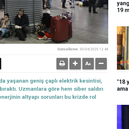
yang
19 m
edil
Güncelleme:
30/04/2025 12:48
a yaşanan geniş çaplı elektrik kesintisi,
"18 
ama 
 bıraktı. Uzmanlara göre hem siber saldırı
nerjinin altyapı sorunları bu krizde rol