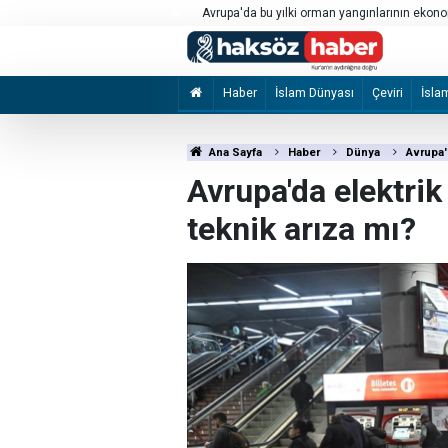
 geçen Gazze'deki ateşkesi 4 binden
Avrupa'da bu yılki orman yangınlarının ekono
tahmin ediliyor
Haber
İslam Dünyası
Çeviri
İsla
Ana Sayfa
Haber
Dünya
Avrupa'd
Avrupa'da elektrik 
teknik arıza mı?