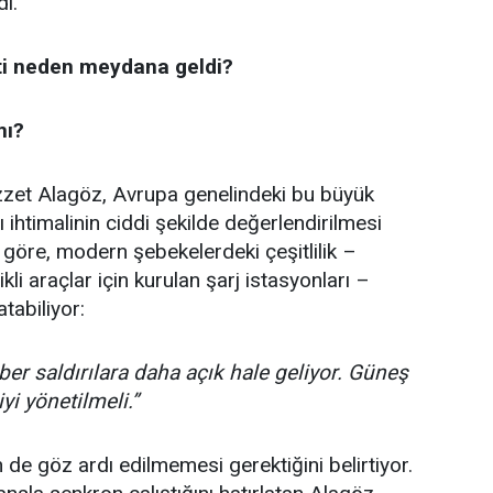
ı.
nti neden meydana geldi?
mı?
İzzet Alagöz, Avrupa genelindeki bu büyük
ı ihtimalinin ciddi şekilde değerlendirilmesi
 göre, modern şebekelerdeki çeşitlilik –
ikli araçlar için kurulan şarj istasyonları –
atabiliyor:
iber saldırılara daha açık hale geliyor. Güneş
i yönetilmeli.”
n de
göz
ardı edilmemesi gerektiğini belirtiyor.