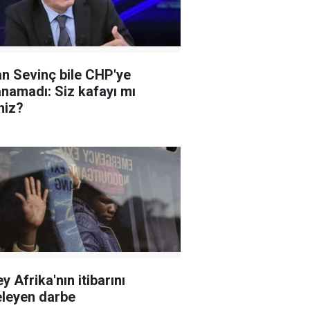
n Sevinç bile CHP'ye
namadı: Siz kafayı mı
niz?
y Afrika'nın itibarını
leyen darbe