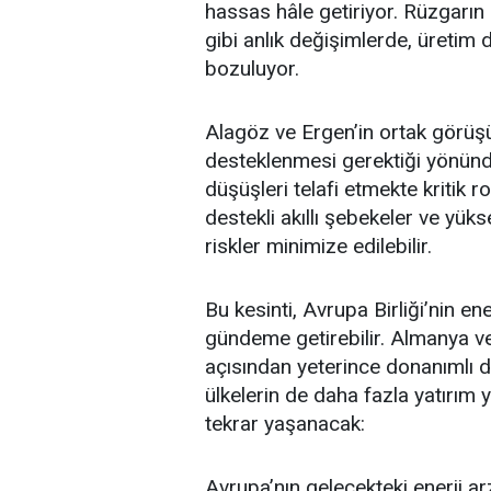
hassas hâle getiriyor. Rüzgarı
gibi anlık değişimlerde, üreti
bozuluyor.
Alagöz ve Ergen’in ortak görüşü, 
desteklenmesi gerektiği yönünde
düşüşleri telafi etmekte kritik r
destekli akıllı şebekeler ve yükse
riskler minimize edilebilir.
Bu kesinti, Avrupa Birliği’nin en
gündeme getirebilir.
Almanya
v
açısından yeterince donanımlı 
ülkelerin de daha fazla yatırım y
tekrar yaşanacak:
Avrupa’nın gelecekteki enerji arz