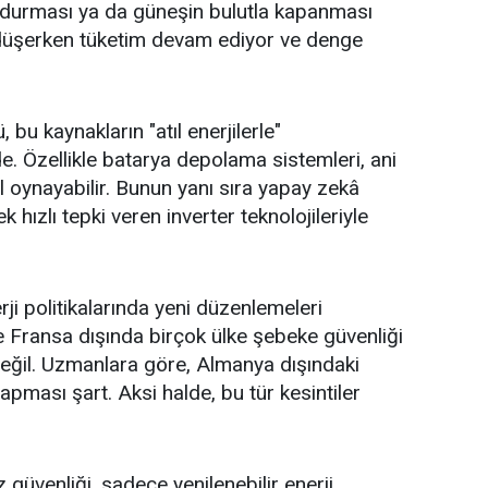
n durması ya da güneşin bulutla kapanması
m düşerken tüketim devam ediyor ve denge
bu kaynakların "atıl enerjilerle"
. Özellikle batarya depolama sistemleri, ani
ol oynayabilir. Bunun yanı sıra yapay zekâ
k hızlı tepki veren inverter teknolojileriyle
erji politikalarında yeni düzenlemeleri
e
Fransa
dışında birçok ülke şebeke güvenliği
değil. Uzmanlara göre, Almanya dışındaki
apması şart. Aksi halde, bu tür kesintiler
 güvenliği, sadece yenilenebilir enerji