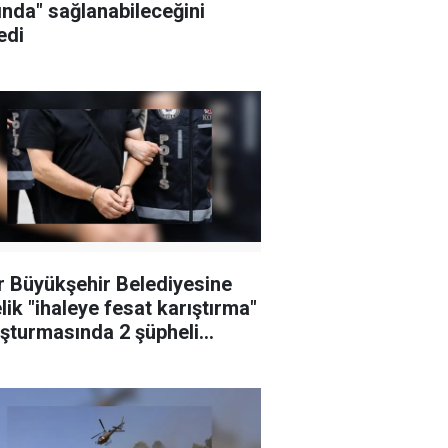
ında" sağlanabileceğini
edi
r Büyükşehir Belediyesine
lik "ihaleye fesat karıştırma"
şturmasında 2 şüpheli
klandı