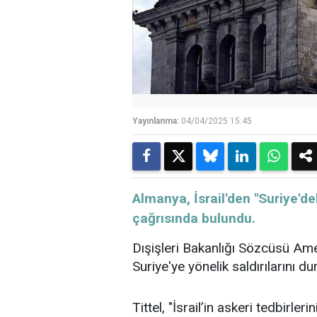
Yayınlanma:
04/04/2025 15:45
Almanya, İsrail'den "Suriye'd
çağrısında bulundu.
Dışişleri Bakanlığı Sözcüsü Ameli
Suriye'ye yönelik saldırılarını du
Tittel, "İsrail’in askeri tedbirl