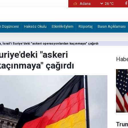
26 °C
İzmir Büyükşehir Belediyesine yönelik "iha
2 şüpheli tutuklandı
m Düşüncesi
Haksöz Okulu
Etkinlik-Eylem
Röportaj
Basın Açıklaması
, İsrail’i Suriye'deki "askeri operasyonlardan kaçınmaya" çağırdı
uriye'deki "askeri
Hab
açınmaya" çağırdı
Trum