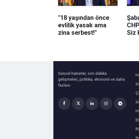
"18 yaşından önce
Şaba
evlilik yasak ama
CHP
zina serbest!"
Siz 
yedi
Güncel haberler, son dakika
H
gelişmeleri, politika, ekonomi ve daha
İ
fazlası.
Çe
İ
H
Et
R
B