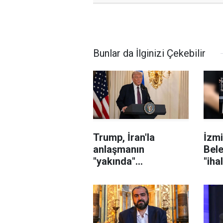
Bunlar da İlginizi Çekebilir
Trump, İran'la
İzmi
anlaşmanın
Bele
"yakında"
"iha
sağlanabileceğini
karı
söyledi
sor
şüph