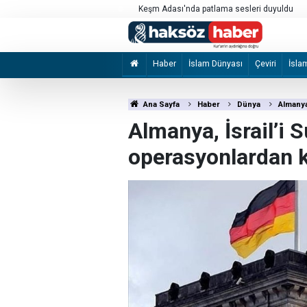
kılması için çağrı
Keşm Adası'nda patlama sesleri duyuldu
Haber
İslam Dünyası
Çeviri
İsla
Ana Sayfa
Haber
Dünya
Almanya
Almanya, İsrail’i S
operasyonlardan k