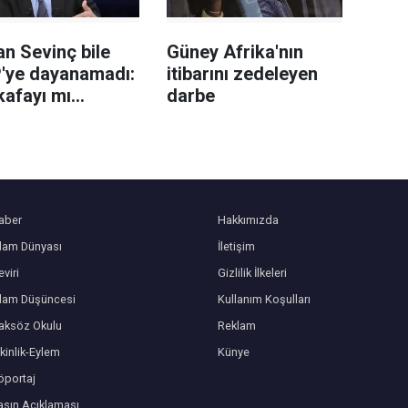
n Sevinç bile
Güney Afrika'nın
'ye dayanamadı:
itibarını zedeleyen
kafayı mı
darbe
niz?
aber
Hakkımızda
slam Dünyası
İletişim
viri
Gizlilik İlkeleri
slam Düşüncesi
Kullanım Koşulları
aksöz Okulu
Reklam
kinlik-Eylem
Künye
öportaj
asın Açıklaması