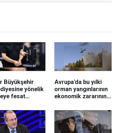
r Büyükşehir
Avrupa'da bu yılki
diyesine yönelik
orman yangınlarının
leye fesat
ekonomik zararının
ştırma"
19 milyar avroyu
uşturmasında 2
geçtiği tahmin
eli tutuklandı
ediliyor