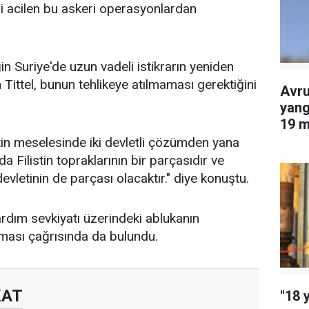
'i acilen bu askeri operasyonlardan
ğin Suriye'de uzun vadeli istikrarın yeniden
 Tittel, bunun tehlikeye atılmaması gerektiğini
Avru
yang
19 m
edil
listin meselesinde iki devletli çözümden yana
da Filistin topraklarının bir parçasıdır ve
devletinin de parçası olacaktır." diye konuştu.
ardım sevkiyatı üzerindeki ablukanın
unması çağrısında da bulundu.
KAT
"18 