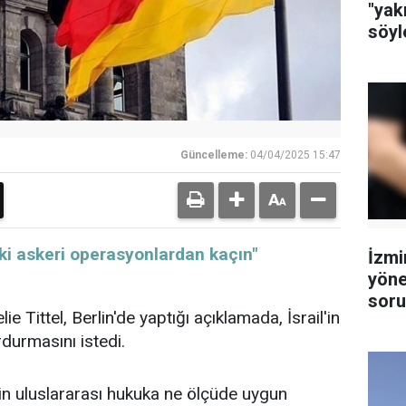
"yak
söyl
Güncelleme:
04/04/2025 15:47
eki askeri operasyonlardan kaçın"
İzmi
yöne
soru
e Tittel, Berlin'de yaptığı açıklamada, İsrail'in
tutu
rdurmasını istedi.
erinin uluslararası hukuka ne ölçüde uygun