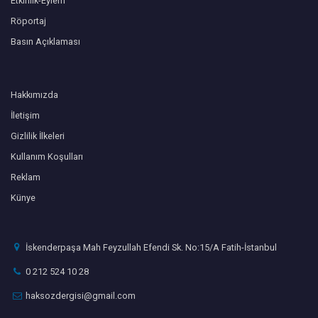
Etkinlik-Eylem
Röportaj
Basın Açıklaması
Hakkımızda
İletişim
Gizlilik İlkeleri
Kullanım Koşulları
Reklam
Künye
İskenderpaşa Mah Feyzullah Efendi Sk. No:15/A Fatih-İstanbul
0 212 524 10 28
haksozdergisi@gmail.com