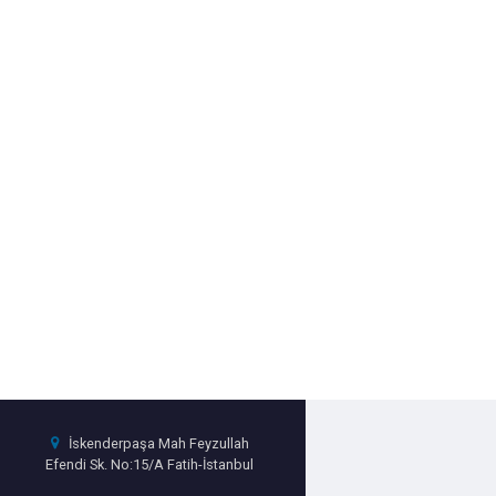
İskenderpaşa Mah Feyzullah
Efendi Sk. No:15/A Fatih-İstanbul