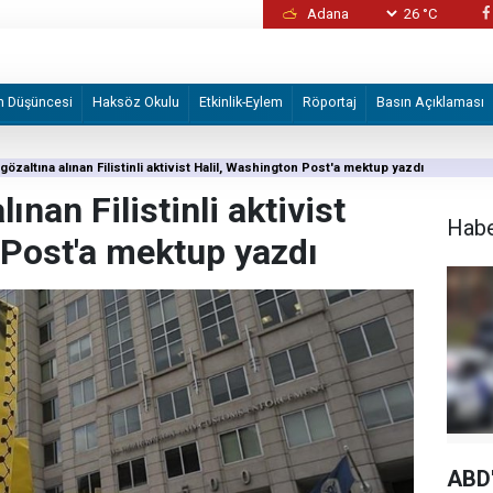
26 °C
Alman STK'den Volkswagen fabrikasının İsrail
devredilmesi planına tepki
m Düşüncesi
Haksöz Okulu
Etkinlik-Eylem
Röportaj
Basın Açıklaması
özaltına alınan Filistinli aktivist Halil, Washington Post'a mektup yazdı
ınan Filistinli aktivist
Hab
 Post'a mektup yazdı
ABD'