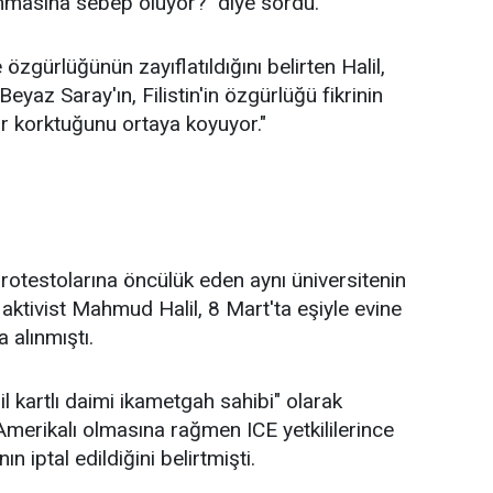
ınmasına sebep oluyor?" diye sordu.
özgürlüğünün zayıflatıldığını belirten Halil,
Beyaz Saray'ın, Filistin'in özgürlüğü fikrinin
 korktuğunu ortaya koyuyor."
otestolarına öncülük eden aynı üniversitenin
i aktivist Mahmud Halil, 8 Mart'ta eşiyle evine
 alınmıştı.
il kartlı daimi ikametgah sahibi" olarak
merikalı olmasına rağmen ICE yetkililerince
ın iptal edildiğini belirtmişti.