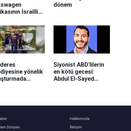
kswagen
dönem
ikasının İsrailli
h üreticisi
el'e
edilmesi planına
i
deres
Siyonist ABD'lilerin
diyesine yönelik
en kötü gecesi:
uşturmada
Abdul El-Sayed
an belediye
Demokrat Parti
kan yardımcısı
önseçimini kazandı
landı
aber
Hakkımızda
slam Dünyası
İletişim