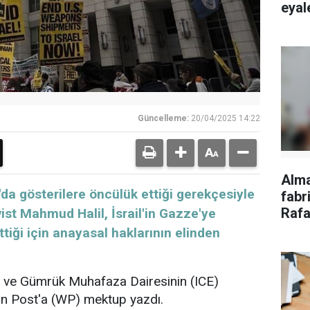
eyale
Güncelleme:
20/04/2025 14:22
Alm
a gösterilere öncülük ettiği gerekçesiyle
fabri
Rafa
ivist Mahmud Halil, İsrail'in Gazze'ye
tepk
ttiği için anayasal haklarının elinden
nlik ve Gümrük Muhafaza Dairesinin (ICE)
n Post'a (WP) mektup yazdı.