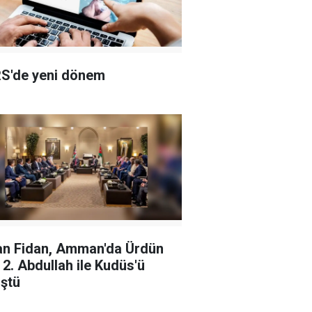
S'de yeni dönem
n Fidan, Amman'da Ürdün
ı 2. Abdullah ile Kudüs'ü
ştü