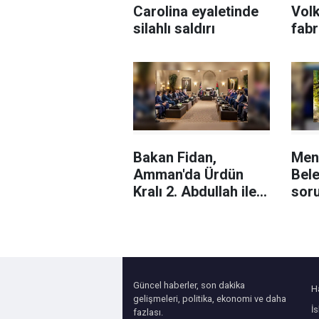
Carolina eyaletinde
Vol
silahlı saldırı
fabr
sila
Rafa
devr
tepk
Bakan Fidan,
Men
Amman'da Ürdün
Bele
Kralı 2. Abdullah ile
sor
Kudüs'ü görüştü
aran
baş
yaka
Güncel haberler, son dakika
H
gelişmeleri, politika, ekonomi ve daha
İ
fazlası.