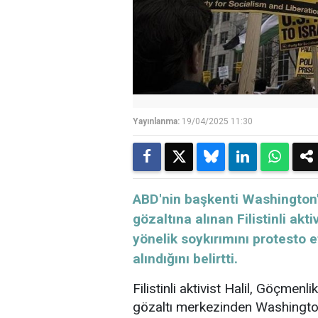
Yayınlanma:
19/04/2025 11:30
ABD'nin başkenti Washington'd
gözaltına alınan Filistinli akt
yönelik soykırımını protesto e
alındığını belirtti.
Filistinli aktivist Halil, Göçme
gözaltı merkezinden Washingto