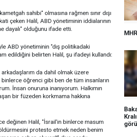
 ikametgah sahibi" olmasına rağmen sınır dışı
ati çeken Halil, ABD yönetiminin iddialarının
 dayalı" olduğunu ifade etti.
MHR
yle ABD yönetiminin "dış politikadaki
am edildiğini belirten Halil, şu ifadeyi kullandı:
 arkadaşlarım da dahil olmak üzere
inlerce öğrenci gibi ben de tüm insanların
rum. İnsan onuruna inanıyorum. Halkımın
aşan bir füzeden korkmama hakkına
Baka
Kral
e değinen Halil, "İsrail'in binlerce masum
görü
in öldürmesini protesto etmek neden benim