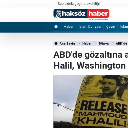
a’daki saldırılarını sürdürdü
Sebte’deki göç hareketliliği
Haber
İslam Dünyası
Çeviri
İsla
Ana Sayfa
Haber
Dünya
ABD'de g
ABD'de gözaltına al
Halil, Washington