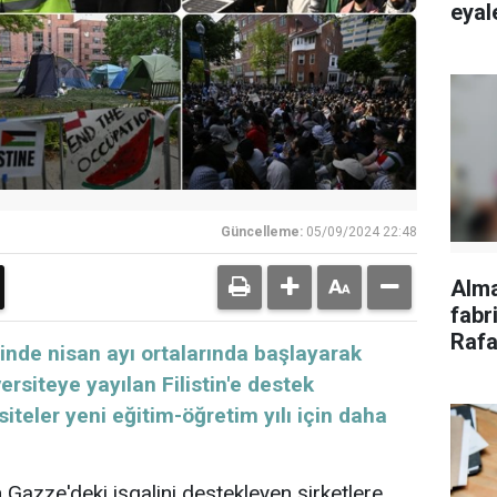
eyale
Güncelleme:
05/09/2024 22:48
Alm
fabri
Rafa
inde nisan ayı ortalarında başlayarak
tepk
rsiteye yayılan Filistin'e destek
siteler yeni eğitim-öğretim yılı için daha
in Gazze'deki işgalini destekleyen şirketlere