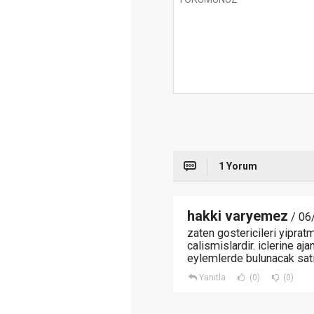
1 Yorum
hakki varyemez
/ 06
zaten gostericileri yiprat
calismislardir. iclerine a
eylemlerde bulunacak satil
Yanıtla
(0)
(0)