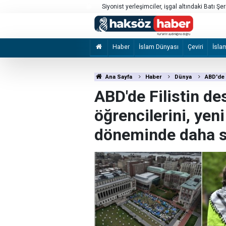
Siyonist yerleşimciler, işgal altındaki Batı Şer
Sebte’deki göç hareketliliği
Haber
İslam Dünyası
Çeviri
İsla
Ana Sayfa
Haber
Dünya
ABD'de 
ABD'de Filistin de
öğrencilerini, yen
döneminde daha sı