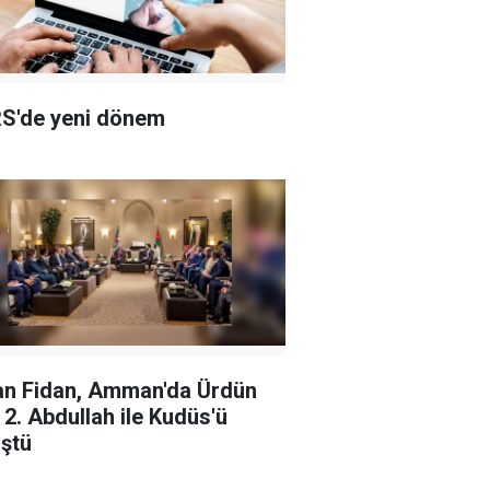
S'de yeni dönem
n Fidan, Amman'da Ürdün
ı 2. Abdullah ile Kudüs'ü
ştü