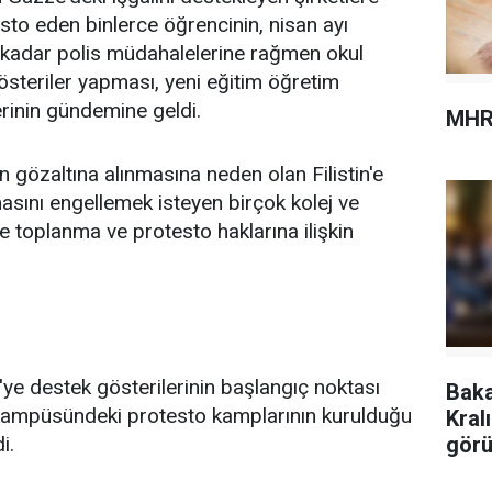
sto eden binlerce öğrencinin, nisan ayı
 kadar polis müdahalelerine rağmen okul
österiler yapması, yeni eğitim öğretim
rinin gündemine geldi.
MHR
 gözaltına alınmasına neden olan Filistin'e
masını engellemek isteyen birçok kolej ve
e toplanma ve protesto haklarına ilişkin
ye destek gösterilerinin başlangıç noktası
Baka
 kampüsündeki protesto kamplarının kurulduğu
Kral
görü
i.