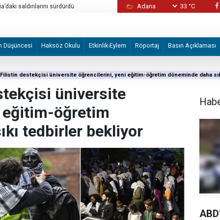
ia’daki saldırılarını sürdürdü
33 °C
Alman STK'den Volkswagen fabrikasının İsrail
devredilmesi planına tepki
m Düşüncesi
Haksöz Okulu
Etkinlik-Eylem
Röportaj
Basın Açıklaması
Filistin destekçisi üniversite öğrencilerini, yeni eğitim-öğretim döneminde daha sıkı
stekçisi üniversite
Hab
i eğitim-öğretim
kı tedbirler bekliyor
ABD'