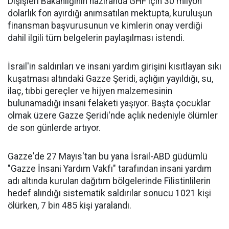
Dışişleri Bakanlığının haziranda GHF için 30 milyon
dolarlık fon ayırdığı anımsatılan mektupta, kuruluşun
finansman başvurusunun ve kimlerin onay verdiği
dahil ilgili tüm belgelerin paylaşılması istendi.
İsrail'in saldırıları ve insani yardım girişini kısıtlayan sıkı
kuşatması altındaki Gazze Şeridi, açlığın yayıldığı, su,
ilaç, tıbbi gereçler ve hijyen malzemesinin
bulunamadığı insani felaketi yaşıyor. Başta çocuklar
olmak üzere Gazze Şeridi'nde açlık nedeniyle ölümler
de son günlerde artıyor.
Gazze'de 27 Mayıs'tan bu yana İsrail-ABD güdümlü
"Gazze İnsani Yardım Vakfı" tarafından insani yardım
adı altında kurulan dağıtım bölgelerinde Filistinlilerin
hedef alındığı sistematik saldırılar sonucu 1021 kişi
ölürken, 7 bin 485 kişi yaralandı.